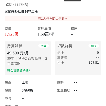
(XS141147HB)
宜蘭縣冬山鄉柯林二段
有
1
人也在關注這間👀
總價
建坪單價
格局
1,525
萬
1.68萬/坪
--
房貸試算
坪數詳情
計算
細項
49,590
元/月
建坪
0
主建物
--
|
|
30
年
利率
2.35
%概算
2
地坪
907.81
年寬限期
​符合首購資格嗎?
類型
土地
屋齡
--
樓層
0樓/0樓
加蓋格局
--
車位
--