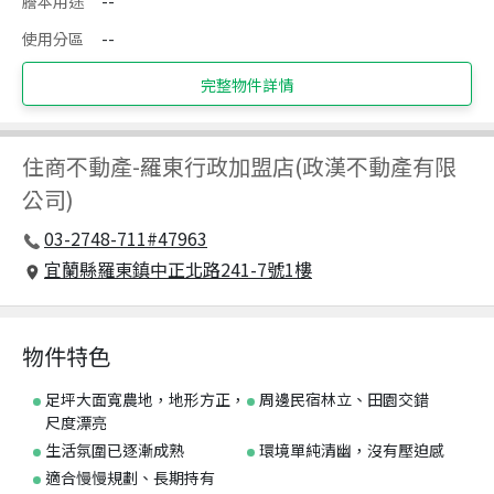
謄本用途
--
使用分區
--
完整物件詳情
住商不動產
-
羅東行政加盟店(政漢不動產有限
公司)
03-2748-711#47963
宜蘭縣羅東鎮中正北路241-7號1樓
物件特色
足坪大面寬農地，地形方正，
周邊民宿林立、田園交錯
尺度漂亮
生活氛圍已逐漸成熟
環境單純清幽，沒有壓迫感
適合慢慢規劃、長期持有