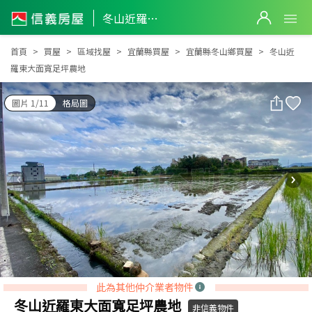
冬山近羅東大面寬足坪農地
冬山近羅東大面寬足坪農地
首頁
買屋
區域找屋
宜蘭縣買屋
宜蘭縣冬山鄉買屋
冬山近
羅東大面寬足坪農地
圖片 1/11
格局圖
此為其他仲介業者物件
冬山近羅東大面寬足坪農地
非信義物件