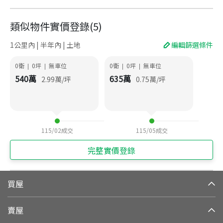
類似物件實價登錄
(
5
)
1公里內 | 半年內 | 土地
編輯篩選條件
0衛
0
坪
無車位
0衛
0
坪
無車位
|
|
|
|
540
萬
635
萬
2.99
萬/坪
0.75
萬/坪
115/02
成交
115/05
成交
完整實價登錄
買屋
賣屋