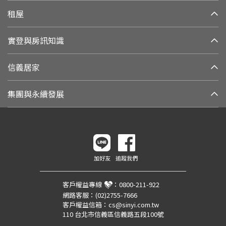
租屋
實登與房訊知識
信義居家
集團與永續發展
加好友
追蹤我們
客戶權益專線
：
0800-211-922
網路客服：
(02)2755-7666
客戶權益信箱：
cs@sinyi.com.tw
110 台北市信義區信義路五段100號