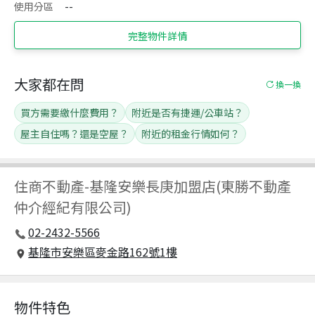
使用分區
--
完整物件詳情
大家都在問
換一換
買方需要繳什麼費用？
附近是否有捷運/公車站？
屋主自住嗎？還是空屋？
附近的租金行情如何？
住商不動產
-
基隆安樂長庚加盟店(東勝不動產
仲介經紀有限公司)
02-2432-5566
基隆市安樂區麥金路162號1樓
物件特色