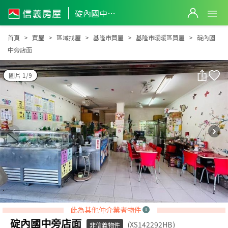
碇內國中旁店面
碇內國中旁店面
首頁
買屋
區域找屋
基隆市買屋
基隆市暖暖區買屋
碇內國
中旁店面
圖片 1/9
此為其他仲介業者物件
碇內國中旁店面
(XS142292HB)
非信義物件