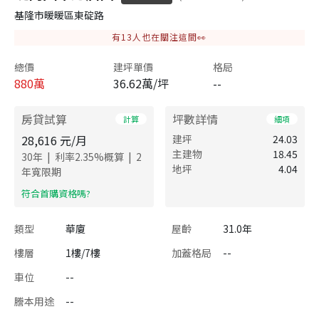
基隆市暖暖區東碇路
有
13
人也在關注這間👀
總價
建坪單價
格局
880
萬
36.62萬/坪
--
房貸試算
坪數詳情
計算
細項
28,616
元/月
建坪
24.03
主建物
18.45
|
|
30
年
利率
2.35
%概算
2
地坪
4.04
年寬限期
​符合首購資格嗎?
類型
華廈
屋齡
31.0年
樓層
1樓/7樓
加蓋格局
--
車位
--
謄本用途
--