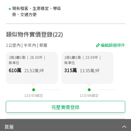
現有租客、生意穩定、學區
旁、交通方便
類似物件實價登錄
(
22
)
1公里內 | 半年內 | 華廈
編輯篩選條件
2房2廳1衛
28.35
坪
2房1廳1衛
23.59
坪
|
|
|
|
無車位
無車位
610
萬
315
萬
21.52
萬/坪
13.35
萬/坪
115/03
成交
115/06
成交
完整實價登錄
買屋