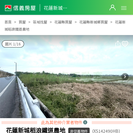
花蓮新城稻浪鐵道農地
花蓮新城稻浪鐵道農地
首頁
買屋
區域找屋
花蓮縣買屋
花蓮縣新城鄉買屋
花蓮新
城稻浪鐵道農地
圖片 1/16
此為其他仲介業者物件
花蓮新城稻浪鐵道農地
(XS142490HB)
非信義物件