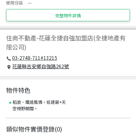
使用分區
--
完整物件詳情
住商不動產
-
花蓮全捷自強加盟店(全捷地產有
限公司)
03-2748-711#13215
花蓮縣吉安鄉自強路262號
物件特色
稻浪、鐵道風情，低建蔽+天
空視野開闊。
類似物件實價登錄
(
0
)