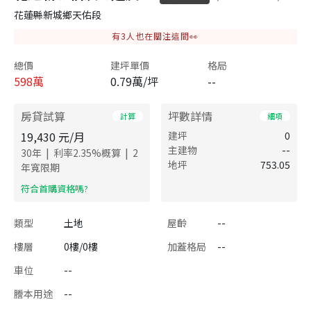
花蓮縣新城鄉天佑段
有
3
人也在關注這間👀
總價
建坪單價
格局
598
萬
0.79萬/坪
--
房貸試算
坪數詳情
計算
細項
19,430
元/月
建坪
0
主建物
--
|
|
30
年
利率
2.35
%概算
2
地坪
753.05
年寬限期
​符合首購資格嗎?
類型
土地
屋齡
--
樓層
0樓/0樓
加蓋格局
--
車位
--
謄本用途
--