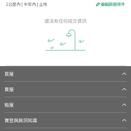
1公里內 | 半年內 | 土地
編輯篩選條件
還沒有任何成交資訊
買屋
賣屋
租屋
實登與房訊知識