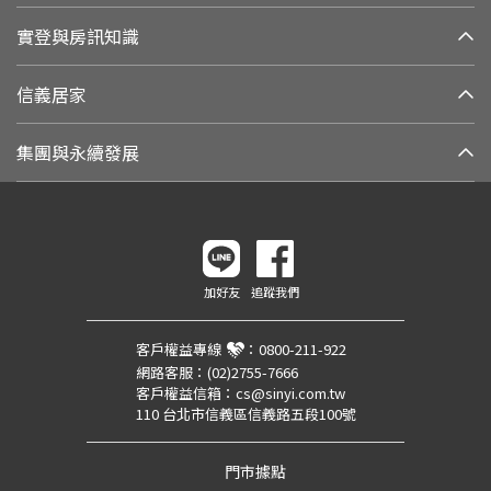
實登與房訊知識
信義居家
集團與永續發展
加好友
追蹤我們
客戶權益專線
：
0800-211-922
網路客服：
(02)2755-7666
客戶權益信箱：
cs@sinyi.com.tw
110 台北市信義區信義路五段100號
門市據點