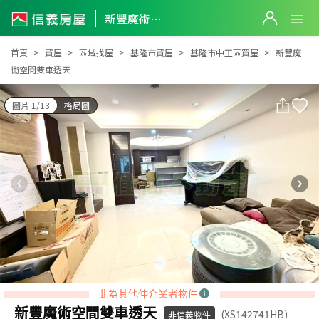
新豐魔術空間雙車透天
新豐魔術空間雙車透天
首頁
買屋
區域找屋
基隆市買屋
基隆市中正區買屋
新豐魔
術空間雙車透天
圖片 1/13
格局圖
此為其他仲介業者物件
新豐魔術空間雙車透天
(XS142741HB)
非信義物件