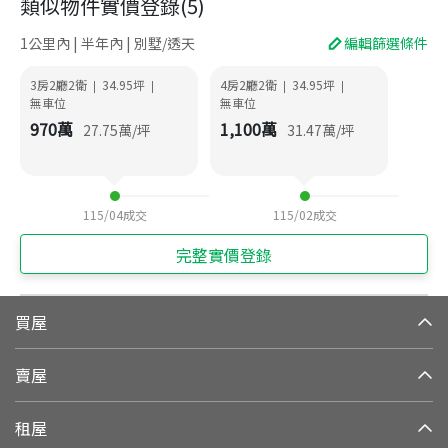
類似物件實價登錄
(
5
)
1公里內 | 半年內 | 別墅/透天
編輯篩選條件
3房2廳2衛
34.95
坪
4房2廳2衛
34.95
坪
|
|
|
|
無車位
無車位
970
萬
1,100
萬
27.75
萬/坪
31.47
萬/坪
115/04
成交
115/02
成交
完整實價登錄
買屋
賣屋
租屋