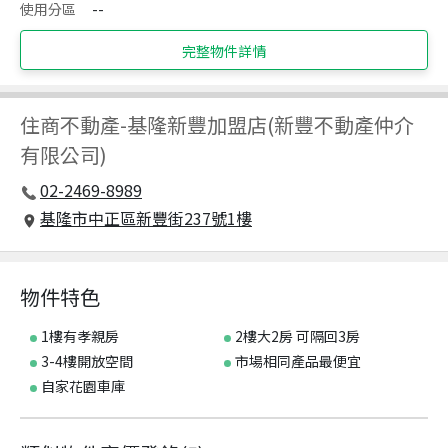
使用分區
--
完整物件詳情
住商不動產
-
基隆新豐加盟店(新豐不動產仲介
有限公司)
02-2469-8989
基隆市中正區新豐街237號1樓
物件特色
1樓有孝親房
2樓大2房 可隔回3房
3-4樓開放空間
市場相同產品最便宜
自家花園車庫