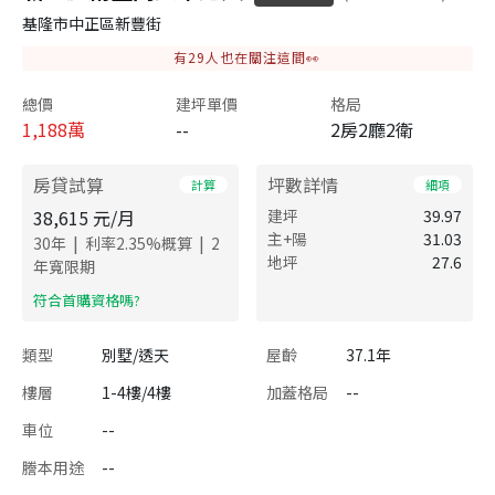
基隆市中正區新豐街
有
29
人也在關注這間👀
總價
建坪單價
格局
1,188
萬
--
2房2廳2衛
房貸試算
坪數詳情
計算
細項
38,615
元/月
建坪
39.97
主+陽
31.03
|
|
30
年
利率
2.35
%概算
2
地坪
27.6
年寬限期
​符合首購資格嗎?
類型
別墅/透天
屋齡
37.1年
樓層
1-4樓/4樓
加蓋格局
--
車位
--
謄本用途
--