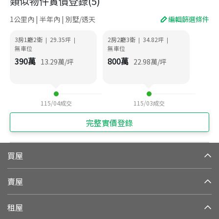
類似物件實價登錄
(
5
)
1公里內 | 半年內 | 別墅/透天
編輯篩選條件
3房1廳2衛
29.35
坪
2房2廳3衛
34.82
坪
|
|
|
|
無車位
無車位
390
萬
800
萬
13.29
萬/坪
22.98
萬/坪
115/04
成交
115/03
成交
完整實價登錄
買屋
賣屋
租屋