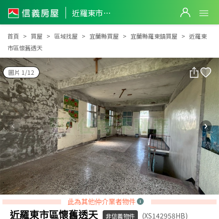
近羅東市區懷舊透天
近羅東市區懷舊透天
首頁
買屋
區域找屋
宜蘭縣買屋
宜蘭縣羅東鎮買屋
近羅東
市區懷舊透天
圖片 1/12
此為其他仲介業者物件
近羅東市區懷舊透天
(XS142958HB)
非信義物件