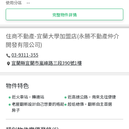
使用分區
--
完整物件詳情
住商不動產
-
宜蘭大學加盟店(永勝不動產仲介
開發有限公司)
03-9311-355
宜蘭縣宜蘭市嵐峰路三段390號1樓
物件特色
近火車站，轉運站
近高速公路，南來北往便捷
老屋翻新設計自己想要的格局
超低總價，翻新自主首選
房子