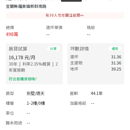
宜蘭縣羅東鎮新群南路
有
30
人也在關注這間👀
總價
建坪單價
格局
498
萬
--
--
房貸試算
坪數詳情
計算
細項
16,178
元/月
建坪
31.36
主建物
31.36
|
|
30
年
利率
2.35
%概算
2
地坪
39.25
年寬限期
​符合首購資格嗎?
類型
別墅/透天
屋齡
44.1年
樓層
1-2樓/0樓
加蓋格局
--
車位
--
謄本用途
--