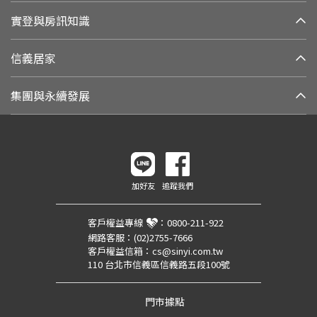
實登與房訊知識
信義居家
集團與永續發展
加好友
追蹤我們
客戶權益專線
：
0800-211-922
網路客服：
(02)2755-7666
客戶權益信箱：
cs@sinyi.com.tw
110 台北市信義區信義路五段100號
門市據點