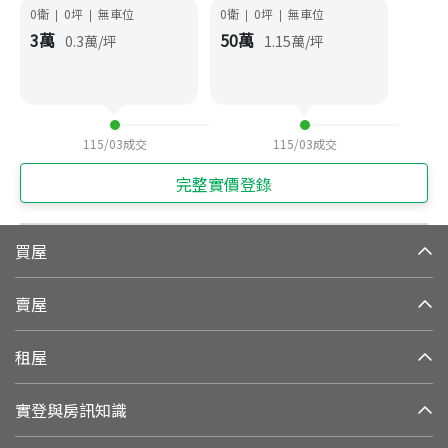
0衛
0
坪
無車位
0衛
0
坪
無車位
|
|
|
|
3
萬
50
萬
0.3
萬/坪
1.15
萬/坪
115/03
成交
115/03
成交
完整實價登錄
買屋
賣屋
租屋
實登與房訊知識