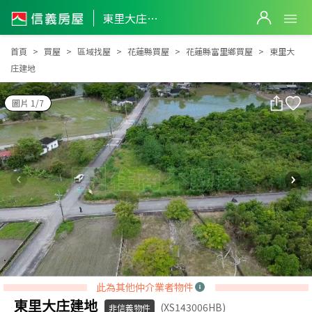
東里大庄建地
東里大庄建地
首頁
買屋
區域找屋
花蓮縣買屋
花蓮縣富里鄉買屋
東里大
庄建地
圖片 1/7
此為其他仲介業者物件
東里大庄建地
(XS143006HB)
非信義物件