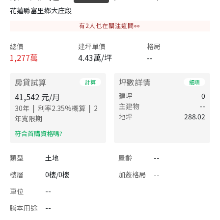
花蓮縣富里鄉大庄段
有
2
人也在關注這間👀
總價
建坪單價
格局
1,277
萬
4.43萬/坪
--
房貸試算
坪數詳情
計算
細項
41,542
元/月
建坪
0
主建物
--
|
|
30
年
利率
2.35
%概算
2
地坪
288.02
年寬限期
​符合首購資格嗎?
類型
土地
屋齡
--
樓層
0樓/0樓
加蓋格局
--
車位
--
謄本用途
--