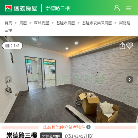
崇德路三樓
崇德路三樓
首頁
買屋
區域找屋
基隆市買屋
基隆市安樂區買屋
崇德路
三樓
圖片 1/8
此為其他仲介業者物件
崇德路三樓
(XS143457HB)
非信義物件