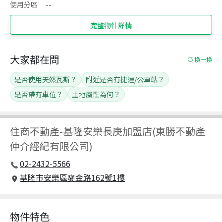
使用分區
--
完整物件詳情
大家都在問
換一換
是否使用天然瓦斯？
附近是否有捷運/公車站？
是否帶有車位？
土地屬性為何？
住商不動產
-
基隆安樂長庚加盟店(東勝不動產
仲介經紀有限公司)
02-2432-5566
基隆市安樂區麥金路162號1樓
物件特色