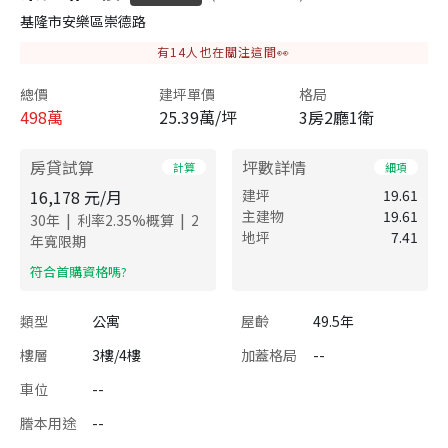
基隆市安樂區崇德路
有
14
人也在關注這間👀
總價
建坪單價
格局
498
萬
25.39萬/坪
3房2廳1衛
房貸試算
坪數詳情
計算
細項
16,178
元/月
建坪
19.61
主建物
19.61
|
|
30
年
利率
2.35
%概算
2
地坪
7.41
年寬限期
​符合首購資格嗎?
類型
公寓
屋齡
49.5年
樓層
3樓/4樓
加蓋格局
--
車位
--
謄本用途
--