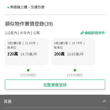
崇德路三樓、交通方便
類似物件實價登錄
(
39
)
1公里內 | 半年內 | 公寓
編輯篩選條件
3房2廳1衛
21.69
坪
3房1廳1衛
18.79
坪
|
|
|
|
無車位
無車位
320
萬
200
萬
14.75
萬/坪
10.65
萬/坪
115/05
成交
115/03
成交
完整實價登錄
買屋