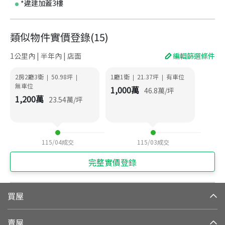
*違建加蓋3樓
類似物件實價登錄
(
15
)
1公里內 | 半年內 | 店面
編輯篩選條件
2房2廳3衛
50.98
坪
1廳1衛
21.37
坪
有車位
|
|
|
|
無車位
1,000
萬
46.8
萬/坪
1,200
萬
23.54
萬/坪
115/04
成交
115/03
成交
完整實價登錄
買屋
賣屋