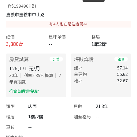
(YS199496HB)
嘉義市嘉義市中山路
有
4
人也在關注這間👀
總價
建坪單價
格局
3,880
萬
--
1廳2衛
房貸試算
坪數詳情
計算
細項
126,171
元/月
建坪
57.14
主建物
55.62
|
|
30
年
利率
2.35
%概算
2
地坪
32.67
年寬限期
​符合首購資格嗎?
類型
店面
屋齡
21.3年
樓層
1樓/2樓
加蓋格局
--
車位
--