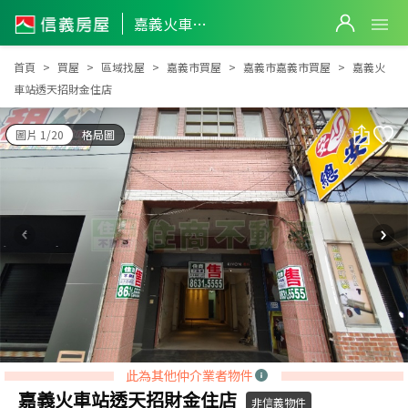
嘉義火車站透天招財金住店
嘉義火車站透天招財金住店
首頁
買屋
區域找屋
嘉義市買屋
嘉義市嘉義市買屋
嘉義火
車站透天招財金住店
圖片 1/20
格局圖
此為其他仲介業者物件
嘉義火車站透天招財金住店
非信義物件