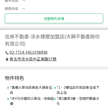
謄本用途
--
使用分區
--
完整物件詳情
住商不動產
-
淡水捷運加盟店(大興不動產股份
有限公司)
02-7714-3411#56956
新北市淡水區中正東路57號
物件特色
*嘉義火車站前黃金大通金住
*1、2樓住店可前店後住或下
店
店上住
*步行5分鐘到火車站，地點超
*買2層用3層，空間坪數最大
優
化