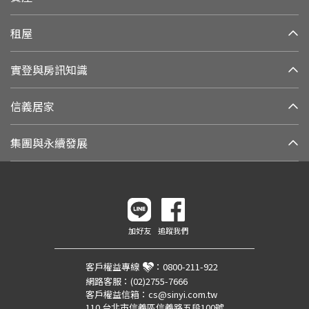
租屋
實登與房訊知識
信義居家
集團與永續發展
加好友
追蹤我們
客戶權益專線
：
0800-211-922
網路客服：
(02)2755-7666
客戶權益信箱：
cs@sinyi.com.tw
110 台北市信義區信義路五段100號