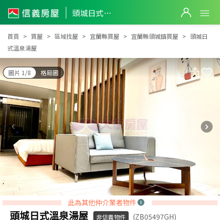
頭城日式溫泉湯屋
頭城日式溫泉湯屋
首頁
買屋
區域找屋
宜蘭縣買屋
宜蘭縣頭城鎮買屋
頭城日
式溫泉湯屋
圖片 1/8
格局圖
此為其他仲介業者物件
頭城日式溫泉湯屋
(ZB05497GH)
非信義物件