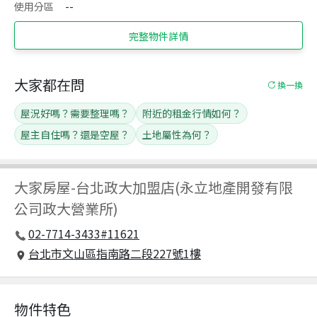
使用分區
--
完整物件詳情
大家都在問
換一換
屋況好嗎？需要整理嗎？
附近的租金行情如何？
屋主自住嗎？還是空屋？
土地屬性為何？
大家房屋
-
台北政大加盟店(永立地產開發有限
公司政大營業所)
02-7714-3433#11621
台北市文山區指南路二段227號1樓
物件特色