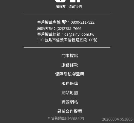
加好友
追蹤我們
客戶權益專線
：
0800-211-922
網路客服：
(02)2755-7666
客戶權益信箱：
cs@sinyi.com.tw
110 台北市信義區信義路五段100號
門市據點
服務條款
保障隱私權聲明
服務保障
網站地圖
資源網站
異業合作提案
©
信義房屋股份有限公司
20260804.b53805