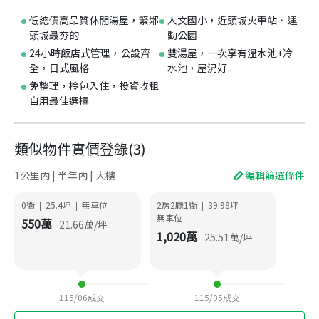
低總價高品質休閒湯屋，緊鄰
人文國小，近頭城火車站、運
頭城最夯的
動公園
24小時飯店式管理，公設齊
雙湯屋，一次享有溫水池+冷
全，日式風格
水池，屋況好
免整理，拎包入住，投資收租
自用最佳選擇
類似物件實價登錄
(
3
)
1公里內 | 半年內 | 大樓
編輯篩選條件
0衛
25.4
坪
無車位
2房2廳1衛
39.98
坪
|
|
|
|
無車位
550
萬
21.66
萬/坪
1,020
萬
25.51
萬/坪
115/06
成交
115/05
成交