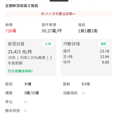
宜蘭縣頭城鎮文雅路
有
15
人也在關注這間👀
總價
建坪單價
格局
720
萬
30.27萬/坪
1房1廳1衛
房貸試算
坪數詳情
計算
細項
23,413
元/月
建坪
23.78
主+陽
12.94
|
|
30
年
利率
2.35
%概算
2
地坪
6.86
年寬限期
​符合首購資格嗎?
類型
大樓
屋齡
9.0年
樓層
3樓/15樓
加蓋格局
--
車位
--
謄本用途
--