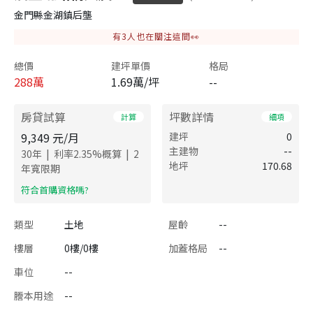
金門縣金湖鎮后壟
有
3
人也在關注這間👀
總價
建坪單價
格局
288
萬
1.69萬/坪
--
房貸試算
坪數詳情
計算
細項
9,349
元/月
建坪
0
主建物
--
|
|
30
年
利率
2.35
%概算
2
地坪
170.68
年寬限期
​符合首購資格嗎?
類型
土地
屋齡
--
樓層
0樓/0樓
加蓋格局
--
車位
--
謄本用途
--