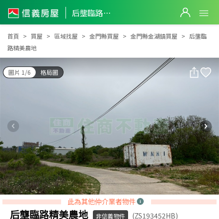
后壟臨路精美農地
后壟臨路精美農地
首頁
買屋
區域找屋
金門縣買屋
金門縣金湖鎮買屋
后壟臨
路精美農地
圖片 1/6
格局圖
此為其他仲介業者物件
后壟臨路精美農地
(ZS193452HB)
非信義物件