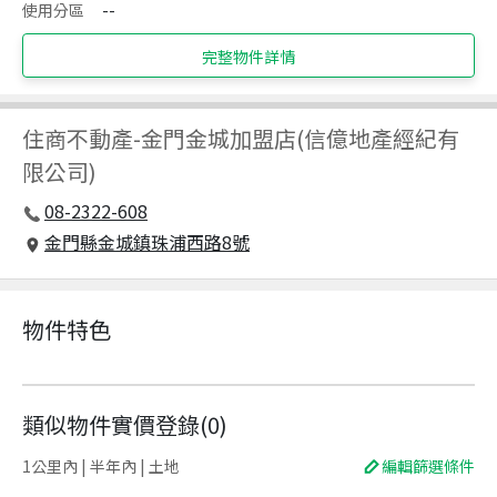
使用分區
--
完整物件詳情
住商不動產
-
金門金城加盟店(信億地產經紀有
限公司)
08-2322-608
金門縣金城鎮珠浦西路8號
物件特色
類似物件實價登錄
(
0
)
1公里內 | 半年內 | 土地
編輯篩選條件