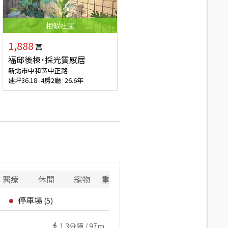
相似
社區
1,888
萬
福邸後棟˙採光質感居
新北市中和區中正路
建坪
36.18
4房2廳
26.6年
醫療
休閒
寵物
重要設施
停車場
(
5
)
1.3
分鐘 /
97m