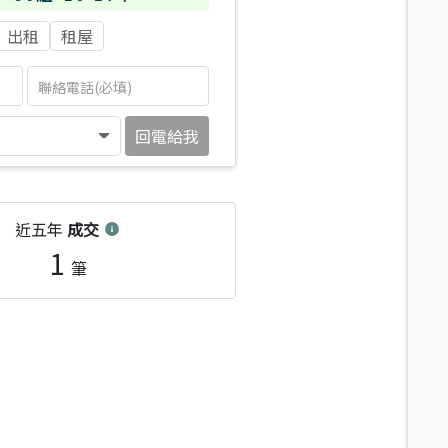
出租
租屋
回電給我
近五年
成交
1
筆