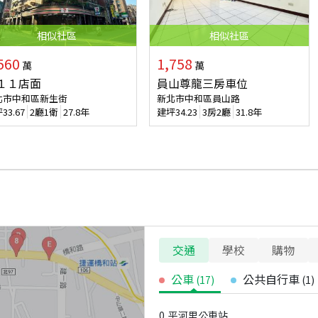
相似
社區
相似
社區
560
1,758
萬
萬
１１店面
員山尊龍三房車位
北市中和區新生街
新北市中和區員山路
坪
33.67
2廳1衛
27.8年
建坪
34.23
3房2廳
31.8年
交通
學校
購物
公車
公共自行車
(
17
)
(
1
)
0
平河里公車站