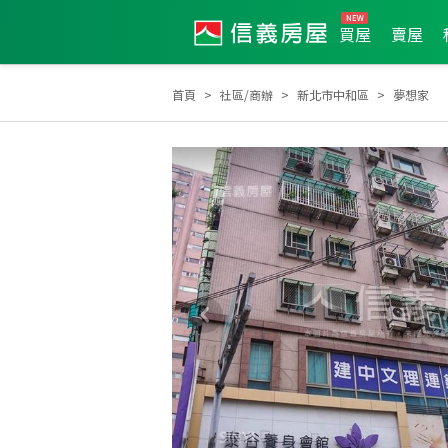
買屋
賣屋
首頁
社區/商辦
新北市中和區
夢想家
2026年第2季度服務品質獎
2022年6月區業績TO