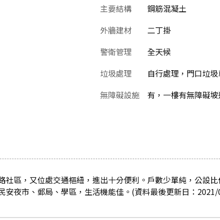
主要結構
鋼筋混凝土
外牆建材
二丁掛
警衛管理
全天候
垃圾處理
自行處理，門口垃圾
無障礙設施
有，一樓有無障礙坡
路社區，又位處交通樞紐，進出十分便利。戶數少單純，公設比
安夜市、郵局、學區，生活機能佳。(資料最後更新日：2021/09