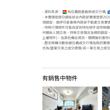
- 資料來源：
為信義房屋最新成交行情;
- 本實價登錄分類係綜合內政部實價登錄2
現類型、順序可能會與內政部不動產交易實
- 特殊行情物件可能為受到特別條件或特殊
中關係人間交易、特殊交易情況及標的類型、
上權物件)，及其他備註資訊，關閉後則會恢
- 歷史移轉次數依據信義成交行情及政府實
式為(當筆交易之成交總價/前一筆交易之成
有銷售中物件