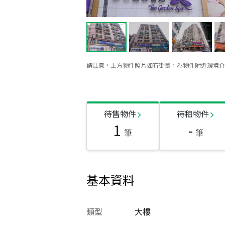
請注意，上方物件照片如有街景，為物件附近環境介
待售物件
待租物件
1
-
筆
筆
基本資料
類型
大樓