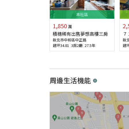
本
社區
1,850
2,
萬
積穗稀有出售夢想高樓三房
７
新北市中和區中正路
新
建坪
34.81
3房2廳
27.5年
建
周邊生活機能