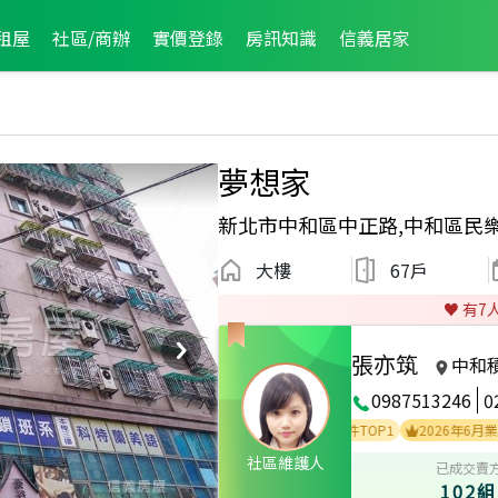
租屋
社區/商辦
實價登錄
房訊知識
信義居家
夢想家
新北市中和區中正路,中和區民
大樓
67戶
♥️ 有
7
張亦筑
中和
0987513246
0
P1
2022年10月區成件TOP2
2022年6月區成件TOP1
2026年6月業績破
社區維護人
已成交賣
102組