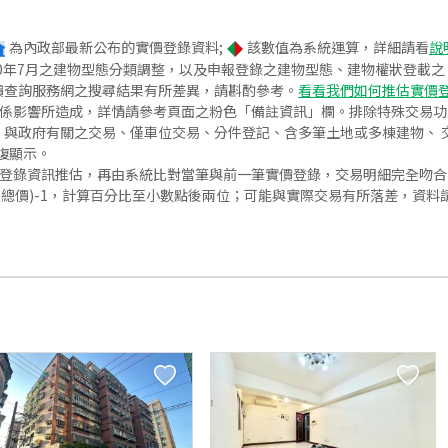
為內政部最新公布的實價登錄資料;
該數值為系統運算，詳細請看
說
020年7月之建物型態分類調整，以及申報登錄之建物型態、建物權狀登載
價查詢服務網之搜尋結果有所差異，請斟酌參考。
看看我們如何推估實價
關係影響所造成，詳情請參考頁面之粉色「備註資訊」欄。排除特殊交易
與政府有關之交易、僅車位交易、分件登記、含多筆土地或多棟建物、 交
復顯示。
價登錄資訊推估，再由系統比對當筆與前一筆實價登錄，交易明細完全吻
交總價)-1，計算百分比至小數點後兩位；可能與實際交易有所落差，資料