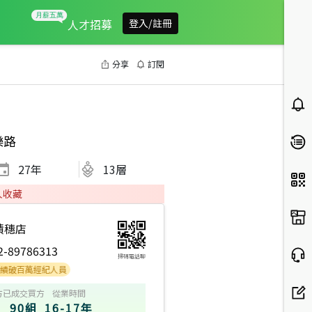
人才招募
登入/註冊
分享
訂閱
樂路
27
年
13層
人收藏
積穗店
2-89786313
掃碼電話聊
百萬經紀人員
方
已成交買方
從業時間
90組
16-17年