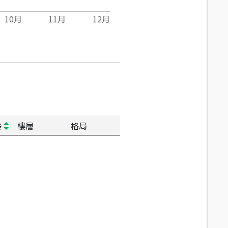
10
月
11
月
12
月
齡
樓層
格局