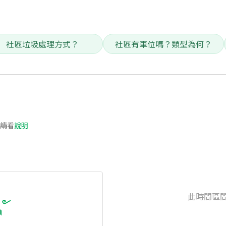
社區垃圾處理方式？
社區有車位嗎？類型為何？
請看
說明
此時間區