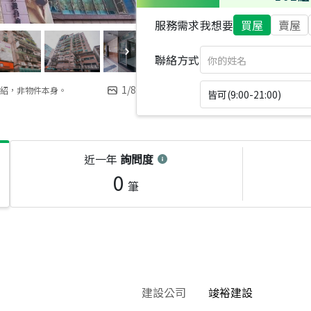
服務需求
我想要
買屋
賣屋
聯絡方式
1
/
8
紹，非物件本身。
皆可(9:00-21:00)
近一年
詢問度
0
筆
建設公司
竣裕建設