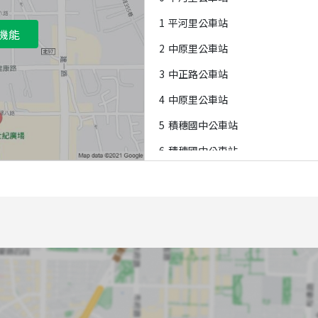
1
平河里公車站
機能
2
中原里公車站
3
中正路公車站
4
中原里公車站
5
積穗國中公車站
6
積穗國中公車站
7
中正路公車站
8
中和國稅局一公車站
9
員山公車站
A
中正中山路口公車站
B
中和國稅局公車站
C
心中市公車站