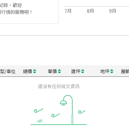
紀錄，歡迎
7
月
8
月
9
月
場行情的服務吧！
型/車位
總價
單價
建坪
地坪
屋
還沒有任何成交資訊