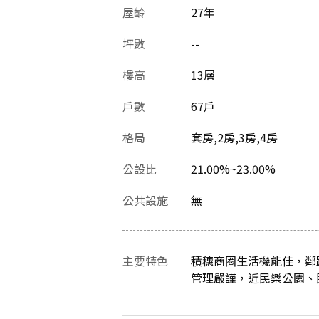
屋齡
27
年
坪數
--
樓高
13層
戶數
67戶
格局
套房,2房,3房,4房
公設比
21.00%~23.00%
公共設施
無
主要特色
積穗商圈生活機能佳，鄰
管理嚴謹，近民樂公園、民