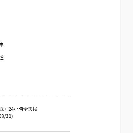
車
道
低，24小時全天候
/30)