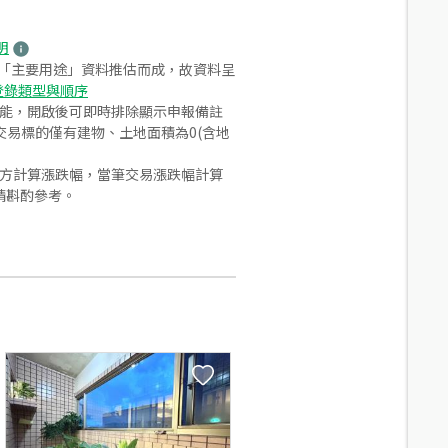
明
之「主要用途」資料推估而成，故資料呈
登錄類型與順序
功能，開啟後可即時排除顯示申報備註
易標的僅有建物、土地面積為0(含地
合方計算漲跌幅，當筆交易漲跌幅計算
請斟酌參考。