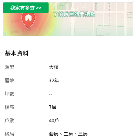
我家有多夯
>>
基本資料
類型
大樓
屋齡
32
年
坪數
--
樓高
7層
戶數
40戶
格局
套房、二房、三房