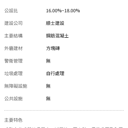
公設比
16.00%~18.00%
建設公司
順士建設
主要結構
鋼筋混凝土
外牆建材
方塊磚
警衛管理
無
垃圾處理
自行處理
無障礙設施
無
公共設施
無
主要特色