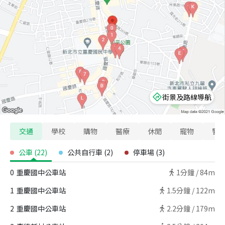
街景及路線導航
交通
學校
購物
醫療
休閒
寵物
警
公車
(
22
)
公共自行車
(
2
)
停車場
(
3
)
0
重慶國中公車站
1
分鐘 /
84m
1
重慶國中公車站
1.5
分鐘 /
122m
2
重慶國中公車站
2.2
分鐘 /
179m