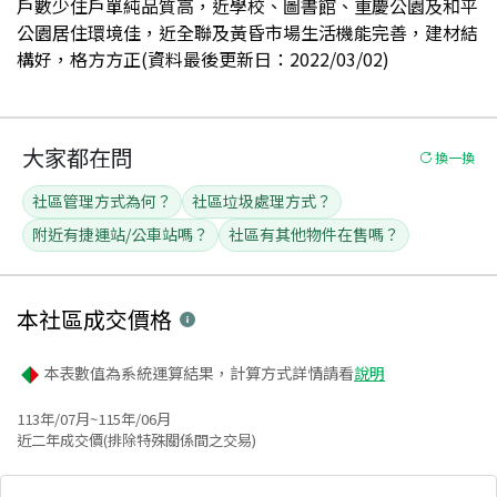
戶數少住戶單純品質高，近學校、圖書館、重慶公園及和平
公園居住環境佳，近全聯及黃昏市場生活機能完善，建材結
構好，格方方正(資料最後更新日：2022/03/02)
大家都在問
換一換
社區管理方式為何？
社區垃圾處理方式？
附近有捷運站/公車站嗎？
社區有其他物件在售嗎？
本社區
成交價格
本表數值為系統運算結果，計算方式詳情請看
說明
113年/07月~115年/06月
近二年成交價(排除特殊關係間之交易)