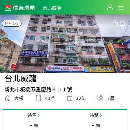
台北威龍
圖片 1/5
台北威龍
新北市板橋區重慶路３０１號
大樓
40戶
32
年
7層
待售
待租
-
-
筆
筆