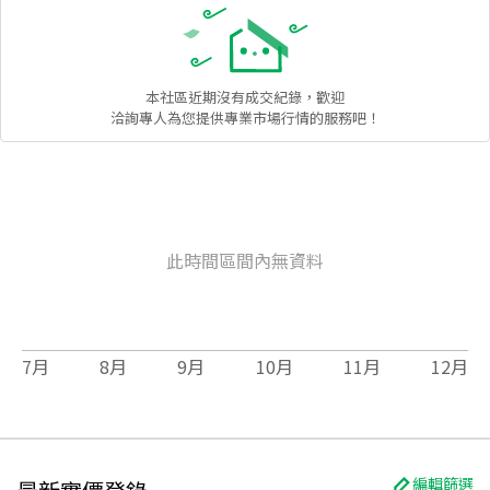
本社區
近期沒有成交紀錄，歡迎
洽詢專人為您提供專業市場行情的服務吧！
此時間區間內無資料
7
月
8
月
9
月
10
月
11
月
12
月
編輯篩選