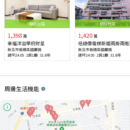
相似
社區
相似
社區
1,398
1,420
萬
萬
幸福洋溢學府財星
低總價電梯新婚兩房兩衛
新北市板橋區國慶路
新北市板橋區國慶路
建坪
24.05
2房1廳
31.8年
建坪
24.05
2房2廳
31.8年
周邊生活機能