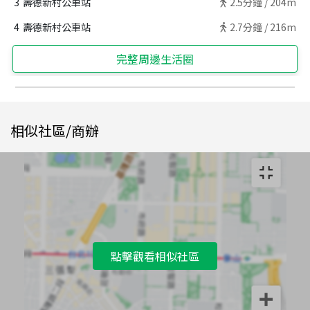
3
壽德新村公車站
2.5
分鐘 /
204m
4
壽德新村公車站
2.7
分鐘 /
216m
完整周邊生活圈
相似社區/商辦
點擊觀看相似社區