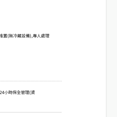
置(無冷藏設備),專人處理
.24小時保全管理(資