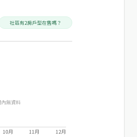
社區有2房戶型在售嗎？
間內無資料
10
月
11
月
12
月