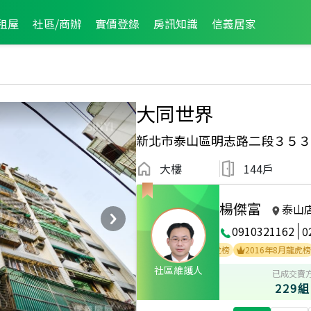
租屋
社區/商辦
實價登錄
房訊知識
信義居家
大同世界
新北市泰山區明志路二段３５３
大樓
144戶
楊傑富
泰山
0910321162
0
全公司2012年12月成件TOP1
2017年5月龍虎榜
2016年8月龍虎榜
社區維護人
已成交賣
229組