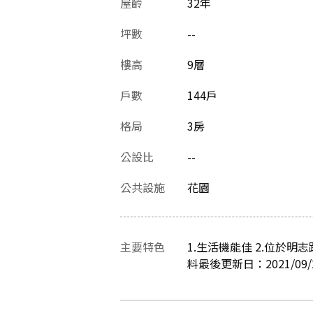
屋齡
32
年
坪數
--
樓高
9層
戶數
144戶
格局
3房
公設比
--
公共設施
花園
主要特色
1.生活機能佳 2.位於明志
料最後更新日：2021/09/2