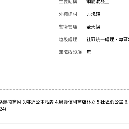
主要結構
鋼筋混凝土
外牆建材
方塊磚
警衛管理
全天候
垃圾處理
社區統一處理，專區堆
無障礙設施
無
路熱鬧商圈 3.鄰近公車站牌 4.周邊便利商店林立 5.社區低公設 6
4)