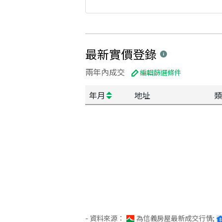
最新實價登錄
兩年內成交
編輯篩選條件
年月
地址
類
- 資料來源：
為信義房屋最新成交行情;