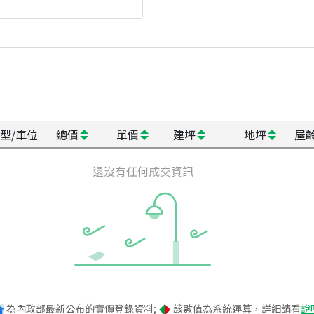
型/車位
總價
單價
建坪
地坪
屋
還沒有任何成交資訊
為內政部最新公布的實價登錄資料;
該數值為系統運算，詳細請看
說