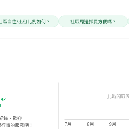
社區自住/出租比例如何？
社區周邊採買方便嗎？
此時間區
紀錄，歡迎
7
月
8
月
9
月
場行情的服務吧！