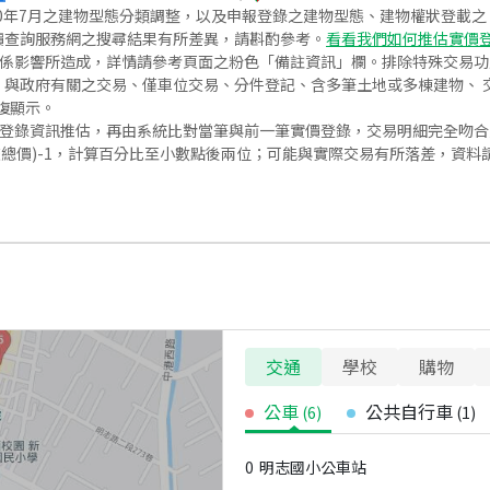
020年7月之建物型態分類調整，以及申報登錄之建物型態、建物權狀登載
價查詢服務網之搜尋結果有所差異，請斟酌參考。
看看我們如何推估實價
關係影響所造成，詳情請參考頁面之粉色「備註資訊」欄。排除特殊交易
與政府有關之交易、僅車位交易、分件登記、含多筆土地或多棟建物、 交
復顯示。
價登錄資訊推估，再由系統比對當筆與前一筆實價登錄，交易明細完全吻
交總價)-1，計算百分比至小數點後兩位；可能與實際交易有所落差，資料
交通
學校
購物
公車
公共自行車
(
6
)
(
1
)
0
明志國小公車站