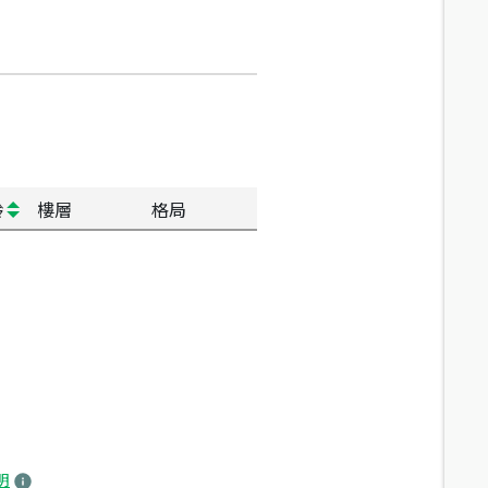
齡
樓層
格局
明