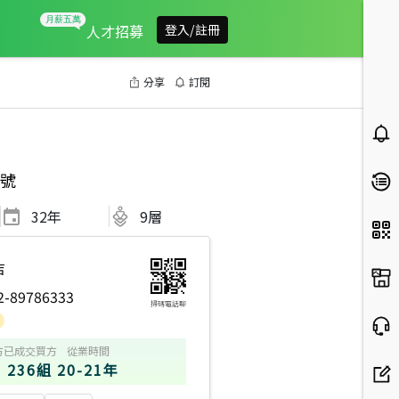
人才招募
登入/註冊
分享
訂閱
號
32
年
9層
店
2-89786333
掃碼電話聊
方
已成交買方
從業時間
236組
20-21年