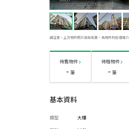
請注意，上方物件照片如有街景，為物件附近環境介
待售物件
待租物件
-
-
筆
筆
基本資料
類型
大樓