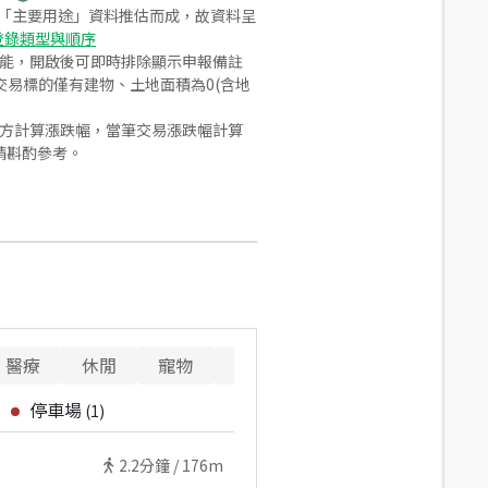
之「主要用途」資料推估而成，故資料呈
登錄類型與順序
功能，開啟後可即時排除顯示申報備註
易標的僅有建物、土地面積為0(含地
合方計算漲跌幅，當筆交易漲跌幅計算
請斟酌參考。
醫療
休閒
寵物
警消
重要設施
停車場
(
1
)
2.2
分鐘 /
176m