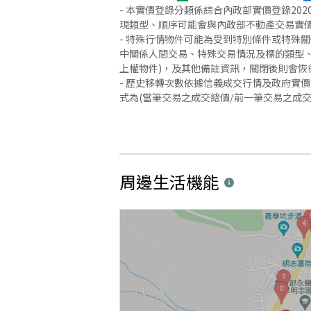
- 本實價登錄分類係綜合內政部實價登錄2
現類型、順序可能會與內政部不動產交易實
- 特殊行情物件可能為受到特別條件或特殊
中關係人間交易、特殊交易情況及標的類型、
上權物件)，及其他備註資訊，關閉後則會恢
- 歷史移轉次數依據信義成交行情及政府實
式為(當筆交易之成交總價/前一筆交易之成
周邊生活機能