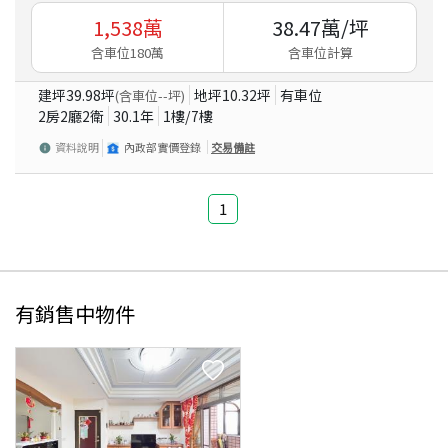
1,538
萬
38.47
萬/坪
含車位180萬
含車位計算
建坪
39.98
坪
地坪
10.32
坪
有車位
(含車位
--
坪)
2房2廳2衛
30.1
年
1
樓/
7
樓
資料說明
內政部實價登錄
交易備註
1
有銷售中物件