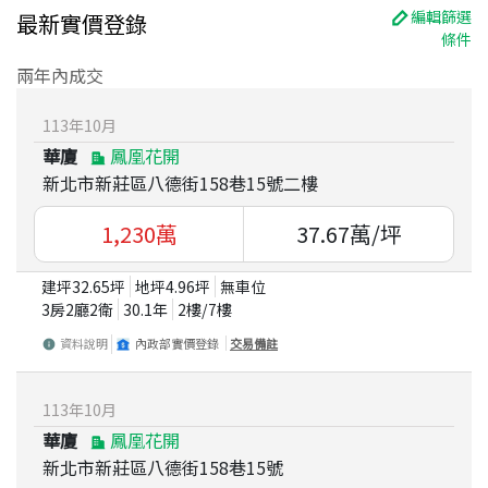
編輯篩選
最新實價登錄
條件
兩年內成交
113
年
10
月
華廈
鳳凰花開
新北市新莊區八德街158巷15號二樓
1,230
萬
37.67
萬/坪
建坪
32.65
坪
地坪
4.96
坪
無車位
3房2廳2衛
30.1
年
2
樓/
7
樓
資料說明
內政部實價登錄
交易備註
113
年
10
月
華廈
鳳凰花開
新北市新莊區八德街158巷15號