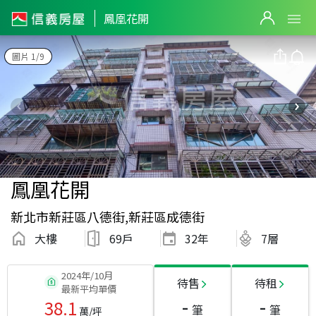
鳳凰花開
圖片 1/9
鳳凰花開
新北市新莊區八德街,新莊區成德街
大樓
69戶
32
年
7層
2024年/10月
待售
待租
最新平均單價
-
-
38.1
筆
筆
萬/坪