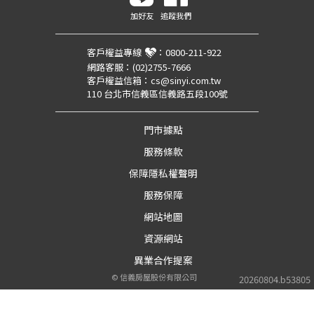
加好友
追蹤我們
客戶權益專線
：
0800-211-922
網路客服：
(02)2755-7666
客戶權益信箱：
cs@sinyi.com.tw
110 台北市信義區信義路五段100號
門市據點
服務條款
保障隱私權聲明
服務保障
網站地圖
資源網站
異業合作提案
©
信義房屋股份有限公司
20260804.b53805