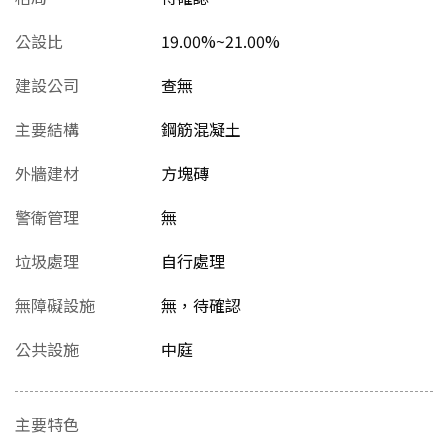
公設比
19.00%~21.00%
建設公司
查無
主要結構
鋼筋混凝土
外牆建材
方塊磚
警衛管理
無
垃圾處理
自行處理
無障礙設施
無，待確認
公共設施
中庭
主要特色