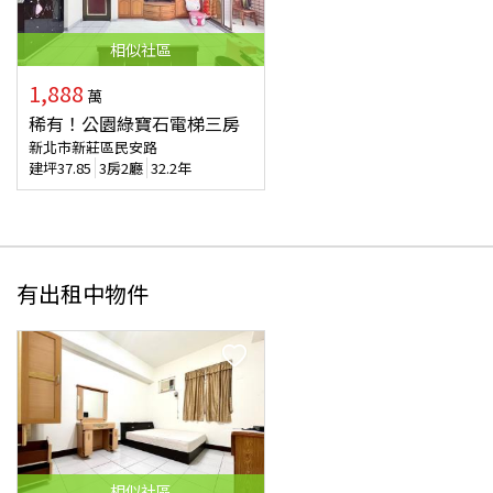
相似
社區
1,888
萬
稀有！公園綠寶石電梯三房
新北市新莊區民安路
建坪
37.85
3房2廳
32.2年
有出租中物件
相似
社區