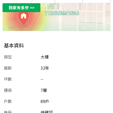
我家有多夯
>>
基本資料
類型
大樓
屋齡
32
年
坪數
--
樓高
7層
戶數
69戶
格局
待確認