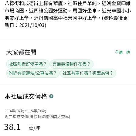
八德街和成德街上稀有華廈，社區住戶單純，近鴻金寶四維
市場商圈，近四維公園好運動，周圍好坐車，近光華國小小
朋友好上學，近丹鳳國高中福營國中好上學，(資料最後更
新日：2021/10/03)
大家都在問
換一換
社區附近好停車嗎？
有無裝潢物件在售？
附近有捷運站/公車站嗎？
社區有車位嗎？類型為何？
本社區
成交價格
113年/07月~115年/06月
近二年成交價(排除特殊關係間之交易)
38.1
萬/坪