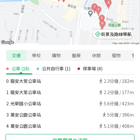
街景及路線導航
交通
學校
購物
醫療
休閒
寵物
警
公車
(
18
)
公共自行車
(
1
)
停車場
(
4
)
0
龍安大第公車站
2.3
分鐘 /
182m
1
龍安大第公車站
2.2
分鐘 /
177m
2
光華國小公車站
5.6
分鐘 /
423m
3
萬安公園公車站
5
分鐘 /
396m
4
萬安公園公車站
5.1
分鐘 /
408m