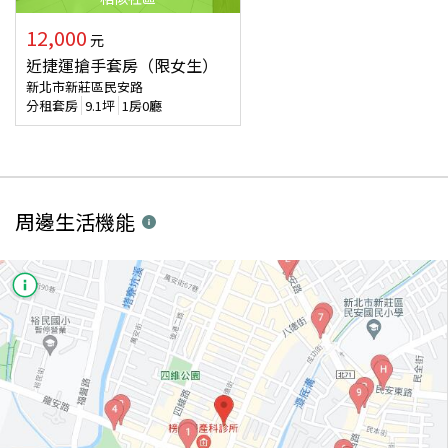
12,000
元
近捷運搶手套房（限女生）
新北市新莊區民安路
分租套房
9.1
坪
1房0廳
周邊生活機能