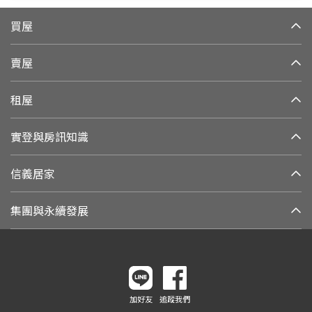
買屋
賣屋
租屋
實登與房訊知識
信義居家
集團與永續發展
加好友
追蹤我們