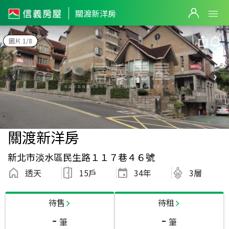
關渡新洋房
圖片 1/8
關渡新洋房
新北市淡水區民生路１１７巷４６號
透天
15戶
34
年
3層
待售
待租
-
-
筆
筆