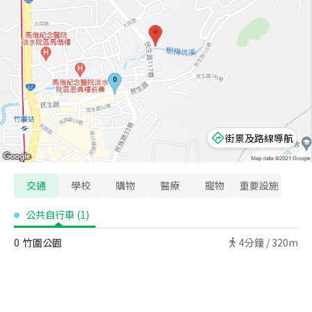
街景及路線導航
交通
學校
購物
醫療
寵物
重要設施
公共自行車
(
1
)
0
竹圍公園
4
分鐘 /
320m