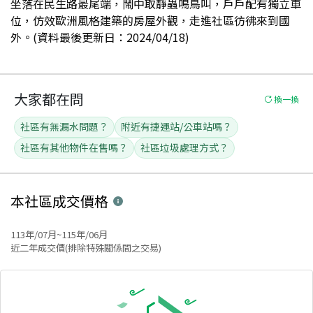
坐落在民生路最尾端，鬧中取靜蟲鳴鳥叫，戶戶配有獨立車
位，仿效歐洲風格建築的房屋外觀，走進社區彷彿來到國
外。(資料最後更新日：2024/04/18)
大家都在問
換一換
社區有無漏水問題？
附近有捷運站/公車站嗎？
社區有其他物件在售嗎？
社區垃圾處理方式？
本社區
成交價格
113年/07月~115年/06月
近二年成交價(排除特殊關係間之交易)