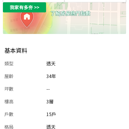
我家有多夯
>>
基本資料
類型
透天
屋齡
34
年
坪數
--
樓高
3層
戶數
15戶
格局
透天