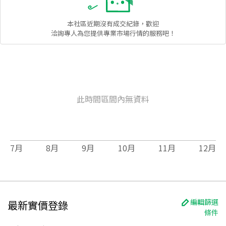
本社區
近期沒有成交紀錄，歡迎
洽詢專人為您提供專業市場行情的服務吧！
此時間區間內無資料
7
月
8
月
9
月
10
月
11
月
12
月
編輯篩選
最新實價登錄
條件