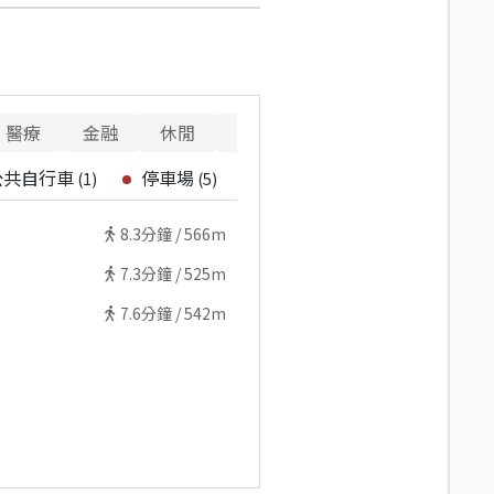
醫療
金融
休閒
寵物
警消
重要設施
公共自行車
停車場
(
1
)
(
5
)
8.3
分鐘 /
566m
7.3
分鐘 /
525m
7.6
分鐘 /
542m