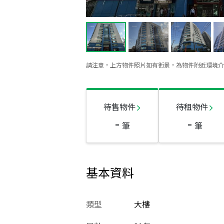
請注意，上方物件照片如有街景，為物件附近環境介
待售物件
待租物件
-
-
筆
筆
基本資料
類型
大樓