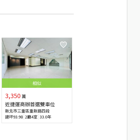
相似
3,350
萬
近捷運商辦首選雙車位
新北市三重區重新路四段
建坪
93.98
2廳4室
33.0年