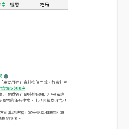
齡
樓層
格局
明
之「主要用途」資料推估而成，故資料呈
登錄類型與順序
功能，開啟後可即時排除顯示申報備註
易標的僅有建物、土地面積為0(含地
合方計算漲跌幅，當筆交易漲跌幅計算
請斟酌參考。