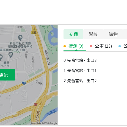
交通
學校
購物
捷運
公車
(
3
)
(
13
)
0
先嗇宮站 - 出口3
1
先嗇宮站 - 出口1
機能
2
先嗇宮站 - 出口2