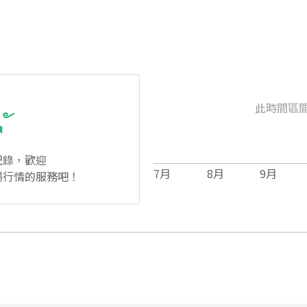
此時間區
紀錄，歡迎
7
月
8
月
9
月
場行情的服務吧！