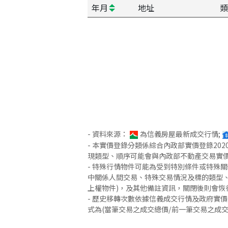
年月
地址
類
- 資料來源：
為信義房屋最新成交行情;
- 本實價登錄分類係綜合內政部實價登錄2
現類型、順序可能會與內政部不動產交易實
- 特殊行情物件可能為受到特別條件或特殊
中關係人間交易、特殊交易情況及標的類型、
上權物件)，及其他備註資訊，關閉後則會恢
- 歷史移轉次數依據信義成交行情及政府實
式為(當筆交易之成交總價/前一筆交易之成