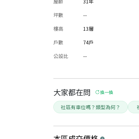
屋齡
31
年
坪數
--
樓高
13層
戶數
74戶
公設比
--
大家都在問
換一換
社區有車位嗎？類型為何？
本區
成交價格