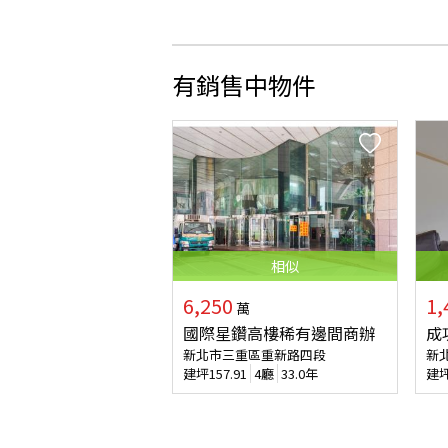
有銷售中物件
相似
6,250
1,
萬
國際星鑽高樓稀有邊間商辦
成
新北市三重區重新路四段
新
建坪
157.91
4廳
33.0年
建