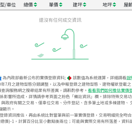
型/車位
總價
單價
建坪
地坪
屋
還沒有任何成交資訊
為內政部最新公布的實價登錄資料;
該數值為系統運算，詳細請看
說
020年7月之建物型態分類調整，以及申報登錄之建物型態、建物權狀登載
價查詢服務網之搜尋結果有所差異，請斟酌參考。
看看我們如何推估實價
關係影響所造成，詳情請參考頁面之粉色「備註資訊」欄。排除特殊交易
與政府有關之交易、僅車位交易、分件登記、含多筆土地或多棟建物、 交
復顯示。
價登錄資訊推估，再由系統比對當筆與前一筆實價登錄，交易明細完全吻
交總價)-1，計算百分比至小數點後兩位；可能與實際交易有所落差，資料