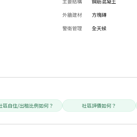
主要結構
鋼筋混凝土
外牆建材
方塊磚
警衛管理
全天候
社區自住/出租比例如何？
社區評價如何？