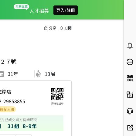
人才招募
登入/註冊
分享
訂閱
２７號
31
年
13層
左岸店
2-29858855
掃碼電話聊
員
賣方
已成交買方
從業時間
組
31組
8-9年