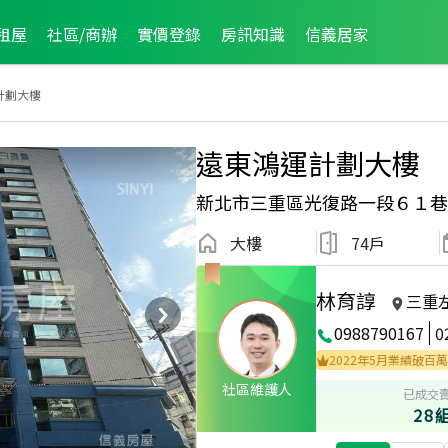
租屋
社區/商辦
實價登錄
房訊知識
信義居家
計劃大樓
遠東鴻運計劃大樓
新北市三重區光復路一段６１巷
大樓
74戶
林育諄
三重
0988790167
0
021年8月區業績TOP1
2022年5月區成件TOP3
2022年5月業績破百萬經紀人
社區維護人
已成交
28