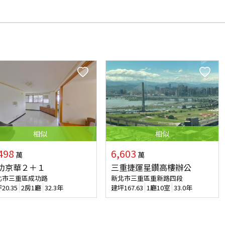
相似
相似
498
6,603
萬
萬
功京華２＋１
三重捷運星鑽高樓辦公
北市三重區成功路
新北市三重區重新路四段
坪
20.35
2房1廳
32.3年
建坪
167.63
1廳10室
33.0年