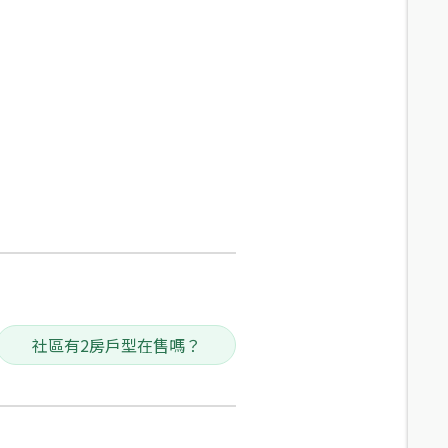
社區有2房戶型在售嗎？