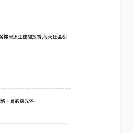
各樓層逃生梯間放置,每天社區都
網路，景觀採光浴