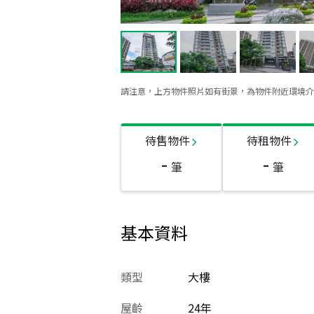
請注意，上方物件照片如有街景，為物件附近環境介
待售物件
待租物件
-
-
筆
筆
基本資料
類型
大樓
屋齡
24
年