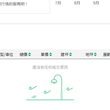
7
月
8
月
9
月
場行情的服務吧！
型/車位
總價
單價
建坪
地坪
屋
還沒有任何成交資訊