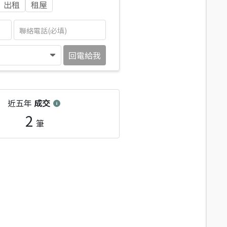
出租
租屋
回電給我
近五年
成交
2
筆