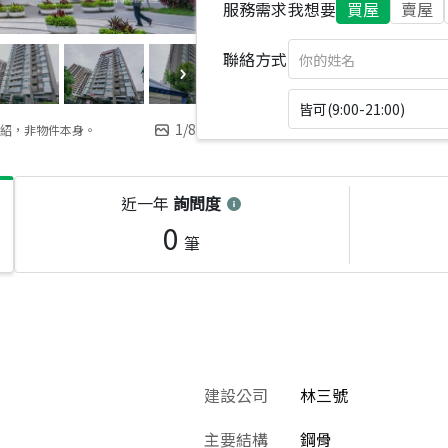
服務需求
我想要
買屋
賣屋
聯絡方式
皆可(9:00-21:00)
1
/
8
紹，非物件本身。
近一年
詢問度
0
筆
建設公司
林三號
主要結構
鋼骨