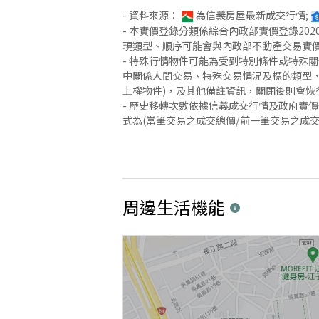
- 資料來源：
為信義房屋最新成交行情;
- 本實價登錄分類係綜合內政部實價登錄2
現類型、順序可能會與內政部不動產交易實
- 特殊行情物件可能為受到特別條件或特殊
中關係人間交易、特殊交易情況及標的類型、
上權物件)，及其他備註資訊，關閉後則會恢
- 歷史移轉次數依據信義成交行情及政府實
式為(當筆交易之成交總價/前一筆交易之成
周邊生活機能