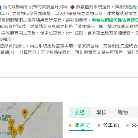
為內政部最新公布的實價登錄資料;
該數值為系統運算，詳細請看
說
020年7月之建物型態分類調整，以及申報登錄之建物型態、建物權狀登載
價查詢服務網之搜尋結果有所差異，請斟酌參考。
看看我們如何推估實價
關係影響所造成，詳情請參考頁面之粉色「備註資訊」欄。排除特殊交易
與政府有關之交易、僅車位交易、分件登記、含多筆土地或多棟建物、 交
復顯示。
價登錄資訊推估，再由系統比對當筆與前一筆實價登錄，交易明細完全吻
交總價)-1，計算百分比至小數點後兩位；可能與實際交易有所落差，資料
交通
學校
購物
捷運
公車
公
(
7
)
(
8
)