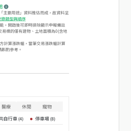
明
之「主要用途」資料推估而成，故資料呈
登錄類型與順序
功能，開啟後可即時排除顯示申報備註
易標的僅有建物、土地面積為0(含地
合方計算漲跌幅，當筆交易漲跌幅計算
請斟酌參考。
醫療
休閒
寵物
警消
重要設施
共自行車
停車場
(
4
)
(
8
)