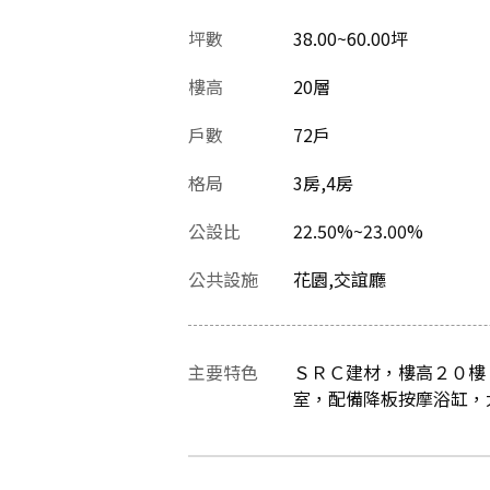
坪數
38.00~60.00坪
樓高
20層
戶數
72戶
格局
3房,4房
公設比
22.50%~23.00%
公共設施
花園,交誼廳
主要特色
ＳＲＣ建材，樓高２０樓
室，配備降板按摩浴缸，大樓