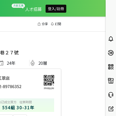
人才招募
登入/註冊
分享
訂閱
巷２７號
24
年
20層
江翠店
2-89786352
掃碼電話聊
方
已成交買方
從業時間
554組
30-31年