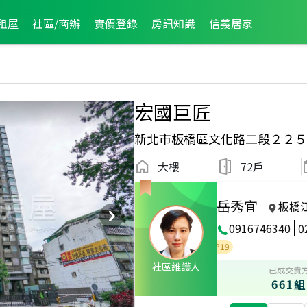
租屋
社區/商辦
實價登錄
房訊知識
信義居家
宏國巨匠
新北市板橋區文化路二段２２５
大樓
72戶
岳秀宜
板橋
0916746340
0
18年第2季度服務品質獎
全公司2012年度業績TOP19
社區維護人
已成交賣
661組