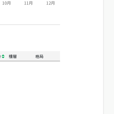
10
月
11
月
12
月
齡
樓層
格局