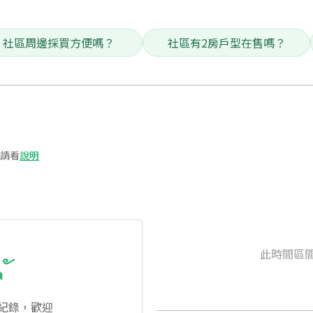
社區周邊採買方便嗎？
社區有2房戶型在售嗎？
請看
說明
此時間區
紀錄，歡迎