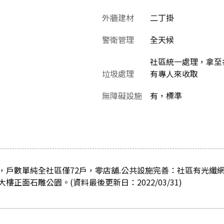
外牆建材
二丁掛
警衛管理
全天候
社區統一處理，拿至
垃圾處理
有專人來收取
無障礙設施
有，標準
，戶數單純全社區僅72戶，零店舖.公共設施完善：社區有光纖
正面石雕公園。(資料最後更新日：2022/03/31)