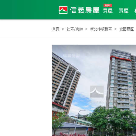
買屋
賣屋
首頁
社區/商辦
新北市板橋區
宏國巨匠
信義君子
菁英會
2013年度服務品質獎
20