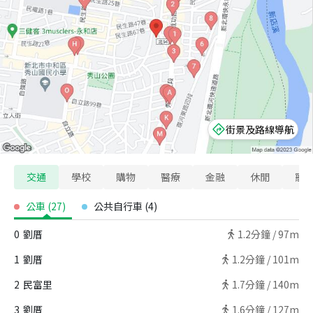
街景及路線導航
交通
學校
購物
醫療
金融
休閒
寵
公車
(
27
)
公共自行車
(
4
)
0
劉厝
1.2
分鐘 /
97m
1
劉厝
1.2
分鐘 /
101m
2
民富里
1.7
分鐘 /
140m
3
劉厝
1.6
分鐘 /
127m