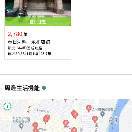
相似
社區
2,780
萬
春日河畔．永和店舖
新北市中和區成功路
建坪
30.36
1廳1衛
25.7年
周邊生活機能