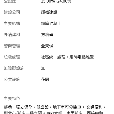
公設比
15.00%~24.00%
建設公司
翊盛建設
主要結構
鋼筋混凝土
外牆建材
方塊磚
警衛管理
全天候
垃圾處理
社區統一處理，定時定點堆置
無障礙設施
無
公共設施
花園
主要特色
靜巷，獨立保全，低公設，地下室可停機車。 交通便利，
與北市/新店一橋之隔。東向木柵﹑南面新店﹑西接中和﹑