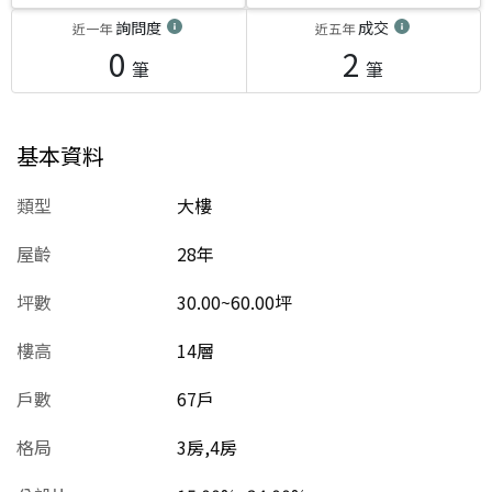
詢問度
成交
近一年
近五年
0
2
筆
筆
基本資料
類型
大樓
屋齡
28
年
坪數
30.00~60.00坪
樓高
14層
戶數
67戶
格局
3房,4房