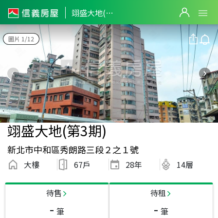
翊盛大地(第3期)
圖片 1/12
翊盛大地(第3期)
新北市中和區秀朗路三段２之１號
大樓
67戶
28
年
14層
待售
待租
-
-
筆
筆