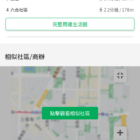
4
六合社區
2.2
分鐘 /
178m
完整周邊生活圈
相似社區/商辦
點擊觀看相似社區