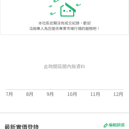
本社區
近期沒有成交紀錄，歡迎
洽詢專人為您提供專業市場行情的服務吧！
此時間區間內無資料
7
月
8
月
9
月
10
月
11
月
12
月
編輯篩選
最新實價登錄