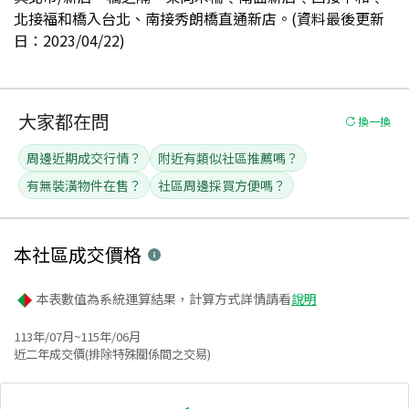
北接福和橋入台北、南接秀朗橋直通新店。(資料最後更新
日：2023/04/22)
大家都在問
換一換
周邊近期成交行情？
附近有類似社區推薦嗎？
有無裝潢物件在售？
社區周邊採買方便嗎？
本社區
成交價格
本表數值為系統運算結果，計算方式詳情請看
說明
113年/07月~115年/06月
近二年成交價(排除特殊關係間之交易)