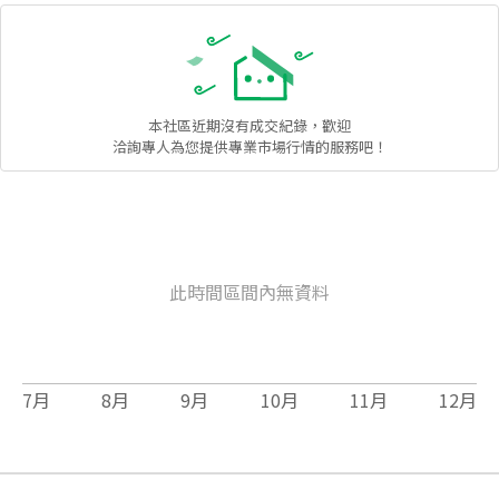
本社區
近期沒有成交紀錄，歡迎
洽詢專人為您提供專業市場行情的服務吧！
此時間區間內無資料
7
月
8
月
9
月
10
月
11
月
12
月