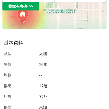
我家有多夯
>>
基本資料
類型
大樓
屋齡
26
年
坪數
--
樓高
12層
戶數
72戶
格局
未知