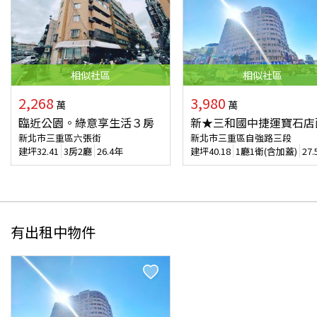
相似
社區
相似
社區
2,268
3,980
萬
萬
臨近公園。綠意享生活３房
新★三和國中捷運寶石店
新北市三重區六張街
新北市三重區自強路三段
建坪
32.41
3房2廳
26.4年
建坪
40.18
1廳1衛(含加蓋)
27
有出租中物件