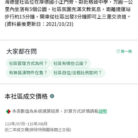
海德堡社區位在厚德國小正門旁、鄰近格致中學，方圓一公
里內坐落有5個公園，社區氛圍充滿文教氣息，距離捷運站
步行約15分鐘，開車從社區出發3分鐘即可上三重交流道。
(資料最後更新日：2021/10/23)
大家都在問
換一換
社區管理方式為何？
社區有哪些公設？
有無裝潢物件在售？
社區自住/出租比例如何？
本社區
成交價格
本表數值為系統運算結果，計算方式詳情請看
說明
113年/07月~115年/06月
近二年成交價(排除特殊關係間之交易)