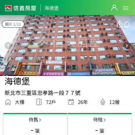
海德堡
圖片 1/11
海德堡
新北市三重區忠孝路一段７７號
大樓
72戶
26
年
12層
待售
待租
-
-
筆
筆