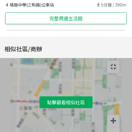
4
格致中學(三和路)公車站
5
分鐘 /
390m
完整周邊生活圈
相似社區/商辦
點擊觀看相似社區