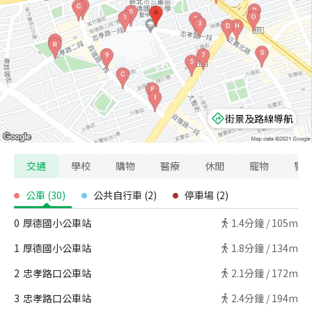
街景及路線導航
交通
學校
購物
醫療
休閒
寵物
警
公車
(
30
)
公共自行車
(
2
)
停車場
(
2
)
0
厚德國小公車站
1.4
分鐘 /
105m
1
厚德國小公車站
1.8
分鐘 /
134m
2
忠孝路口公車站
2.1
分鐘 /
172m
3
忠孝路口公車站
2.4
分鐘 /
194m