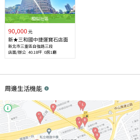
相似
社區
90,000
元
新★三和國中捷運寶石店面
新北市三重區自強路三段
店面/辦公
40.18
坪
0房1廳
周邊生活機能