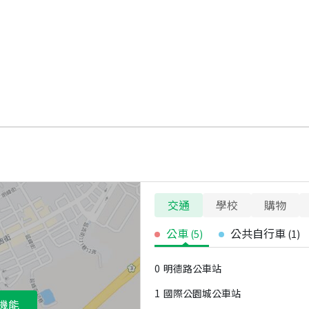
交通
學校
購物
公車
公共自行車
(
5
)
(
1
)
0
明德路公車站
1
國際公園城公車站
機能