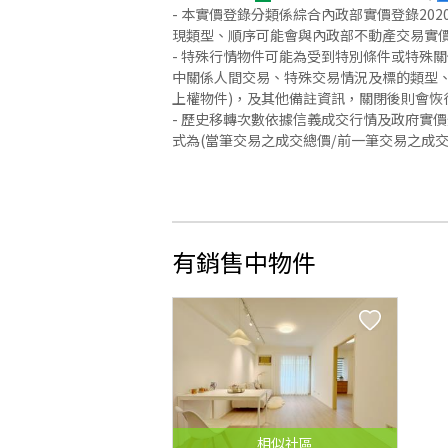
- 本實價登錄分類係綜合內政部實價登錄2
現類型、順序可能會與內政部不動產交易實
- 特殊行情物件可能為受到特別條件或特殊
中關係人間交易、特殊交易情況及標的類型、
上權物件)，及其他備註資訊，關閉後則會恢
- 歷史移轉次數依據信義成交行情及政府實
式為(當筆交易之成交總價/前一筆交易之成
有銷售中物件
相似
社區