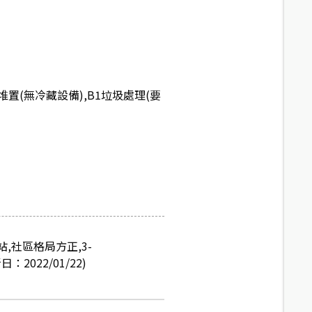
置(無冷藏設備),B1垃圾處理(要
,社區格局方正,3-
022/01/22)