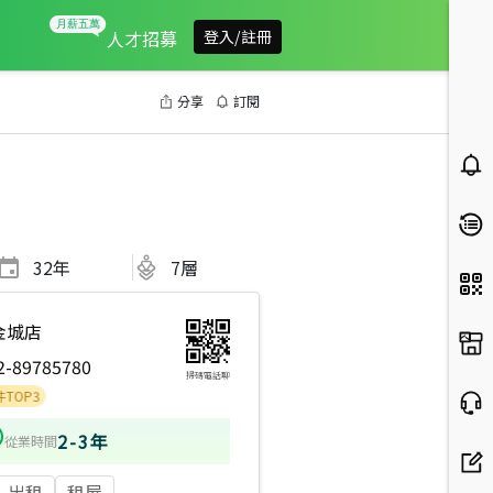
人才招募
登入/註冊
分享
訂閱
32
年
7層
金城店
2-89785780
掃碼電話聊
2-3年
從業時間
出租
租屋