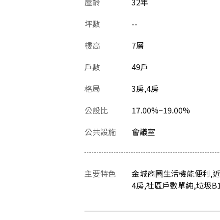
屋齡
32
年
坪數
--
樓高
7層
戶數
49戶
格局
3房,4房
公設比
17.00%~19.00%
公共設施
會議室
主要特色
金城商圈生活機能便利,近
4房,社區戶數單純,垃圾B