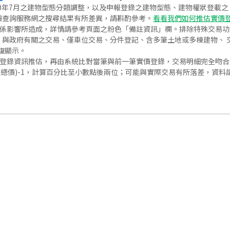
020年7月之建物型態分類調整，以及申報登錄之建物型態、建物權狀登載
價查詢服務網之搜尋結果有所差異，請斟酌參考。
看看我們如何推估實價
關係影響所造成，詳情請參考頁面之粉色「備註資訊」欄。排除特殊交易
與政府有關之交易、僅車位交易、分件登記、含多筆土地或多棟建物、 交
復顯示。
價登錄資訊推估，再由系統比對當筆與前一筆實價登錄，交易明細完全吻
交總價)-1，計算百分比至小數點後兩位；可能與實際交易有所落差，資料