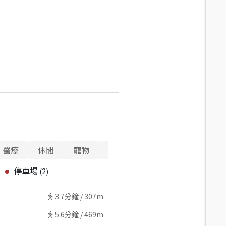
醫療
休閒
寵物
警消
重要設施
停車場
(
2
)
3.7
分鐘 /
307m
5.6
分鐘 /
469m