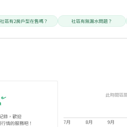
社區有2房戶型在售嗎？
社區有無漏水問題？
此時間區
紀錄，歡迎
7
月
8
月
9
月
場行情的服務吧！