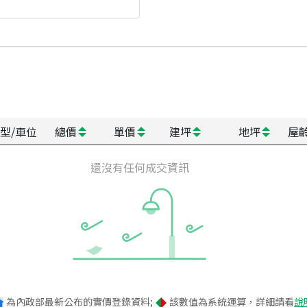
型/車位
總價
單價
建坪
地坪
屋
還沒有任何成交資訊
為內政部最新公布的實價登錄資料;
該數值為系統運算，詳細請看
說