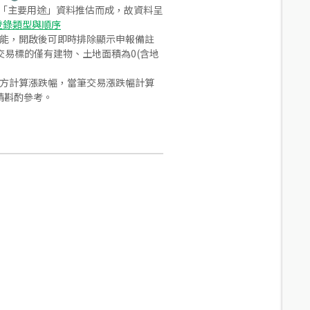
之「主要用途」資料推估而成，故資料呈
登錄類型與順序
功能，開啟後可即時排除顯示申報備註
易標的僅有建物、土地面積為0(含地
合方計算漲跌幅，當筆交易漲跌幅計算
請斟酌參考。