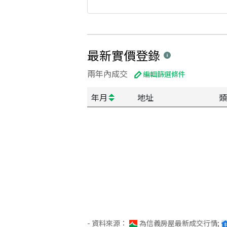
最新實價登錄
兩年內成交
編輯篩選條件
年月
地址
類
- 資料來源：
為信義房屋最新成交行情;