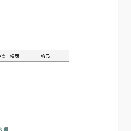
齡
樓層
格局
明