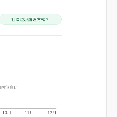
社區垃圾處理方式？
間內無資料
10
月
11
月
12
月