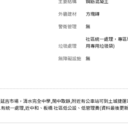
主要結構
鋼筋混凝土
外牆建材
方塊磚
警衛管理
無
社區統一處理，專區堆
垃圾處理
用專用垃圾袋)
無障礙設施
無
延吉市場，清水完全中學,鬧中取靜,附近有公車站可到土城捷運站
1有統一處理,近中和、板橋 社區低公設、低管理費(資料最後更新日：2