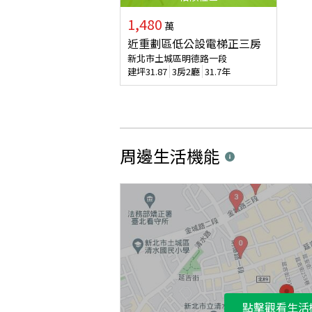
1,480
萬
近重劃區低公設電梯正三房
新北市土城區明德路一段
建坪
31.87
3房2廳
31.7年
周邊生活機能
點擊觀看生活