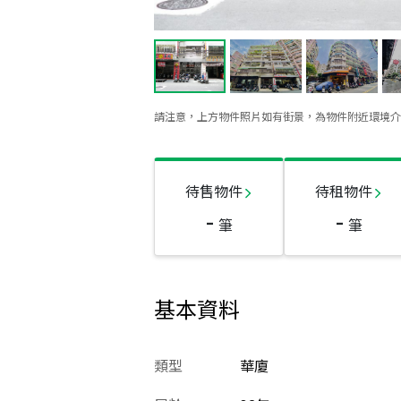
請注意，上方物件照片如有街景，為物件附近環境介
待售物件
待租物件
-
-
筆
筆
基本資料
類型
華廈