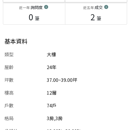
詢問度
成交
近一年
近五年
0
2
筆
筆
基本資料
類型
大樓
屋齡
24
年
坪數
37.00~39.00坪
樓高
12層
戶數
74戶
格局
3房,3房