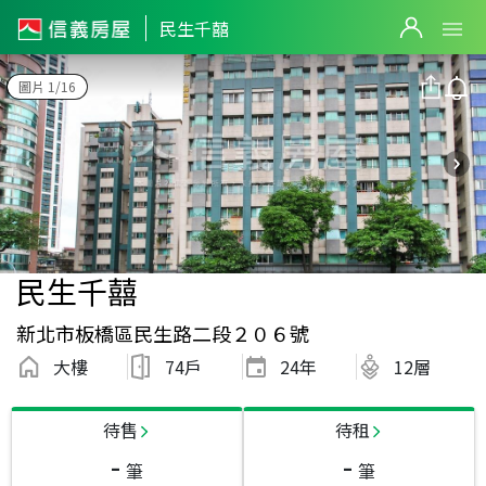
民生千囍
圖片 1/16
民生千囍
新北市板橋區民生路二段２０６號
大樓
74戶
24
年
12層
待售
待租
-
-
筆
筆