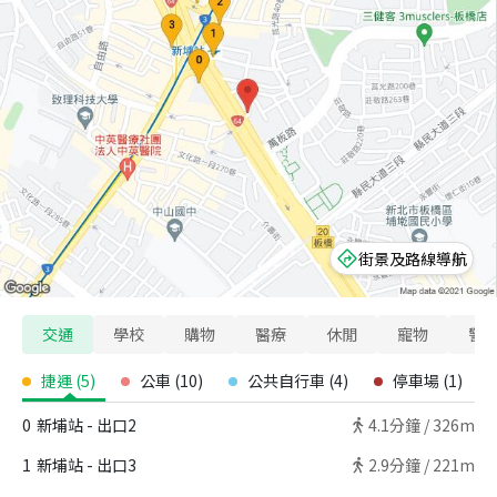
街景及路線導航
交通
學校
購物
醫療
休閒
寵物
警
捷運
(
5
)
公車
(
10
)
公共自行車
(
4
)
停車場
(
1
)
0
新埔站 - 出口2
4.1
分鐘 /
326m
1
新埔站 - 出口3
2.9
分鐘 /
221m