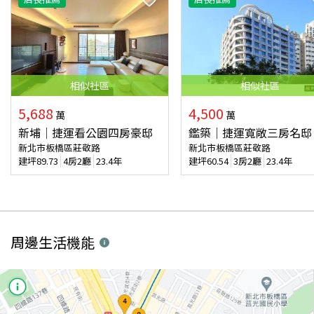
相似
社區
相似
社區
5,688
4,500
萬
萬
新埔｜捷運看公園四房豪邸
鑑築｜捷運寬敞三房名邸
新北市板橋區莊敬路
新北市板橋區莊敬路
建坪
89.73
4房2廳
23.4年
建坪
60.54
3房2廳
23.4年
周邊生活機能