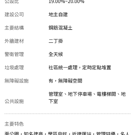
公設比
19.00%~20.00%
建設公司
地主自建
主要結構
鋼筋混凝土
外牆建材
二丁掛
警衛管理
全天候
垃圾處理
社區統一處理，定時定點堆置
無障礙設施
有，無障礙空間
管理室、地下停車場、電樓梯間、地
公共設施
下室
主要特色
面公園，知名建商，學區良好，近捷運站，管理特優，名人