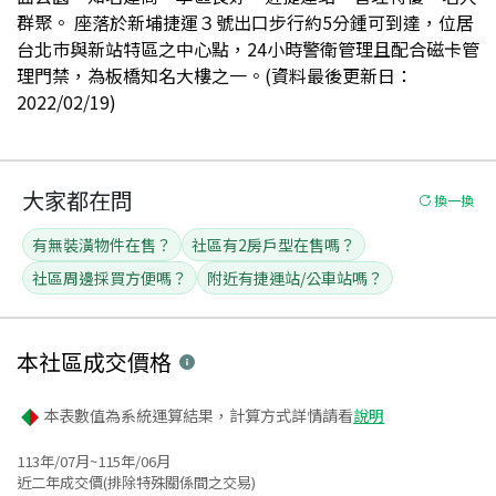
群聚。 座落於新埔捷運３號出口步行約5分鍾可到達，位居
台北巿與新站特區之中心點，24小時警衛管理且配合磁卡管
理門禁，為板橋知名大樓之一。(資料最後更新日：
2022/02/19)
大家都在問
換一換
有無裝潢物件在售？
社區有2房戶型在售嗎？
社區周邊採買方便嗎？
附近有捷運站/公車站嗎？
本社區
成交價格
本表數值為系統運算結果，計算方式詳情請看
說明
113年/07月~115年/06月
近二年成交價(排除特殊關係間之交易)