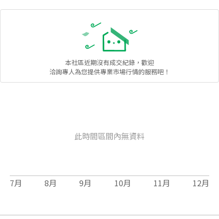
本社區
近期沒有成交紀錄，歡迎
洽詢專人為您提供專業市場行情的服務吧！
此時間區間內無資料
7
月
8
月
9
月
10
月
11
月
12
月