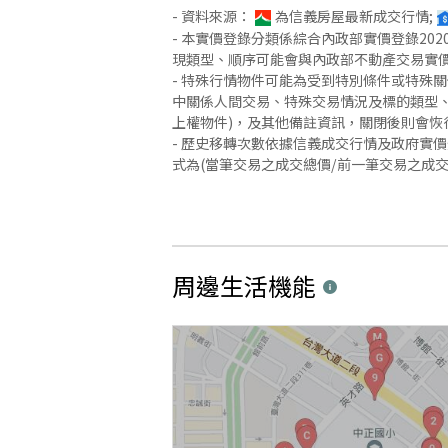
- 資料來源：
為信義房屋最新成交行情;
- 本實價登錄分類係綜合內政部實價登錄2
現類型、順序可能會與內政部不動產交易實
- 特殊行情物件可能為受到特別條件或特殊
中關係人間交易、特殊交易情況及標的類型、
上權物件)，及其他備註資訊，關閉後則會恢
- 歷史移轉次數依據信義成交行情及政府實
式為(當筆交易之成交總價/前一筆交易之成
周邊生活機能