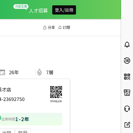
人才招募
登入/註冊
分享
訂閱
26
年
7層
英才店
4-23692750
掃碼電話聊
1-2年
從業時間
出租
租屋