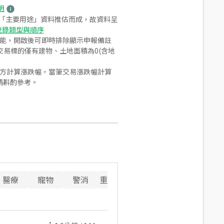
明
之「主要用途」資料推估而成，故資料呈
登錄類型與順序
功能，開啟後可即時排除顯示申報備註
易標的僅有建物、土地面積為0(含地
合方計算漲跌幅，當筆交易漲跌幅計算
請斟酌參考。
醫療
寵物
警消
重要設施