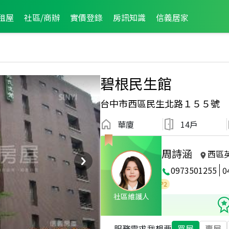
租屋
社區/商辦
實價登錄
房訊知識
信義居家
碧根民生館
台中市西區民生北路１５５號
華廈
14戶
周詩涵
西區
0973501255
0
2025年5月區成件TOP3
2025年4月區成件TOP2
社區維護人
服務需求
我想要
買屋
賣屋