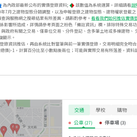
為內政部最新公布的實價登錄資料;
該數值為系統運算，詳細請看
說
020年7月之建物型態分類調整，以及申報登錄之建物型態、建物權狀登載
價查詢服務網之搜尋結果有所差異，請斟酌參考。
看看我們如何推估實價
關係影響所造成，詳情請參考頁面之粉色「備註資訊」欄。排除特殊交易
與政府有關之交易、僅車位交易、分件登記、含多筆土地或多棟建物、 交
復顯示。
價登錄資訊推估，再由系統比對當筆與前一筆實價登錄，交易明細完全吻
交總價)-1，計算百分比至小數點後兩位；可能與實際交易有所落差，資料
交通
學校
購物
公車
停車場
(
27
)
(
3
)