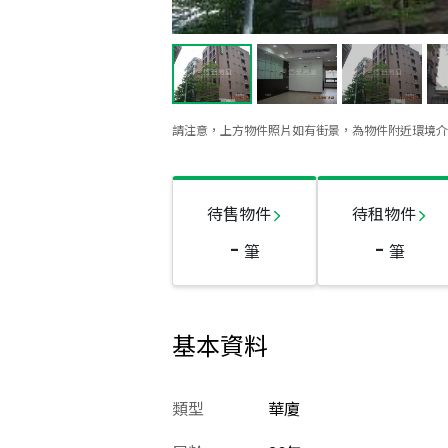
請注意，上方物件照片如有街景，為物件附近環境介
待售物件
待租物件
-
-
筆
筆
基本資料
類型
華廈