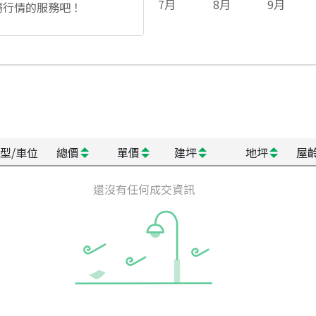
7
月
8
月
9
月
場行情的服務吧！
型/車位
總價
單價
建坪
地坪
屋
還沒有任何成交資訊