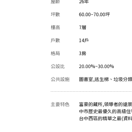
屋齡
26
年
坪數
60.00~70.00坪
樓高
7層
戶數
14戶
格局
3房
公設比
20.00%~30.00%
公共設施
圖書室,逃生梯、垃圾分
主要特色
富豪的藏所,領導者的遠
中市歷史最優久的高級住
台中西區的精華之最(資料最後