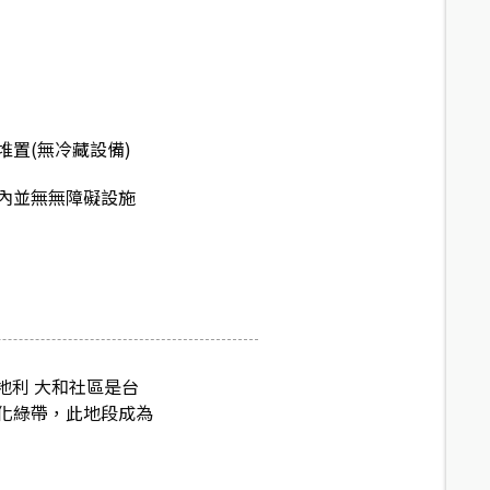
堆置(無冷藏設備)
內並無無障礙設施
地利 大和社區是台
化綠帶，此地段成為