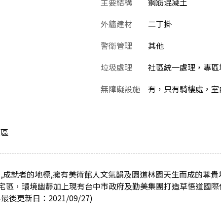
主要結構
鋼筋混凝土
外牆建材
二丁掛
警衛管理
其他
垃圾處理
社區統一處理，專區
無障礙設施
有，只有騎樓處，室
類區
景,成就者的地標,擁有美術館人文氣韻及園道林園天生而成的尊貴
宅區，環境幽靜加上現有台中市政府及勤美集團打造草悟道國際
更新日：2021/09/27)