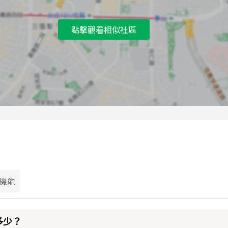
D
公益路口公車站
點擊觀看相似社區
E
英才向上北路口公車站
F
中正國小公車站
G
英才中港路口公車站
H
茄苳腳公車站
I
經國園道公車站
J
中港路口公車站
K
模範里(向上路)公車站
L
茄苳腳公車站
M
中港路口公車站
機能
N
向上英才路口公車站
O
英才公園公車站
多少？