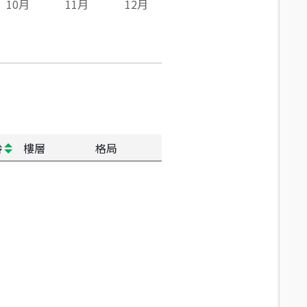
10
月
11
月
12
月
齡
樓層
格局