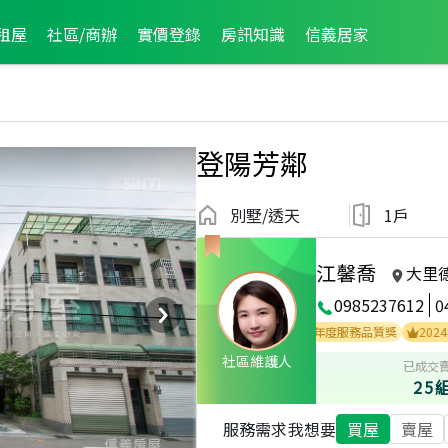
租屋
社區/商辦
實價登錄
房訊知識
信義居家
登陽芳鄰
別墅/透天
1戶
江馨喬
大里
0985237612
0
土地達人
2024年度服務品質獎
2024年第4
社區維護人
已成交
25
服務需求
我想要
買屋
賣屋