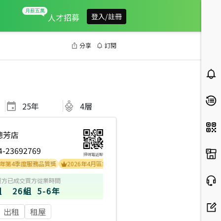
人才招募
登入/註冊
分享
訂閱
25
年
4層
德芳店
4-23692769
掃碼電話聊
季度服務品質獎
2026年4月區業績TOP2
2025年5月區業績TOP1
賣方
已成交買方
從業時間
組
26組
5-6年
出租
租屋