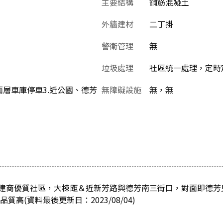
主要結構
鋼筋混凝土
外牆建材
二丁掛
警衛管理
無
垃圾處理
社區統一處理，定時
地面層車庫停車3.近公園、德芳
無障礙設施
無，無
建商優質社區，大棟距＆近新芳路與德芳南三街口，對面即德芳
質高(資料最後更新日：2023/08/04)