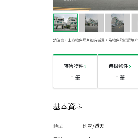
請注意，上方物件照片如有街景，為物件附近環境介
待售物件
待租物件
-
-
筆
筆
基本資料
類型
別墅/透天