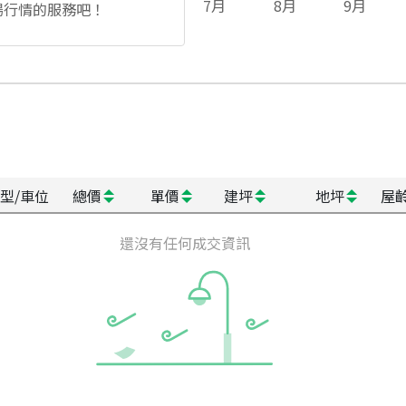
7
月
8
月
9
月
場行情的服務吧！
型/車位
總價
單價
建坪
地坪
屋
還沒有任何成交資訊