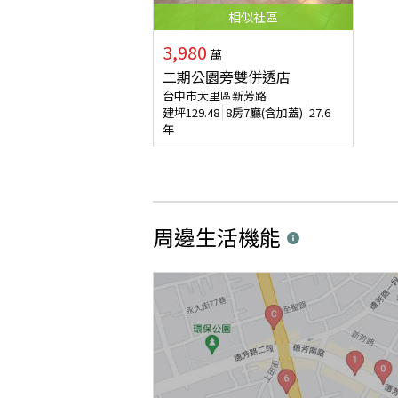
相似
社區
3,980
萬
二期公園旁雙併透店
台中市大里區新芳路
建坪
129.48
8房7廳(含加蓋)
27.6
年
周邊生活機能