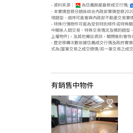
- 資料來源：
為信義房屋最新成交行情;
- 本實價登錄分類係綜合內政部實價登錄2
現類型、順序可能會與內政部不動產交易實
- 特殊行情物件可能為受到特別條件或特殊
中關係人間交易、特殊交易情況及標的類型、
上權物件)，及其他備註資訊，關閉後則會恢
- 歷史移轉次數依據信義成交行情及政府實
式為(當筆交易之成交總價/前一筆交易之成
有銷售中物件