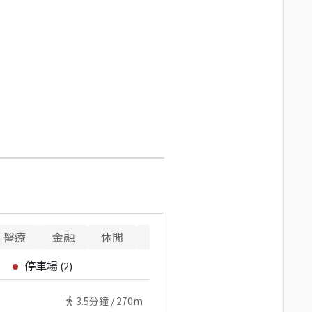
醫療
金融
休閒
寵物
重要設施
停車場
(
2
)
3.5
分鐘 /
270m