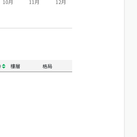
10
月
11
月
12
月
齡
樓層
格局