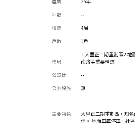
屋齡
25
年
坪數
--
樓高
4層
戶數
1戶
1.大里正二期重劃區2.
格局
南路等重要幹道
公設比
--
公共設施
無
主要特色
大里正二期重劃區，知名
佳。 地面車庫停車，社區品