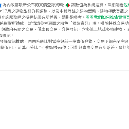
為內政部最新公布的實價登錄資料;
該數值為系統運算，詳細請看
說
020年7月之建物型態分類調整，以及申報登錄之建物型態、建物權狀登載
價查詢服務網之搜尋結果有所差異，請斟酌參考。
看看我們如何推估實價
關係影響所造成，詳情請參考頁面之粉色「備註資訊」欄。排除特殊交易
與政府有關之交易、僅車位交易、分件登記、含多筆土地或多棟建物、 交
復顯示。
價登錄資訊推估，再由系統比對當筆與前一筆實價登錄，交易明細完全吻
交總價)-1，計算百分比至小數點後兩位；可能與實際交易有所落差，資料