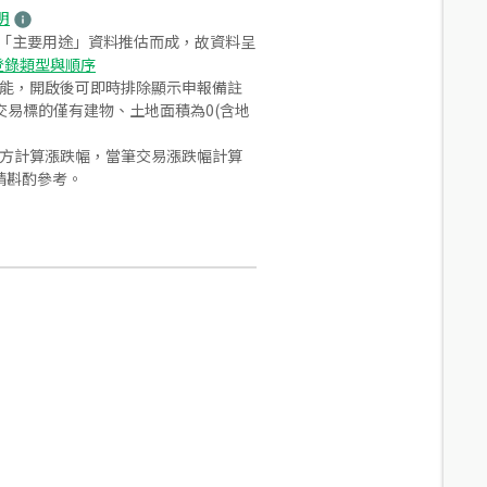
明
之「主要用途」資料推估而成，故資料呈
登錄類型與順序
功能，開啟後可即時排除顯示申報備註
易標的僅有建物、土地面積為0(含地
合方計算漲跌幅，當筆交易漲跌幅計算
請斟酌參考。