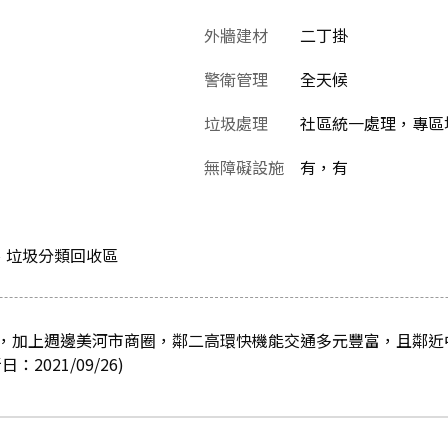
外牆建材
二丁掛
警衛管理
全天候
垃圾處理
社區統一處理，專區堆
無障礙設施
有，有
、垃圾分類回收區
，加上週邊美河市商圈，鄰二高環快機能交通多元豐富，且鄰近
2021/09/26)