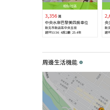
相似
社區
3,356
2,
萬
中央水岸巴黎美四房車位
央
新北市新店區中央五街
新
建坪
53.56
4房2廳
25.4年
建
周邊生活機能