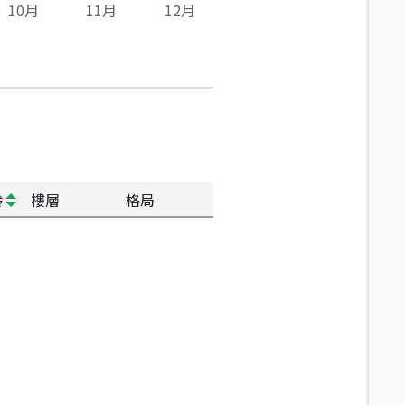
10
月
11
月
12
月
齡
樓層
格局