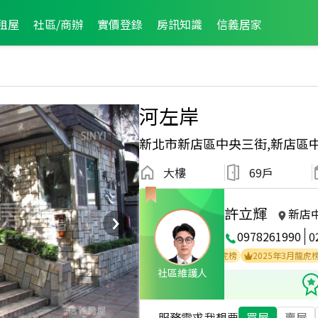
租屋
社區/商辦
實價登錄
房訊知識
信義居家
河左岸
新北市新店區中央三街,新店區
大樓
69戶
許立輝
新店
0978261990
0
2025年8月業績破百萬經紀人員
2025年5月龍虎榜
2025年3月龍虎榜
社區維護人
服務需求
我想要
買屋
賣屋