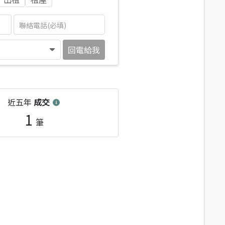
回電給我
近五年
成交
1
筆