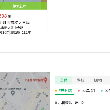
相似
社區
698
萬
北對面電梯大三房
北市新店區中央路
坪
39.37
3房2廳
28.1年
交通
學校
購物
捷運
公車
公
(
2
)
(
7
)
0
小碧潭站 - 出口2