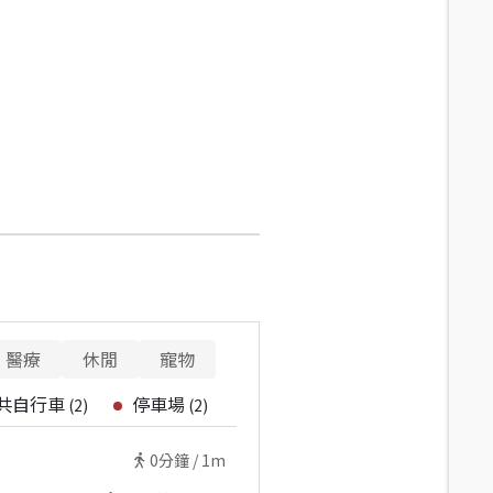
醫療
休閒
寵物
共自行車
停車場
(
2
)
(
2
)
0
分鐘 /
1m