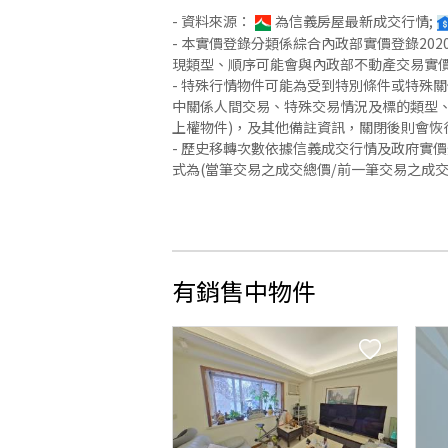
- 資料來源：
為信義房屋最新成交行情;
- 本實價登錄分類係綜合內政部實價登錄2
現類型、順序可能會與內政部不動產交易實
- 特殊行情物件可能為受到特別條件或特殊
中關係人間交易、特殊交易情況及標的類型、
上權物件)，及其他備註資訊，關閉後則會恢
- 歷史移轉次數依據信義成交行情及政府實
式為(當筆交易之成交總價/前一筆交易之成
有銷售中物件