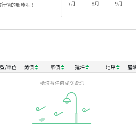
7
月
8
月
9
月
場行情的服務吧！
型/車位
總價
單價
建坪
地坪
屋
還沒有任何成交資訊