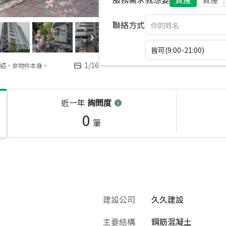
聯絡方式
皆可(9:00-21:00)
1
/
16
紹，非物件本身。
近一年
詢問度
0
筆
建設公司
久久建設
主要結構
鋼筋混凝土