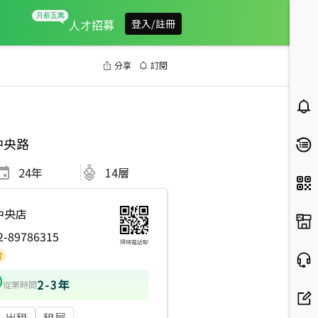
人才招募
登入/註冊
分享
訂閱
中央路
24
年
14層
中央店
2-89786315
掃碼電話聊
2-3年
從業時間
出租
租屋