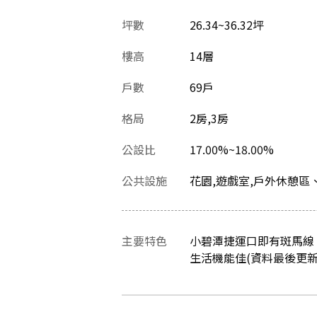
坪數
26.34~36.32坪
樓高
14層
戶數
69戶
格局
2房,3房
公設比
17.00%~18.00%
公共設施
花園,遊戲室,戶外休憩區
主要特色
小碧潭捷運口即有斑馬線
生活機能佳(資料最後更新日：