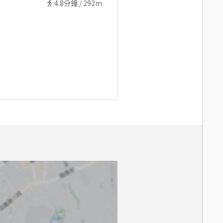
4.8
分鐘 /
292m