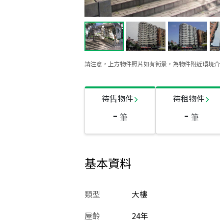
請注意，上方物件照片如有街景，為物件附近環境介
待售物件
待租物件
-
-
筆
筆
基本資料
類型
大樓
屋齡
24
年