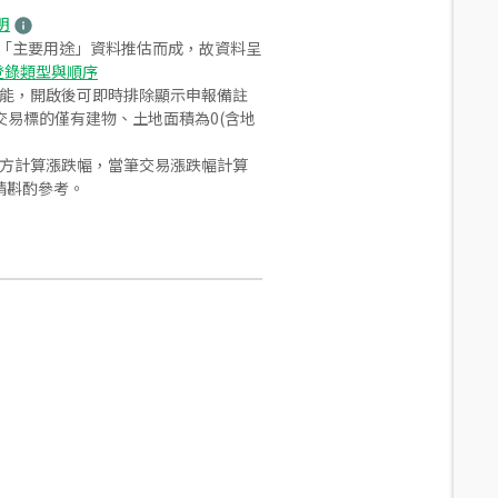
明
之「主要用途」資料推估而成，故資料呈
登錄類型與順序
功能，開啟後可即時排除顯示申報備註
易標的僅有建物、土地面積為0(含地
合方計算漲跌幅，當筆交易漲跌幅計算
請斟酌參考。