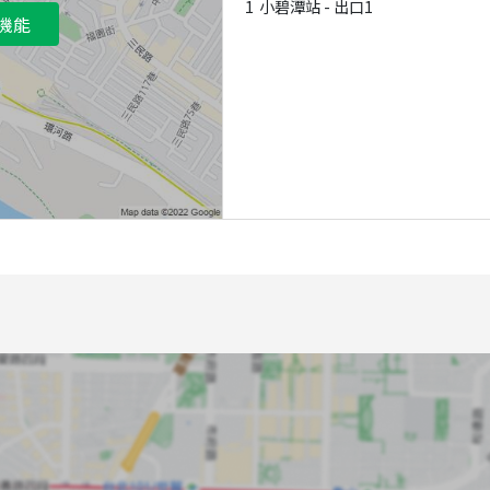
1
小碧潭站 - 出口1
機能