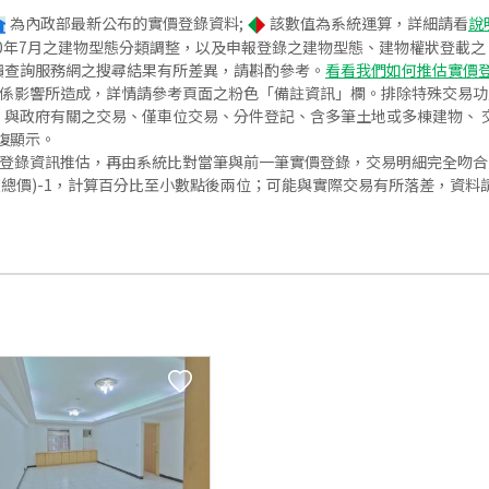
為內政部最新公布的實價登錄資料;
該數值為系統運算，詳細請看
說
020年7月之建物型態分類調整，以及申報登錄之建物型態、建物權狀登載
價查詢服務網之搜尋結果有所差異，請斟酌參考。
看看我們如何推估實價
關係影響所造成，詳情請參考頁面之粉色「備註資訊」欄。排除特殊交易
與政府有關之交易、僅車位交易、分件登記、含多筆土地或多棟建物、 交
復顯示。
價登錄資訊推估，再由系統比對當筆與前一筆實價登錄，交易明細完全吻
交總價)-1，計算百分比至小數點後兩位；可能與實際交易有所落差，資料