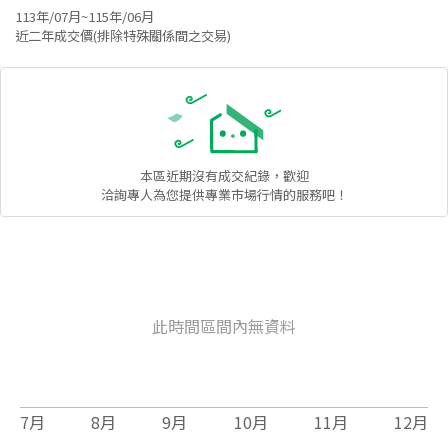
113年/07月~115年/06月
近二年成交價(排除特殊關係間之交易)
本區
近期沒有成交紀錄，歡迎
洽詢專人為您提供專業市場行情的服務吧！
此時間區間內無資料
7
月
8
月
9
月
10
月
11
月
12
月