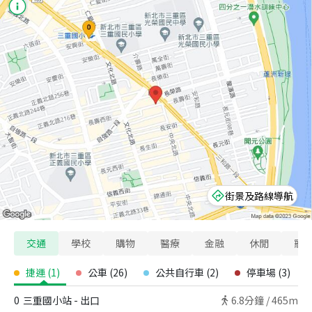
街景及路線導航
交通
學校
購物
醫療
金融
休閒
寵
捷運
(
1
)
公車
(
26
)
公共自行車
(
2
)
停車場
(
3
)
0
三重國小站 - 出口
6.8
分鐘 /
465m