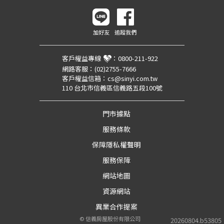
加好友
追蹤我們
客戶權益專線
：
0800-211-922
網路客服：
(02)2755-7666
客戶權益信箱：
cs@sinyi.com.tw
110 台北市信義區信義路五段100號
門市據點
服務條款
保障隱私權聲明
服務保障
網站地圖
資源網站
異業合作提案
©
信義房屋股份有限公司
20260804.b53805