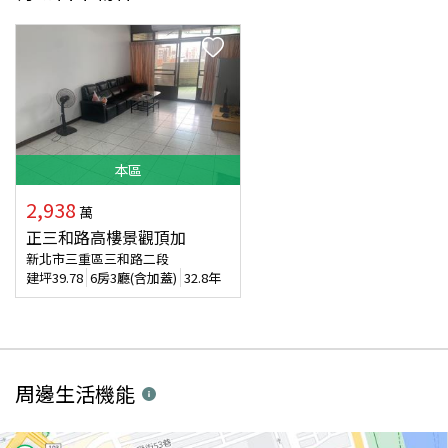
本
區
2,938
萬
正三和路高樓景觀頂加
新北市三重區三和路二段
建坪
39.78
6房3廳(含加蓋)
32.8年
周邊生活機能