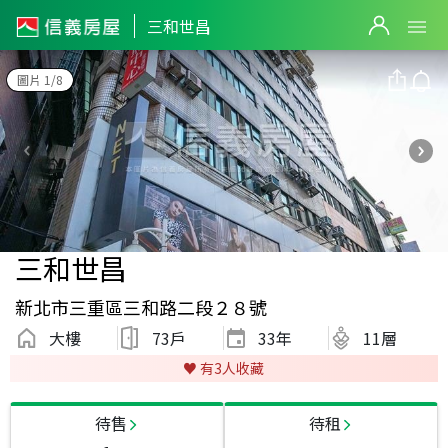
三和世昌
圖片 1/8
三和世昌
新北市三重區三和路二段２８號
大樓
73戶
33
年
11層
♥️ 有
3
人收藏
待售
待租