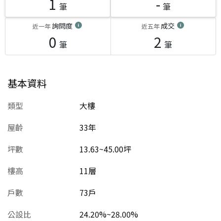
1
-
筆
筆
詢問度
成交
近一年
近五年
0
2
筆
筆
基本資料
類型
大樓
屋齡
33
年
坪數
13.63~45.00坪
樓高
11層
戶數
73戶
公設比
24.20%~28.00%