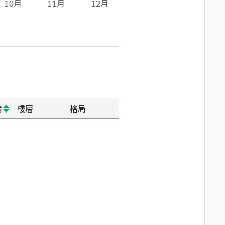
10
月
11
月
12
月
齡
樓層
格局