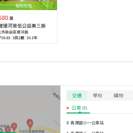
相似
社區
680
萬
捷運河景低公設美三房
北市新店區環河路
坪
56.83
3房2廳
30.3年
交通
學校
購物
公車
(
9
)
0
青潭國小一公車站