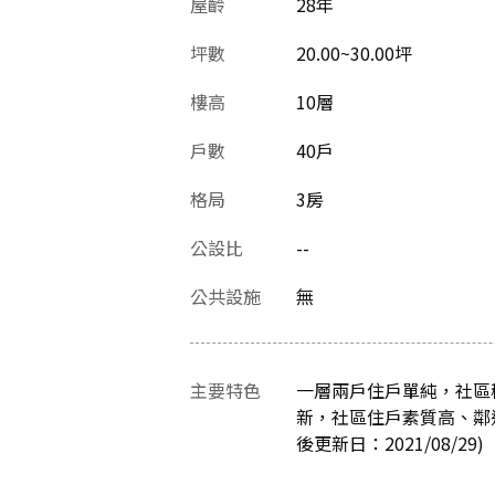
屋齡
28
年
坪數
20.00~30.00坪
樓高
10層
戶數
40戶
格局
3房
公設比
--
公共設施
無
主要特色
一層兩戶住戶單純，社區稀
新，社區住戶素質高、鄰
後更新日：2021/08/29)