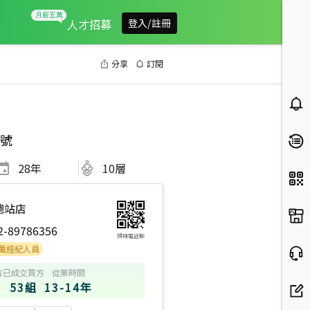
人才招募
登入/註冊
分享
訂閱
號
28
年
10層
總站店
2-89786356
掃碼電話聊
人員
方
已成交買方
從業時間
53組
13-14年