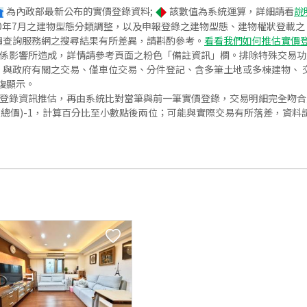
為內政部最新公布的實價登錄資料;
該數值為系統運算，詳細請看
說
020年7月之建物型態分類調整，以及申報登錄之建物型態、建物權狀登載
價查詢服務網之搜尋結果有所差異，請斟酌參考。
看看我們如何推估實價
關係影響所造成，詳情請參考頁面之粉色「備註資訊」欄。排除特殊交易
與政府有關之交易、僅車位交易、分件登記、含多筆土地或多棟建物、 交
復顯示。
價登錄資訊推估，再由系統比對當筆與前一筆實價登錄，交易明細完全吻
交總價)-1，計算百分比至小數點後兩位；可能與實際交易有所落差，資料