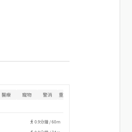
醫療
寵物
警消
重要設施
0.9
分鐘 /
60m