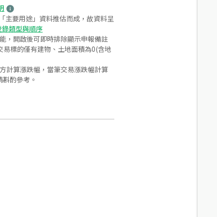
明
之「主要用途」資料推估而成，故資料呈
登錄類型與順序
功能，開啟後可即時排除顯示申報備註
易標的僅有建物、土地面積為0(含地
合方計算漲跌幅，當筆交易漲跌幅計算
請斟酌參考。