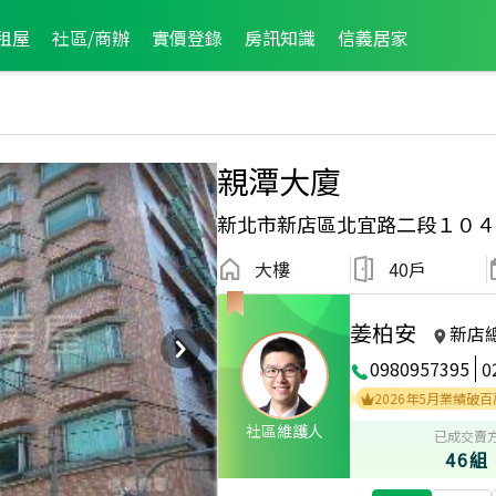
租屋
社區/商辦
實價登錄
房訊知識
信義居家
親潭大廈
新北市新店區北宜路二段１０４
大樓
40戶
姜柏安
新店
0980957395
0
2025年7月區成件TOP3
2024年10月區成件TOP2
2026年5月業績破百萬經紀
社區維護人
已成交賣
46組