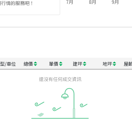
7
月
8
月
9
月
場行情的服務吧！
型/車位
總價
單價
建坪
地坪
屋
還沒有任何成交資訊