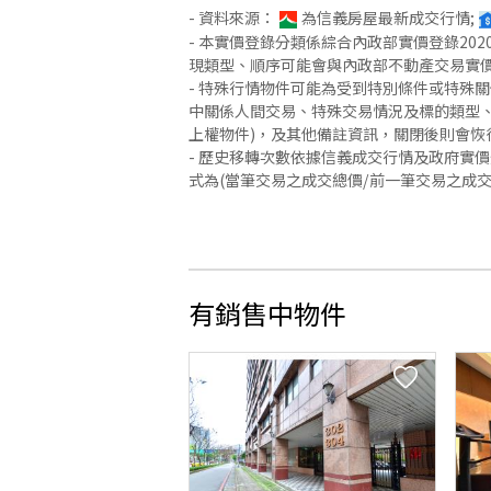
- 資料來源：
為信義房屋最新成交行情;
- 本實價登錄分類係綜合內政部實價登錄2
現類型、順序可能會與內政部不動產交易實
- 特殊行情物件可能為受到特別條件或特殊
中關係人間交易、特殊交易情況及標的類型、
上權物件)，及其他備註資訊，關閉後則會恢
- 歷史移轉次數依據信義成交行情及政府實
式為(當筆交易之成交總價/前一筆交易之成
有銷售中物件