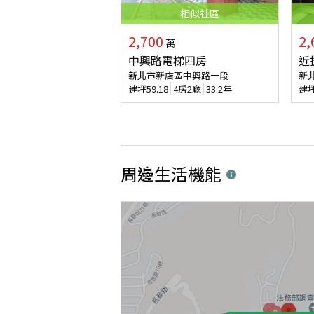
相似
社區
2,700
2,
萬
中興路電梯四房
近
新北市新店區中興路一段
新
建坪
59.18
4房2廳
33.2年
建
周邊生活機能