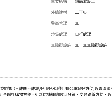
主要結構
鋼筋混凝土
外牆建材
二丁掛
警衛管理
無
垃圾處理
自行處理
無障礙設施
無，無無障礙設施
有釋出。離塵不離城,好山好水.附近有公車站好方便,近青潭國小
近全聯社購物方便、近新店捷運總站15分鐘，交通路線方便、近烏