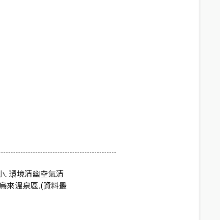
. 環境清幽空氣清
來溫泉區.(資料最