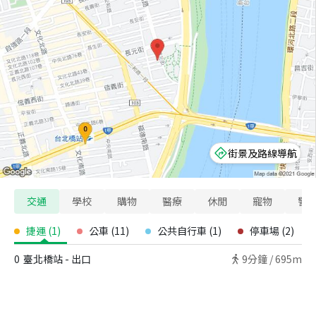
街景及路線導航
交通
學校
購物
醫療
休閒
寵物
警
捷運
(
1
)
公車
(
11
)
公共自行車
(
1
)
停車場
(
2
)
0
臺北橋站 - 出口
9
分鐘 /
695m