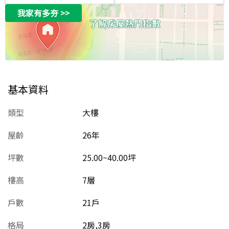
我家有多夯
>>
基本資料
類型
大樓
屋齡
26
年
坪數
25.00~40.00坪
樓高
7層
戶數
21戶
格局
2房,3房