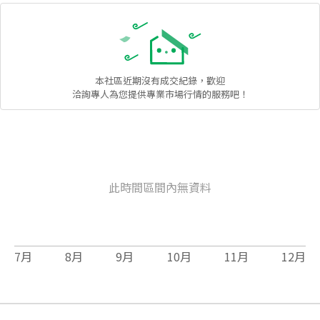
本社區
近期沒有成交紀錄，歡迎
洽詢專人為您提供專業市場行情的服務吧！
此時間區間內無資料
7
月
8
月
9
月
10
月
11
月
12
月