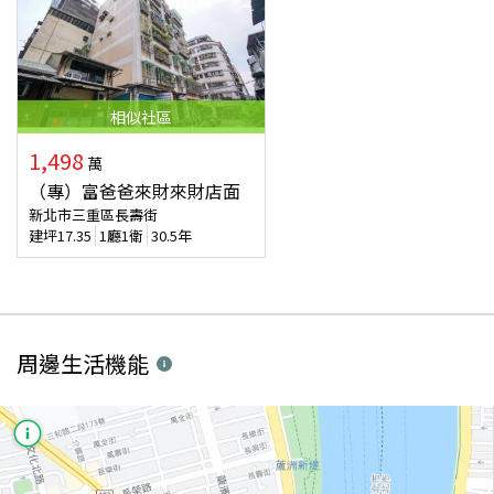
相似
社區
1,498
萬
（專）富爸爸來財來財店面
新北市三重區長壽街
建坪
17.35
1廳1衛
30.5年
周邊生活機能