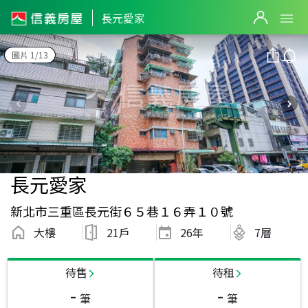
長元愛家
圖片 1/13
長元愛家
新北市三重區長元街６５巷１６弄１０號
大樓
21戶
26
年
7層
待售
待租
-
-
筆
筆