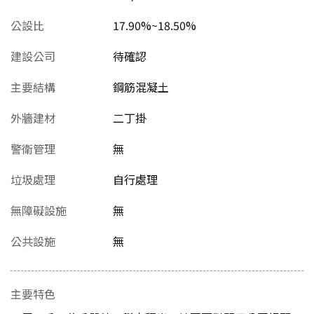
公設比
17.90%~18.50%
建設公司
待確認
主要結構
鋼筋混凝土
外牆建材
二丁掛
警衛管理
無
垃圾處理
自行處理
無障礙設施
無
公共設施
無
主要特色