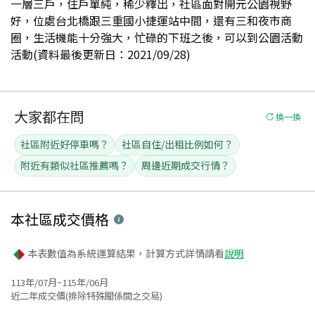
一層三戶，住戶單純，稀少釋出，社區面對開元公園視野
好，位處台北橋跟三重國小捷運站中間，還有三和夜市商
圈，生活機能十分強大，忙碌的下班之後，可以到公園活動
活動(資料最後更新日：2021/09/28)
大家都在問
換一換
社區附近好停車嗎？
社區自住/出租比例如何？
附近有類似社區推薦嗎？
周邊近期成交行情？
本社區
成交價格
本表數值為系統運算結果，計算方式詳情請看
說明
113年/07月~115年/06月
近二年成交價(排除特殊關係間之交易)