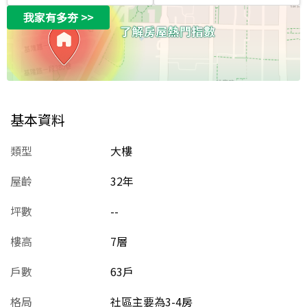
我家有多夯
>>
基本資料
類型
大樓
屋齡
32
年
坪數
--
樓高
7層
戶數
63戶
格局
社區主要為3-4房