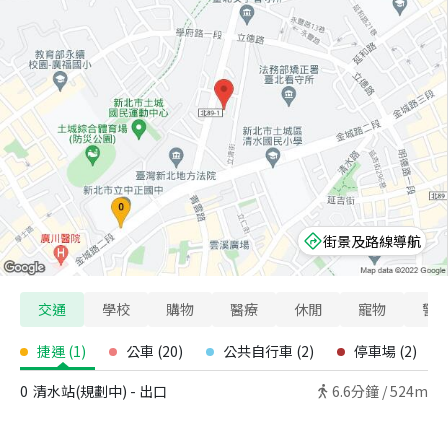
街景及路線導航
交通
學校
購物
醫療
休閒
寵物
警
捷運
(
1
)
公車
(
20
)
公共自行車
(
2
)
停車場
(
2
)
0
清水站(規劃中) - 出口
6.6
分鐘 /
524m