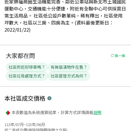
近家樂福商圈生活機能完善、鄰近公車站與新北市土城國民
運動中心，交通機能十分便捷，附近有全聯中心可供採買日
常生活用品。 社區低公設戶數單純，稀有釋出，社區使用
坪數大，社區以三房、四房為主。(資料最後更新日：
2022/01/22)
大家都在問
換一換
社區附近好停車嗎？
有無裝潢物件在售？
社區垃圾處理方式？
社區管理方式為何？
本社區
成交價格
本表數值為系統運算結果，計算方式詳情請看
說明
113年/07月~115年/06月
近二年成交價(排除特殊關係間之交易)