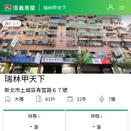
瑞林甲天下
圖片 1/4
瑞林甲天下
新北市土城區青雲路６７號
大樓
63戶
32
年
7層
待售
待租
-
-
筆
筆