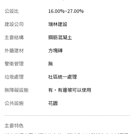
公設比
16.00%~27.00%
建設公司
瑞林建設
主要結構
鋼筋混凝土
外牆建材
方塊磚
警衛管理
無
垃圾處理
社區統一處理
無障礙設施
有，有邊坡可以使用
公共設施
花園
主要特色