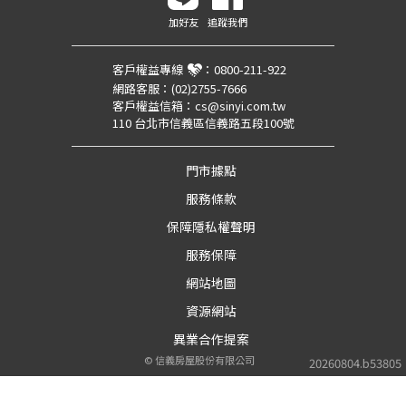
加好友
追蹤我們
客戶權益專線
：
0800-211-922
網路客服：
(02)2755-7666
客戶權益信箱：
cs@sinyi.com.tw
110 台北市信義區信義路五段100號
門市據點
服務條款
保障隱私權聲明
服務保障
網站地圖
資源網站
異業合作提案
©
信義房屋股份有限公司
20260804.b53805