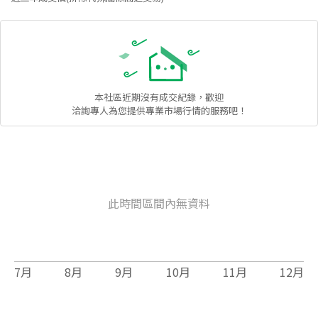
本社區
近期沒有成交紀錄，歡迎
洽詢專人為您提供專業市場行情的服務吧！
此時間區間內無資料
7
月
8
月
9
月
10
月
11
月
12
月