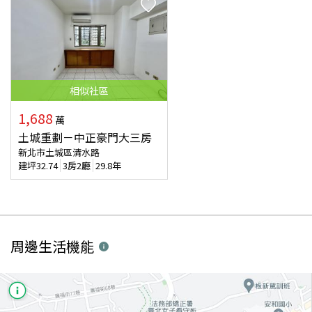
相似
社區
1,688
萬
土城重劃－中正豪門大三房
新北市土城區清水路
建坪
32.74
3房2廳
29.8年
周邊生活機能