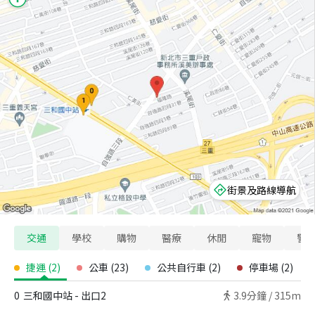
街景及路線導航
交通
學校
購物
醫療
休閒
寵物
警
捷運
(
2
)
公車
(
23
)
公共自行車
(
2
)
停車場
(
2
)
0
三和國中站 - 出口2
3.9
分鐘 /
315m