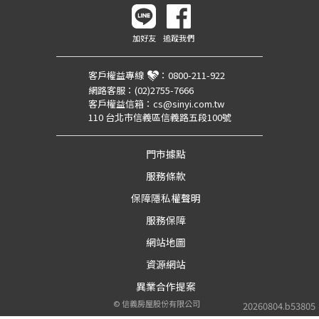
加好友
追蹤我們
客戶權益專線
：
0800-211-922
網路客服：
(02)2755-7666
客戶權益信箱：
cs@sinyi.com.tw
110 台北市信義區信義路五段100號
門市據點
服務條款
保障隱私權聲明
服務保障
網站地圖
資源網站
異業合作提案
©
信義房屋股份有限公司
20260804.b53805