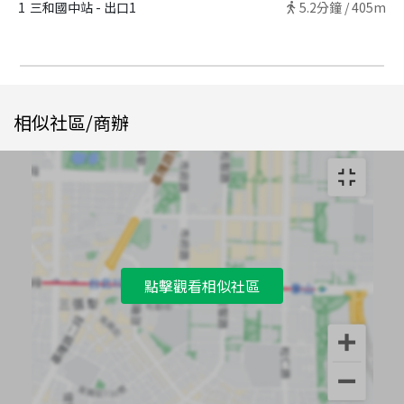
1
三和國中站 - 出口1
5.2
分鐘 /
405m
相似社區/商辦
點擊觀看相似社區