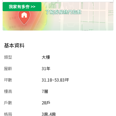
我家有多夯
>>
基本資料
類型
大樓
屋齡
31
年
坪數
31.18~53.83坪
樓高
7層
戶數
28戶
格局
3房,4房