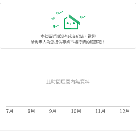
本社區
近期沒有成交紀錄，歡迎
洽詢專人為您提供專業市場行情的服務吧！
此時間區間內無資料
7
月
8
月
9
月
10
月
11
月
12
月