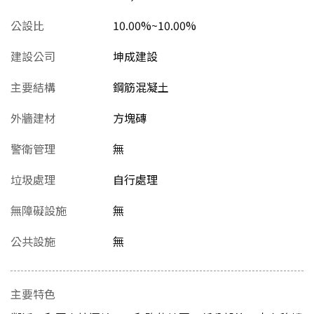
公設比
10.00%~10.00%
建設公司
坤成建設
主要結構
鋼筋混凝土
外牆建材
方塊磚
警衛管理
無
垃圾處理
自行處理
無障礙設施
無
公共設施
無
主要特色