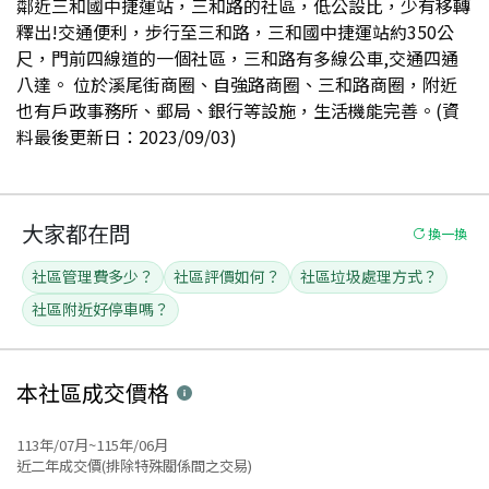
鄰近三和國中捷運站，三和路的社區，低公設比，少有移轉
釋出!交通便利，步行至三和路，三和國中捷運站約350公
尺，門前四線道的一個社區，三和路有多線公車,交通四通
八達。 位於溪尾街商圈、自強路商圈、三和路商圈，附近
也有戶政事務所、郵局、銀行等設施，生活機能完善。(資
料最後更新日：2023/09/03)
大家都在問
換一換
社區管理費多少？
社區評價如何？
社區垃圾處理方式？
社區附近好停車嗎？
本社區
成交價格
113年/07月~115年/06月
近二年成交價(排除特殊關係間之交易)