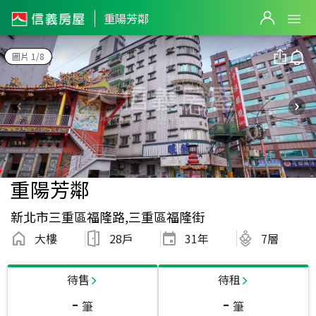
重陽芳鄰
圖片 1/8
重陽芳鄰
新北市三重區福隆路,三重區福隆街
大樓
28戶
31
年
7層
待售
待租
-
-
筆
筆