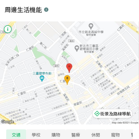
周邊生活機能
街景及路線導航
交通
學校
購物
醫療
休閒
寵物
警