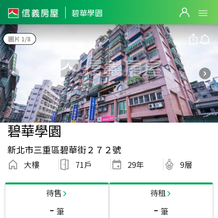
碧華學園
圖片 1/8
碧華學園
新北市三重區碧華街２７２號
大樓
71戶
29
年
9層
待售
待租
-
-
筆
筆