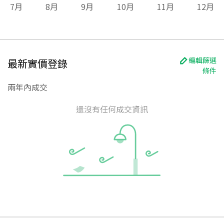
7
月
8
月
9
月
10
月
11
月
12
月
編輯篩選
最新實價登錄
條件
兩年內成交
還沒有任何成交資訊