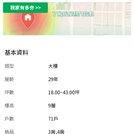
我家有多夯
>>
基本資料
類型
大樓
屋齡
29
年
坪數
18.00~43.00坪
樓高
9層
戶數
71戶
格局
3房,4房