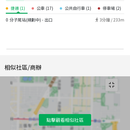
捷運
(
1
)
公車
(
17
)
公共自行車
(
1
)
停車場
(
2
)
0
分子尾站(規劃中) - 出口
3
分鐘 /
233m
相似社區/商辦
點擊觀看相似社區