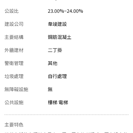
公設比
23.00%~24.00%
建設公司
韋竣建設
主要結構
鋼筋混凝土
外牆建材
二丁掛
警衛管理
其他
垃圾處理
自行處理
無障礙設施
無
公共設施
樓梯 電梯
主要特色