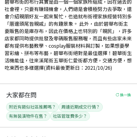
碧華布街的布行其實是由一個一個家族所組成，因在過去的
社會裡，只要有賺錢機會，人們總是會積極努力去爭取，還
會介紹親朋好友一起來幫忙，也造就布街裡家族經營特別多
「厝邊頭尾皆親戚」的有趣景象。 此外，由於碧華布街主
要販售的是庫存布，因此在價格上也特別的「親民」，許多
店家都同時提供批發及零碼販售服務喔，而且有些店家未來
都有提供布藝教學、cosplay服裝材料與訂製，如果想要學
習彩繪、拼布等布藝，碧華布街絕對是最佳選擇！碧華街生
活機能佳，往來溪尾街五華街仁愛街都方便，交通方便，想
吃東西也多樣選擇(資料最後更新日：2021/10/26)
大家都在問
換一換
附近有類似社區推薦嗎？
周邊近期成交行情？
有無裝潢物件在售？
社區管理費多少？