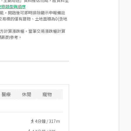
之「主要用途」資料推估而成，故資料呈
登錄類型與順序
功能，開啟後可即時排除顯示申報備註
易標的僅有建物、土地面積為0(含地
合方計算漲跌幅，當筆交易漲跌幅計算
請斟酌參考。
醫療
休閒
寵物
警消
重要設施
4
分鐘 /
317m