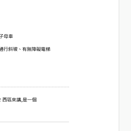
子母車
通行斜坡、有無障礙電梯
 西區來講,是一個