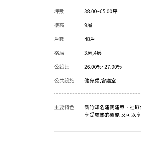
坪數
38.00~65.00坪
樓高
9層
戶數
48戶
格局
3房,4房
公設比
26.00%~27.00%
公共設施
健身房,會議室
主要特色
新竹知名建商建案，社區
享受成熟的機能 又可以享受 