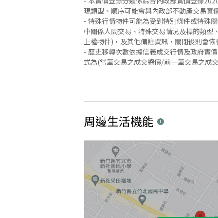
- 本實價登錄分類係綜合內政部實價登錄2
現類型、順序可能會與內政部不動產交易實
- 特殊行情物件可能為受到特別條件或特殊
中關係人間交易、特殊交易情況及標的類型、
上權物件)，及其他備註資訊，關閉後則會恢
- 歷史移轉次數依據信義成交行情及政府實
式為(當筆交易之成交總價/前一筆交易之成
周邊生活機能