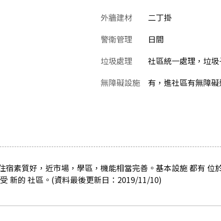
外牆建材
二丁掛
警衛管理
日間
垃圾處理
社區統一處理，垃圾
無障礙設施
有，進社區有無障礙
住宿素質好，近市場，學區，機能相當完善。基本設施 都有 位於
新的 社區。(資料最後更新日：2019/11/10)