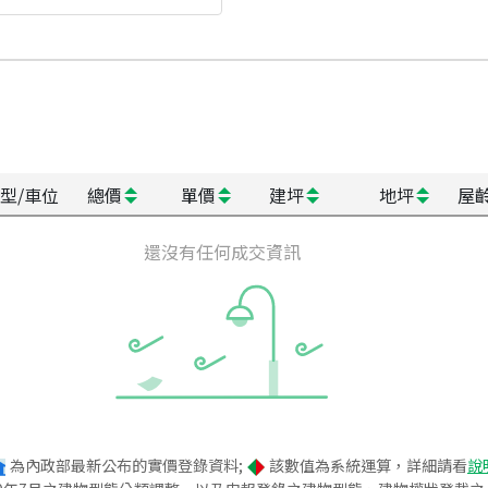
型/車位
總價
單價
建坪
地坪
屋
還沒有任何成交資訊
為內政部最新公布的實價登錄資料;
該數值為系統運算，詳細請看
說