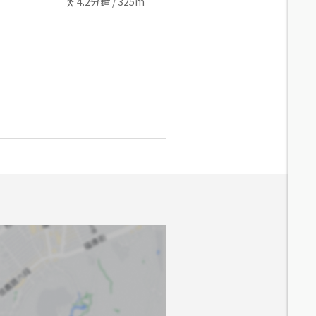
4.2
分鐘 /
325m