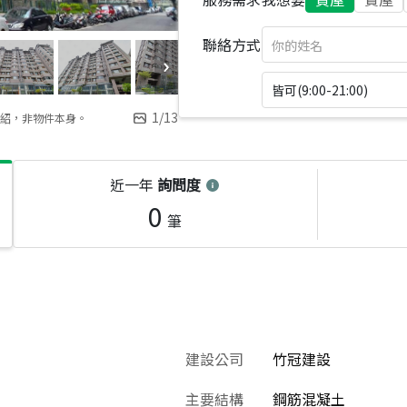
聯絡方式
皆可(9:00-21:00)
1
/
13
紹，非物件本身。
近一年
詢問度
0
筆
建設公司
竹冠建設
主要結構
鋼筋混凝土