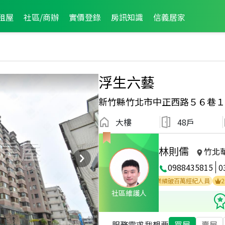
租屋
社區/商辦
實價登錄
房訊知識
信義居家
浮生六藝
新竹縣竹北市中正西路５６巷１
大樓
48戶
林則儒
竹北
0988435815
0
2024年6月業績破百萬經紀人員
2022年10月業績破百萬經紀人員
2026
社區維護人
服務需求
我想要
買屋
賣屋