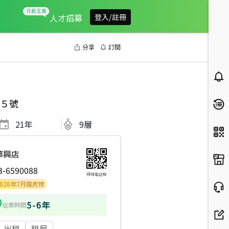
人才招募
登入/註冊
分享
訂閱
５號
21
年
9層
華興店
3-6590088
掃碼電話聊
年7月龍虎榜
5-6年
從業時間
出租
租屋