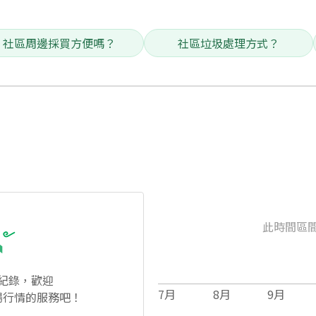
社區周邊採買方便嗎？
社區垃圾處理方式？
此時間區
紀錄，歡迎
7
月
8
月
9
月
場行情的服務吧！