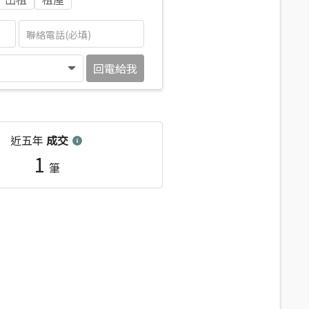
回電給我
近五年
成交
1
筆