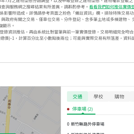
020年7月之建物型態分類調整，以及申報登錄之建物型態、建物權狀登載
價查詢服務網之搜尋結果有所差異，請斟酌參考。
看看我們如何推估實價
關係影響所造成，詳情請參考頁面之粉色「備註資訊」欄。排除特殊交易
與政府有關之交易、僅車位交易、分件登記、含多筆土地或多棟建物、 交
復顯示。
價登錄資訊推估，再由系統比對當筆與前一筆實價登錄，交易明細完全吻
交總價)-1，計算百分比至小數點後兩位；可能與實際交易有所落差，資料
交通
學校
購物
停車場
(
2
)
0
新竹縣路外停車場