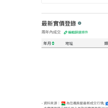
最新實價登錄
兩年內成交
編輯篩選條件
年月
地址
類
- 資料來源：
為信義房屋最新成交行情;