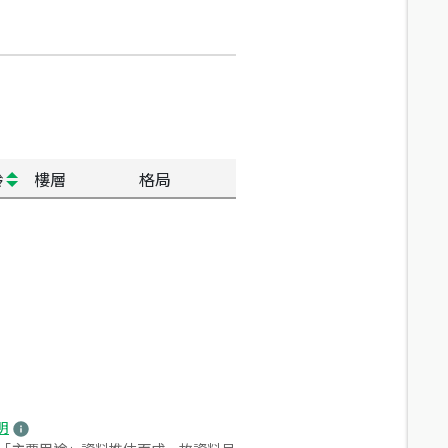
齡
樓層
格局
明