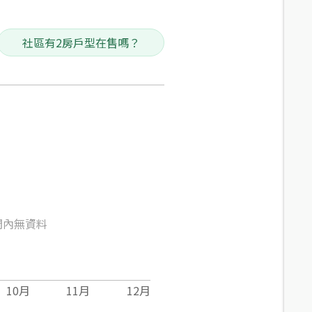
社區有2房戶型在售嗎？
間內無資料
10
月
11
月
12
月