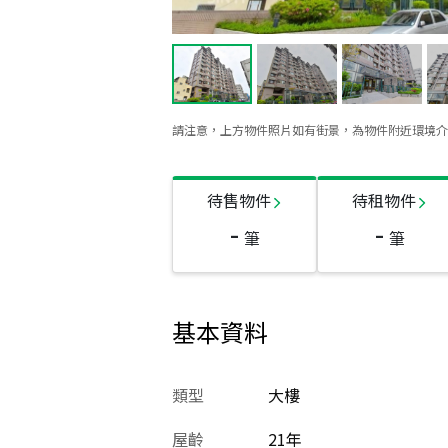
請注意，上方物件照片如有街景，為物件附近環境介
待售物件
待租物件
-
-
筆
筆
基本資料
類型
大樓
屋齡
21
年