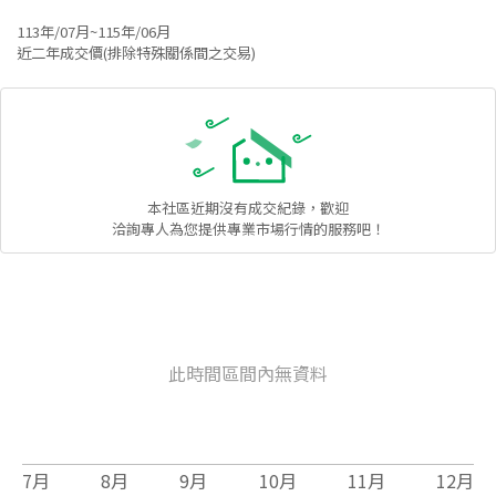
113年/07月~115年/06月
近二年成交價(排除特殊關係間之交易)
本社區
近期沒有成交紀錄，歡迎
洽詢專人為您提供專業市場行情的服務吧！
此時間區間內無資料
7
月
8
月
9
月
10
月
11
月
12
月