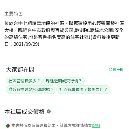
主要特色
位於台中七期精華地段的社區，聯聚建設用心經營開發社區
大樓，臨近台中市政府與百貨公司,歌劇院.夏綠地公園!安全
的高級住宅,也是客戶指名度高的住宅社區!(資料最後更新
日：2021/09/29)
大家都在問
換一換
社區管理費多少？
周邊近期成交行情？
附近有捷運站/公車站嗎？
社區有車位嗎？類型為何？
本社區
成交價格
本表數值為系統運算結果，計算方式詳情請看
說明