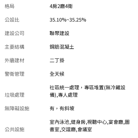
格局
4房2廳4衛
公設比
35.10%~35.25%
建設公司
聯聚建設
主要結構
鋼筋混凝土
外牆建材
二丁掛
警衛管理
全天候
社區統一處理，專區堆置(無冷藏設
垃圾處理
備),專人處理
無障礙設施
有，有斜坡
室內泳池,健身房,視聽中心,宴會廳,圖
公共設施
書室,交誼廳,會議室