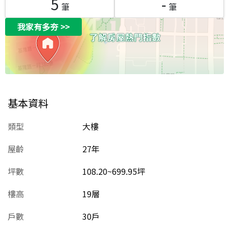
5
-
筆
筆
我家有多夯
>>
基本資料
類型
大樓
屋齡
27
年
坪數
108.20~699.95坪
樓高
19層
戶數
30戶