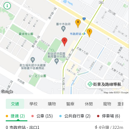
街景及路線導航
交通
學校
購物
醫療
休閒
寵物
重要
捷運
(
2
)
公車
(
15
)
公共自行車
(
2
)
停車場
(
6
)
0
市政府站 - 出口1
4
分鐘 /
322m