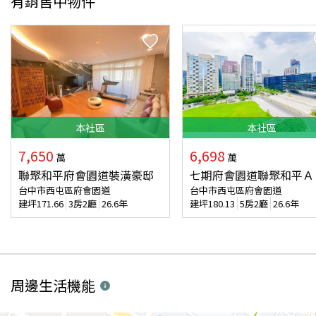
有銷售中物件
本
社區
本
社區
7,650
6,698
萬
萬
聯聚和平府會園道裝潢豪邸
七期府會園道聯聚和平Ａ
台中市西屯區府會園道
台中市西屯區府會園道
建坪
171.66
3房2廳
26.6年
建坪
180.13
5房2廳
26.6年
周邊生活機能