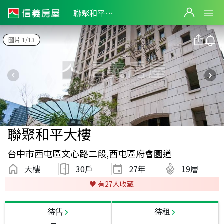
聯聚和平大樓
圖片 1/13
聯聚和平大樓
台中市西屯區文心路二段,西屯區府會園道
大樓
30戶
27
年
19層
♥️ 有
27
人收藏
待售
待租