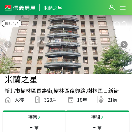
米蘭之星
圖片 1/8
米蘭之星
新北市樹林區長壽街,樹林區復興路,樹林區日新街
大樓
328戶
18
年
21層
待售
待租
-
-
筆
筆