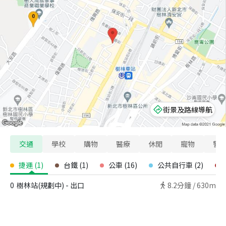
街景及路線導航
交通
學校
購物
醫療
休閒
寵物
警
捷運
(
1
)
台鐵
(
1
)
公車
(
16
)
公共自行車
(
2
)
0
樹林站(規劃中) - 出口
8.2
分鐘 /
630m