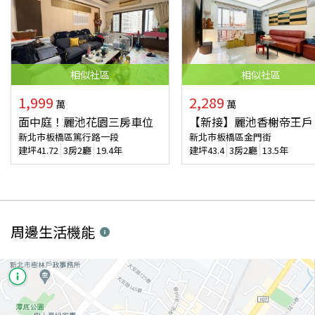
相似
社區
相似
社區
1,999
2,289
萬
萬
面中庭！麗池花園三房車位
【新接】麗池香榭帝王戶
新北市板橋區篤行路一段
新北市板橋區金門街
建坪
41.72
3房2廳
19.4年
建坪
43.4
3房2廳
13.5年
周邊生活機能