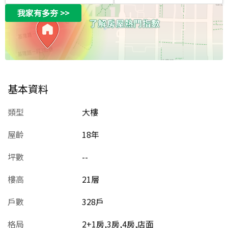
我家有多夯
>>
基本資料
類型
大樓
屋齡
18
年
坪數
--
樓高
21層
戶數
328戶
格局
2+1房,3房,4房,店面