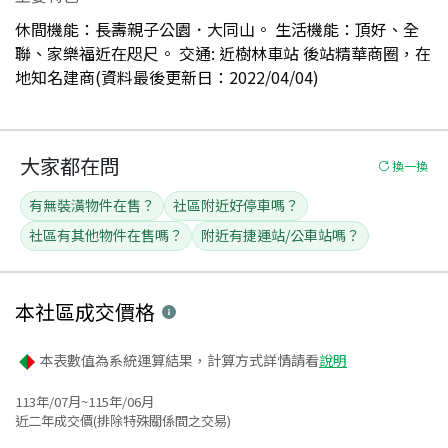
休間機能：長壽親子公園．大同山。 生活機能：頂好、全
聯、家樂福近在咫尺。 交通: 近樹林車站 後站精華商圈，在
地知名建商(資料最後更新日：2022/04/04)
大家都在問
換一換
有無裝潢物件在售？
社區附近好停車嗎？
社區有其他物件在售嗎？
附近有捷運站/公車站嗎？
本社區
成交價格
本表數值為系統運算結果，計算方式詳情請看
說明
113年/07月~115年/06月
近二年成交價(排除特殊關係間之交易)