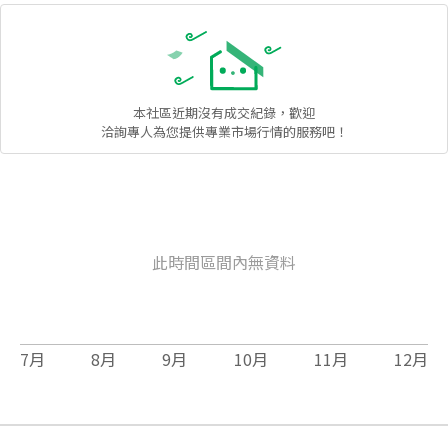
本社區
近期沒有成交紀錄，歡迎
洽詢專人為您提供專業市場行情的服務吧！
此時間區間內無資料
7
月
8
月
9
月
10
月
11
月
12
月