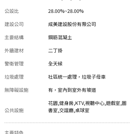
公設比
28.00%~28.00%
建設公司
成美建設股份有限公司
主要結構
鋼筋混凝土
外牆建材
二丁掛
警衛管理
全天候
垃圾處理
社區統一處理，垃圾子母車
無障礙設施
有，室內到室外有坡道
花園,健身房,KTV,視聽中心,遊戲室,圖
公共設施
書室,交誼廳,桌球室
主要特色