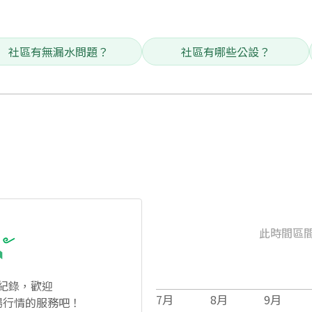
社區有無漏水問題？
社區有哪些公設？
此時間區
紀錄，歡迎
7
月
8
月
9
月
場行情的服務吧！