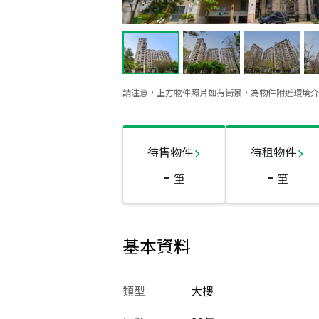
請注意，上方物件照片如有街景，為物件附近環境介
待售物件
待租物件
-
-
筆
筆
基本資料
類型
大樓