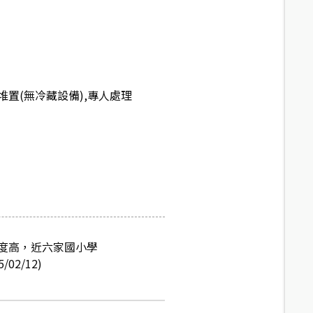
置(無冷藏設備),專人處理
度高，近六家國小學
2/12)