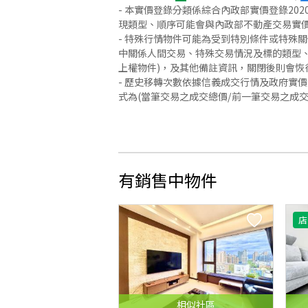
- 本實價登錄分類係綜合內政部實價登錄2
現類型、順序可能會與內政部不動產交易實
- 特殊行情物件可能為受到特別條件或特殊
中關係人間交易、特殊交易情況及標的類型、
上權物件)，及其他備註資訊，關閉後則會恢
- 歷史移轉次數依據信義成交行情及政府實
式為(當筆交易之成交總價/前一筆交易之成
有銷售中物件
店
相似
社區