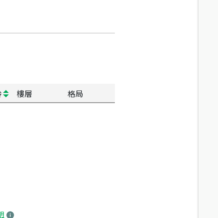
齡
樓層
格局
明