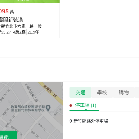
098
萬
雲間新裝潢
竹縣竹北市六家一路一段
坪
55.27
4房2廳
21.9年
交通
學校
購物
停車場
(
1
)
0
新竹縣路外停車場
機能