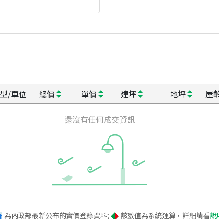
型/車位
總價
單價
建坪
地坪
屋
還沒有任何成交資訊
為內政部最新公布的實價登錄資料;
該數值為系統運算，詳細請看
說