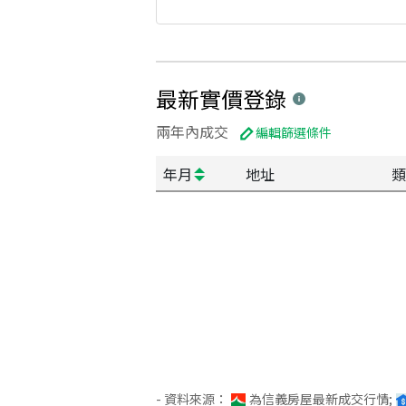
最新實價登錄
兩年內成交
編輯篩選條件
年月
地址
類
- 資料來源：
為信義房屋最新成交行情;