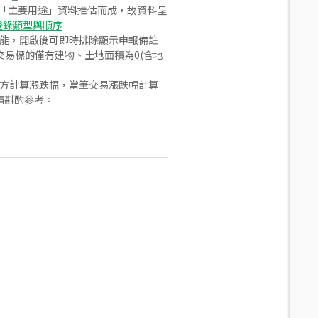
之「主要用途」資料推估而成，故資料呈
登錄類型與順序
功能，開啟後可即時排除顯示申報備註
易標的僅有建物、土地面積為0(含地
合方計算漲跌幅，當筆交易漲跌幅計算
請斟酌參考。