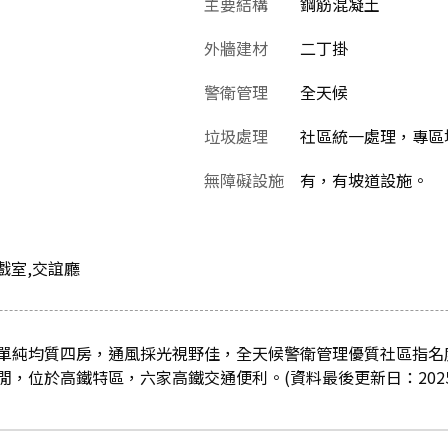
主要結構
鋼筋混凝土
外牆建材
二丁掛
警衛管理
全天候
垃圾處理
社區統一處理，專區堆
無障礙設施
有，有坡道設施。
戲室,交誼廳
單純均質四房，通風採光視野佳，全天候警衛管理優質社區指名
，位於高鐵特區，六家高鐵交通便利。(資料最後更新日：2025/0