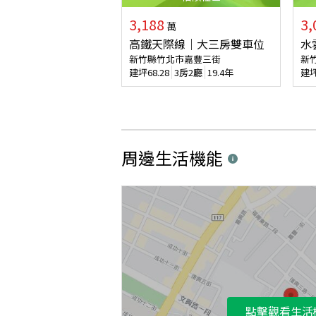
3,188
3,
萬
高鐵天際線｜大三房雙車位
水
新竹縣竹北市嘉豐三街
新
建坪
68.28
3房2廳
19.4年
建
周邊生活機能
點擊觀看生活