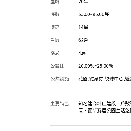
屋齡
20
年
坪數
55.00~95.00坪
樓高
14層
戶數
62戶
格局
4房
公設比
20.00%~25.00%
公共設施
花園,健身房,視聽中心,遊
主要特色
知名建商坤山建設，戶數
區，面新瓦屋公園生活悠閒