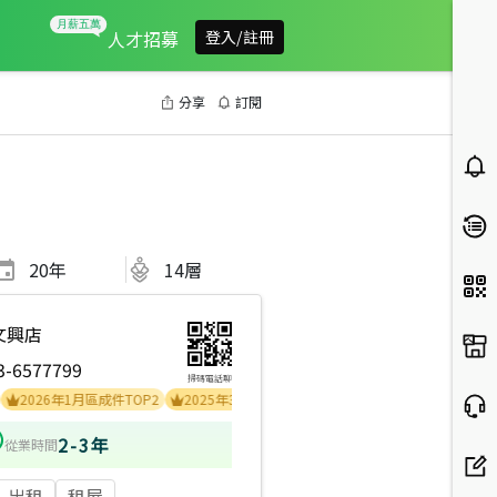
人才招募
登入/註冊
分享
訂閱
20
年
14層
文興店
3-6577799
掃碼電話聊
26年1月區成件TOP2
2025年3月區成件TOP3
2024年11月區成件TOP3
20
2-3年
從業時間
出租
租屋