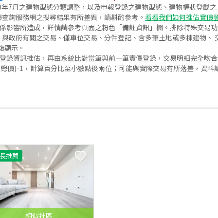
020年7月之建物型態分類調整，以及申報登錄之建物型態、建物權狀登載
價查詢服務網之搜尋結果有所差異，請斟酌參考。
看看我們如何推估實價
關係影響所造成，詳情請參考頁面之粉色「備註資訊」欄。排除特殊交易
與政府有關之交易、僅車位交易、分件登記、含多筆土地或多棟建物、 交
復顯示。
價登錄資訊推估，再由系統比對當筆與前一筆實價登錄，交易明細完全吻
交總價)-1，計算百分比至小數點後兩位；可能與實際交易有所落差，資料
長推薦
相似
社區