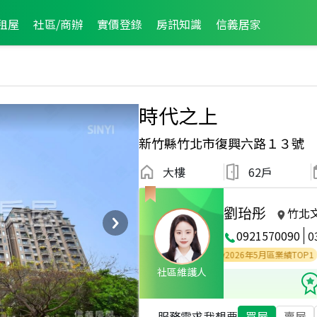
租屋
社區/商辦
實價登錄
房訊知識
信義居家
時代之上
新竹縣竹北市復興六路１３號
大樓
62戶
劉珆彤
竹北
0921570090
0
2026年5月區業績TOP1
20
社區維護人
服務需求
我想要
買屋
賣屋