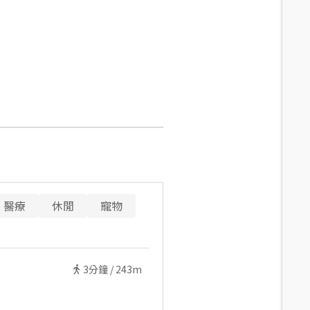
醫療
休閒
寵物
3
分鐘 /
243m