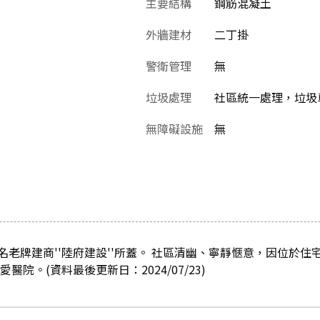
主要結構
鋼筋混凝土
外牆建材
二丁掛
警衛管理
無
垃圾處理
社區統一處理，垃圾
無障礙設施
無
老牌建商''陸府建設''所蓋。 社區清幽、寧靜愜意，因位於住
醫院。(資料最後更新日：2024/07/23)