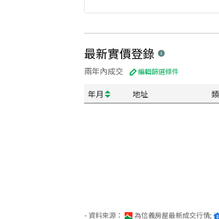
最新實價登錄
兩年內成交
編輯篩選條件
年月
地址
類
- 資料來源：
為信義房屋最新成交行情;