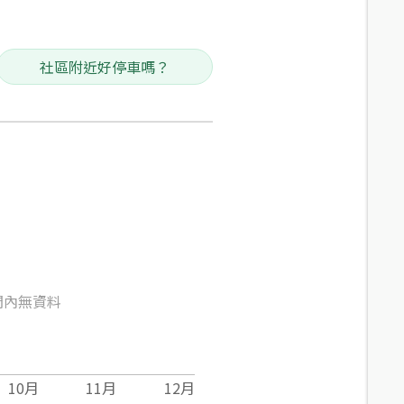
社區附近好停車嗎？
間內無資料
10
月
11
月
12
月