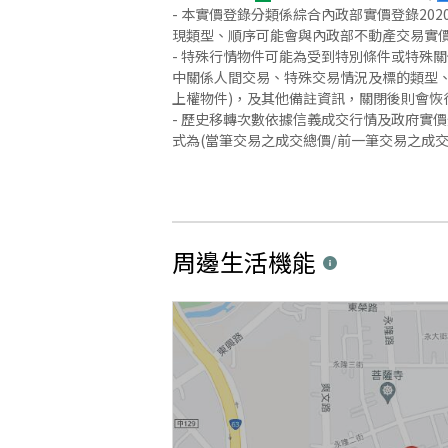
- 本實價登錄分類係綜合內政部實價登錄2
現類型、順序可能會與內政部不動產交易實
- 特殊行情物件可能為受到特別條件或特殊
中關係人間交易、特殊交易情況及標的類型、
上權物件)，及其他備註資訊，關閉後則會恢
- 歷史移轉次數依據信義成交行情及政府實
式為(當筆交易之成交總價/前一筆交易之成
周邊生活機能