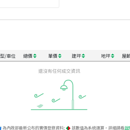
型/車位
總價
單價
建坪
地坪
屋
還沒有任何成交資訊
為內政部最新公布的實價登錄資料;
該數值為系統運算，詳細請看
說