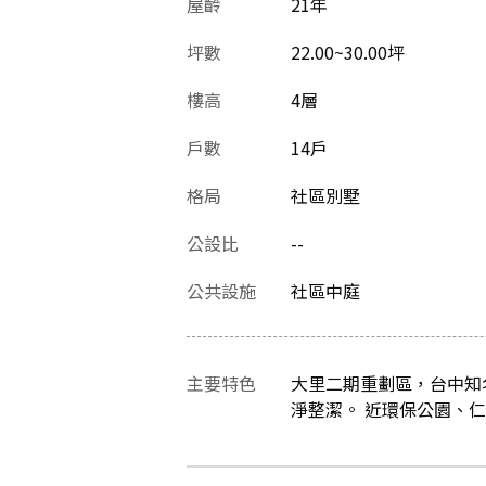
屋齡
21
年
坪數
22.00~30.00坪
樓高
4層
戶數
14戶
格局
社區別墅
公設比
--
公共設施
社區中庭
主要特色
大里二期重劃區，台中知名
淨整潔。 近環保公園、仁愛