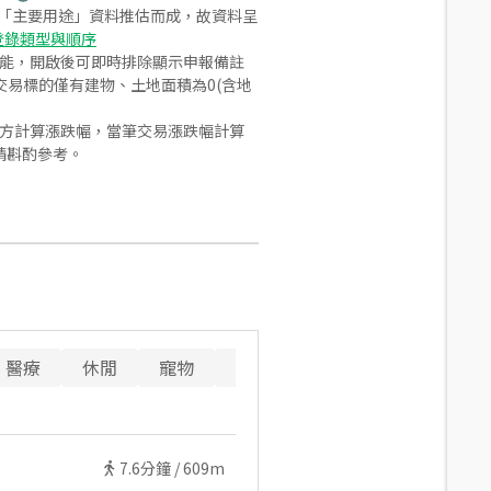
之「主要用途」資料推估而成，故資料呈
登錄類型與順序
功能，開啟後可即時排除顯示申報備註
易標的僅有建物、土地面積為0(含地
合方計算漲跌幅，當筆交易漲跌幅計算
請斟酌參考。
醫療
休閒
寵物
警消
重要設施
7.6
分鐘 /
609m