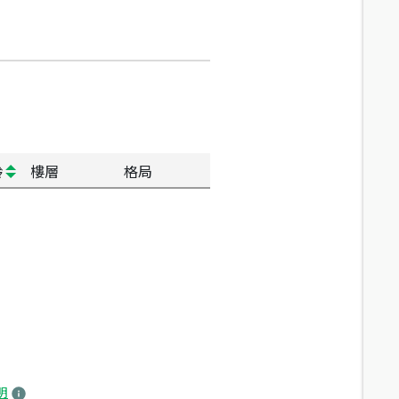
齡
樓層
格局
明