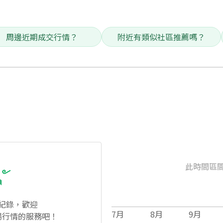
周邊近期成交行情？
附近有類似社區推薦嗎？
此時間區
紀錄，歡迎
7
月
8
月
9
月
場行情的服務吧！