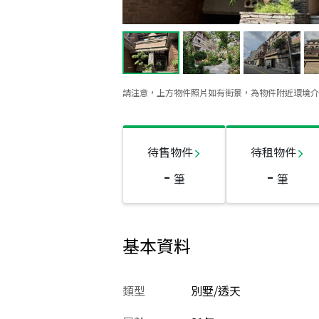
請注意，上方物件照片如有街景，為物件附近環境介
待售物件
待租物件
-
-
筆
筆
基本資料
類型
別墅/透天