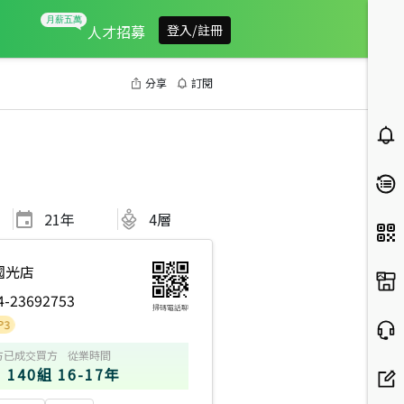
人才招募
登入/註冊
分享
訂閱
21
年
4層
國光店
4-23692753
掃碼電話聊
方
已成交買方
從業時間
140組
16-17年