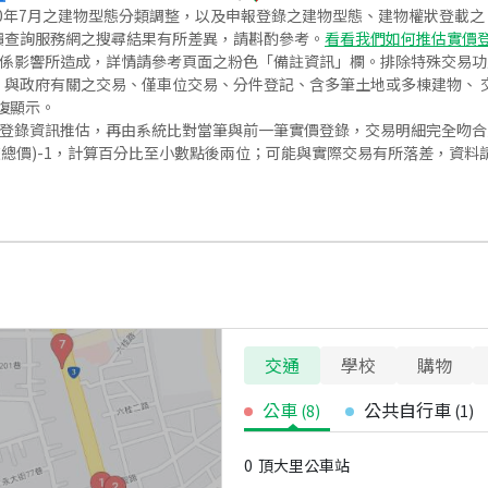
020年7月之建物型態分類調整，以及申報登錄之建物型態、建物權狀登載
價查詢服務網之搜尋結果有所差異，請斟酌參考。
看看我們如何推估實價
關係影響所造成，詳情請參考頁面之粉色「備註資訊」欄。排除特殊交易
與政府有關之交易、僅車位交易、分件登記、含多筆土地或多棟建物、 交
復顯示。
價登錄資訊推估，再由系統比對當筆與前一筆實價登錄，交易明細完全吻
交總價)-1，計算百分比至小數點後兩位；可能與實際交易有所落差，資料
交通
學校
購物
公車
公共自行車
(
8
)
(
1
)
0
頂大里公車站