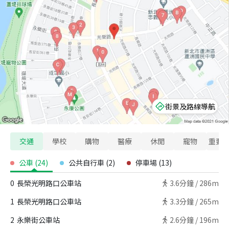
街景及路線導航
交通
學校
購物
醫療
休閒
寵物
重要
公車
(
24
)
公共自行車
(
2
)
停車場
(
13
)
0
長榮光明路口公車站
3.6
分鐘 /
286m
1
長榮光明路口公車站
3.3
分鐘 /
265m
2
永樂街公車站
2.6
分鐘 /
196m