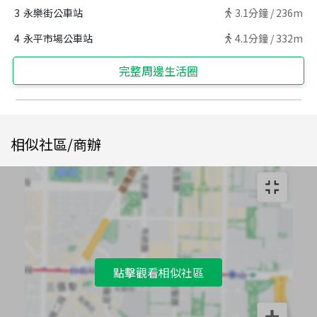
3
永樂街公車站
3.1
分鐘 /
236m
4
永平市場公車站
4.1
分鐘 /
332m
完整周邊生活圈
相似社區/商辦
點擊觀看相似社區