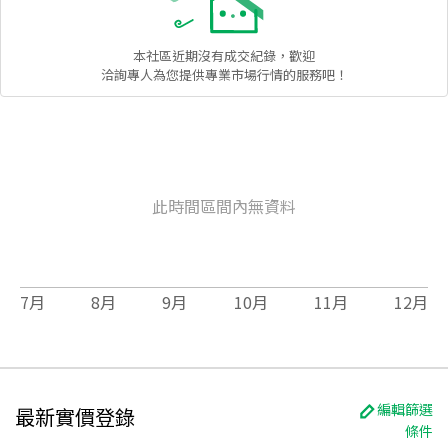
本社區
近期沒有成交紀錄，歡迎
洽詢專人為您提供專業市場行情的服務吧！
此時間區間內無資料
7
月
8
月
9
月
10
月
11
月
12
月
編輯篩選
最新實價登錄
條件