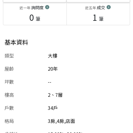
詢問度
成交
近一年
近五年
0
1
筆
筆
基本資料
類型
大樓
屋齡
20
年
坪數
--
樓高
2、7層
戶數
34戶
格局
3房,4房,店面