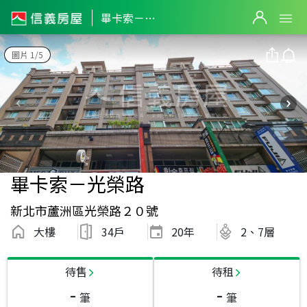
畢卡索－光榮路
圖片 1/5
畢卡索－光榮路
新北市蘆洲區光榮路２０號
大樓
34戶
20
年
2、7層
待售
待租
-
-
筆
筆