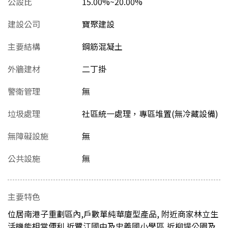
公設比
15.00%~20.00%
建設公司
寶聚建設
主要結構
鋼筋混凝土
外牆建材
二丁掛
警衛管理
無
垃圾處理
社區統一處理，專區堆置(無冷藏設備)
無障礙設施
無
公共設施
無
主要特色
位居南港子重劃區內,戶數單純華廈型產品, 附近商家林立生
活機能相當便利 近鷺江國中及忠義國小學區,近柳堤公園及