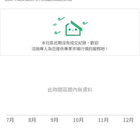
本社區
近期沒有成交紀錄，歡迎
洽詢專人為您提供專業市場行情的服務吧！
此時間區間內無資料
7
月
8
月
9
月
10
月
11
月
12
月