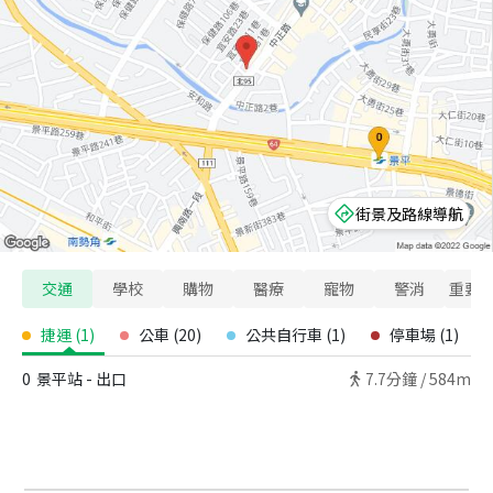
街景及路線導航
交通
學校
購物
醫療
寵物
警消
重要
捷運
(
1
)
公車
(
20
)
公共自行車
(
1
)
停車場
(
1
)
0
景平站 - 出口
7.7
分鐘 /
584m