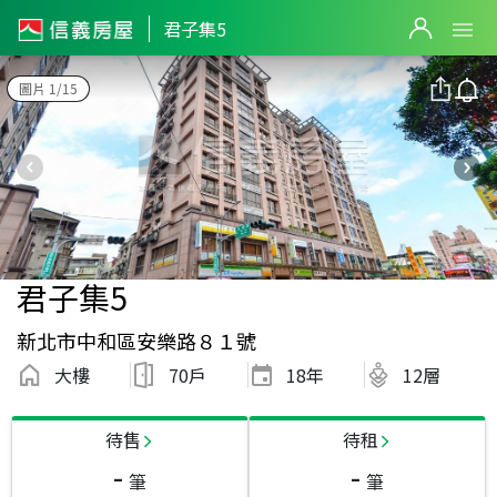
君子集5
圖片 1/15
君子集5
新北市中和區安樂路８１號
大樓
70戶
18
年
12層
待售
待租
-
-
筆
筆