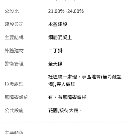
公設比
21.00%~24.00%
建設公司
永盈建設
主要結構
鋼筋混凝土
外牆建材
二丁掛
警衛管理
全天候
社區統一處理，專區堆置(無冷藏設
垃圾處理
備),專人處理
無障礙設施
有，有無障礙電梯
公共設施
花園,接待大廳、
主要特色