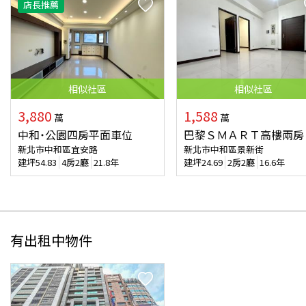
店長推薦
相似
社區
相似
社區
3,880
1,588
萬
萬
中和˙公園四房平面車位
巴黎ＳＭＡＲＴ高樓兩房
新北市中和區宜安路
新北市中和區景新街
建坪
54.83
4房2廳
21.8年
建坪
24.69
2房2廳
16.6年
有出租中物件