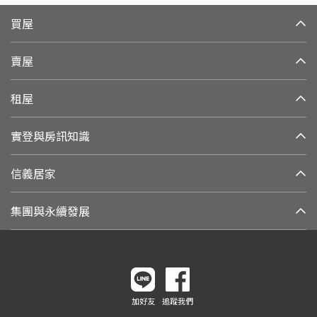
買屋
賣屋
租屋
實登與房訊知識
信義居家
集團與永續發展
加好友
追蹤我們