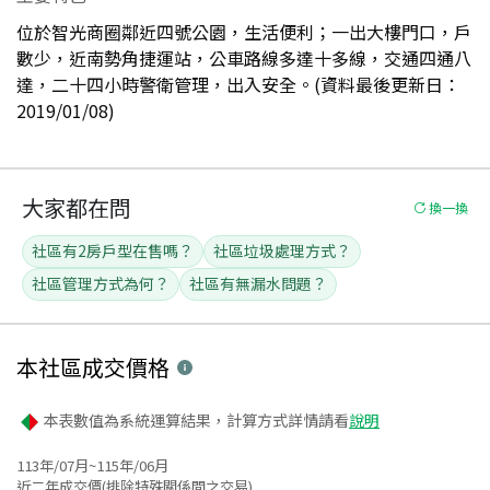
位於智光商圈鄰近四號公園，生活便利；一出大樓門口，戶
數少，近南勢角捷運站，公車路線多達十多線，交通四通八
達，二十四小時警衛管理，出入安全。(資料最後更新日：
2019/01/08)
大家都在問
換一換
社區有2房戶型在售嗎？
社區垃圾處理方式？
社區管理方式為何？
社區有無漏水問題？
本社區
成交價格
本表數值為系統運算結果，計算方式詳情請看
說明
113年/07月~115年/06月
近二年成交價(排除特殊關係間之交易)