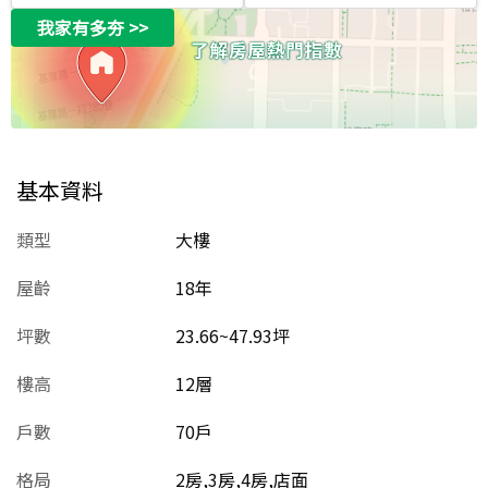
我家有多夯
>>
基本資料
類型
大樓
屋齡
18
年
坪數
23.66~47.93坪
樓高
12層
戶數
70戶
格局
2房,3房,4房,店面