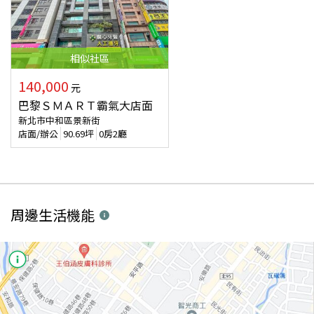
相似
社區
140,000
元
巴黎ＳＭＡＲＴ霸氣大店面
新北市中和區景新街
店面/辦公
90.69
坪
0房2廳
周邊生活機能