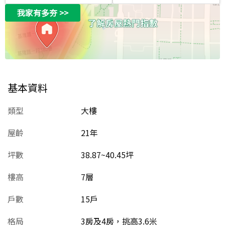
我家有多夯
>>
基本資料
類型
大樓
屋齡
21
年
坪數
38.87~40.45坪
樓高
7層
戶數
15戶
格局
3房及4房，挑高3.6米