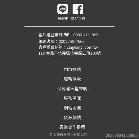
加好友
追蹤我們
客戶權益專線
：
0800-211-922
網路客服：
(02)2755-7666
客戶權益信箱：
cs@sinyi.com.tw
110 台北市信義區信義路五段100號
門市據點
服務條款
保障隱私權聲明
服務保障
網站地圖
資源網站
異業合作提案
©
信義房屋股份有限公司
20260804.b53805