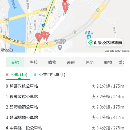
街景及路線導航
交通
學校
購物
醫療
休閒
寵物
重要
公車
(
15
)
公共自行車
(
1
)
0
舊郵政館公車站
2.1
分鐘 /
175m
1
舊郵政館公車站
3.2
分鐘 /
244m
2
碧潭橋頭公車站
2.3
分鐘 /
175m
3
碧潭橋頭公車站
6.1
分鐘 /
417m
4
中興路一段公車站
3.4
分鐘 /
275m