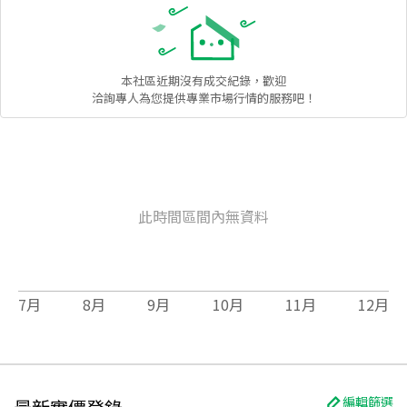
本社區
近期沒有成交紀錄，歡迎
洽詢專人為您提供專業市場行情的服務吧！
此時間區間內無資料
7
月
8
月
9
月
10
月
11
月
12
月
編輯篩選