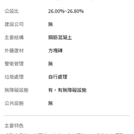
公設比
26.00%~26.80%
建設公司
無
主要結構
鋼筋混凝土
外牆建材
方塊磚
警衛管理
無
垃圾處理
自行處理
無障礙設施
有，有無障礙設施
公共設施
無
主要特色