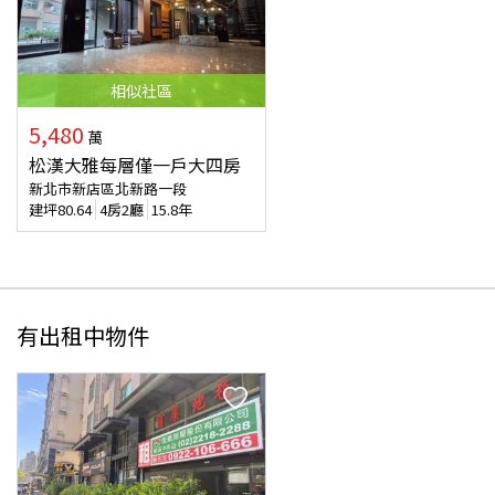
相似
社區
5,480
萬
松漢大雅每層僅一戶大四房
新北市新店區北新路一段
建坪
80.64
4房2廳
15.8年
有出租中物件