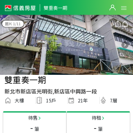
雙重奏一期
圖片 1/11
雙重奏一期
新北市新店區光明街,新店區中興路一段
大樓
15戶
21
年
7層
待售
待租
-
-
筆
筆