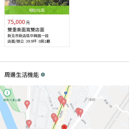
相似
社區
75,000
元
雙重奏面寬雙店面
新北市新店區中興路一段
店面/辦公
39.9
坪
0房1廳
周邊生活機能