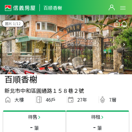
百順香榭
圖片 1/12
百順香榭
新北市中和區圓通路１５８巷２號
大樓
46戶
27
年
7層
待售
待租
-
-
筆
筆