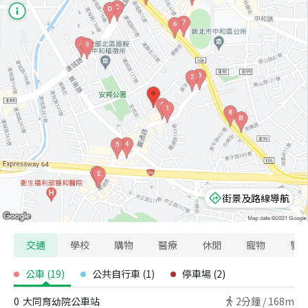
街景及路線導航
交通
學校
購物
醫療
休閒
寵物
警
公車
(
19
)
公共自行車
(
1
)
停車場
(
2
)
0
大同育幼院公車站
2
分鐘 /
168m