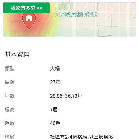
我家有多夯
>>
基本資料
類型
大樓
屋齡
27
年
坪數
28.86~36.73坪
樓高
7層
戶數
46戶
格局
社區有2-4房格局,以三房居多