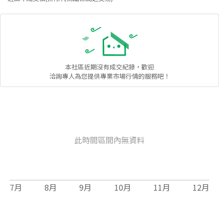
本社區
近期沒有成交紀錄，歡迎
洽詢專人為您提供專業市場行情的服務吧！
此時間區間內無資料
7
月
8
月
9
月
10
月
11
月
12
月