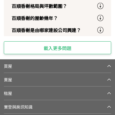
百順香榭格局與坪數範圍？
百順香榭的屋齡幾年？
百順香榭是由哪家建設公司興建？
載入更多問題
買屋
賣屋
租屋
實登與房訊知識