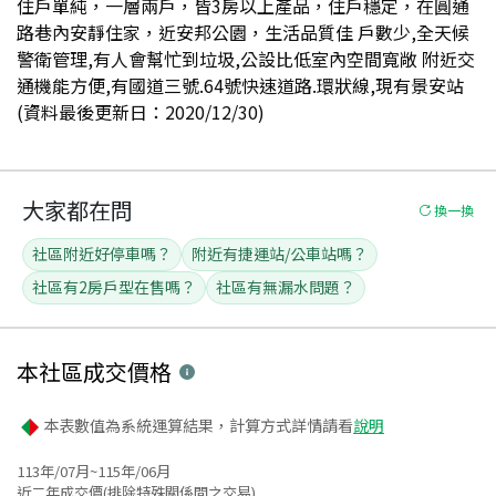
住戶單純，一層兩戶，皆3房以上產品，住戶穩定，在圓通
路巷內安靜住家，近安邦公園，生活品質佳 戶數少,全天候
警衛管理,有人會幫忙到垃圾,公設比低室內空間寬敞 附近交
通機能方便,有國道三號.64號快速道路.環狀線,現有景安站
(資料最後更新日：2020/12/30)
大家都在問
換一換
社區附近好停車嗎？
附近有捷運站/公車站嗎？
社區有2房戶型在售嗎？
社區有無漏水問題？
本社區
成交價格
本表數值為系統運算結果，計算方式詳情請看
說明
113年/07月~115年/06月
近二年成交價(排除特殊關係間之交易)