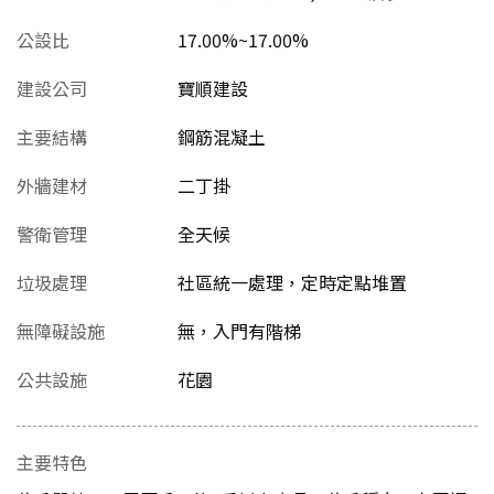
公設比
17.00%~17.00%
建設公司
寶順建設
主要結構
鋼筋混凝土
外牆建材
二丁掛
警衛管理
全天候
垃圾處理
社區統一處理，定時定點堆置
無障礙設施
無，入門有階梯
公共設施
花園
主要特色