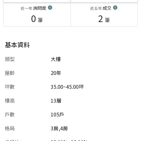
詢問度
成交
近一年
近五年
0
2
筆
筆
基本資料
類型
大樓
屋齡
20
年
坪數
35.00~45.00坪
樓高
13層
戶數
105戶
格局
3房,4房