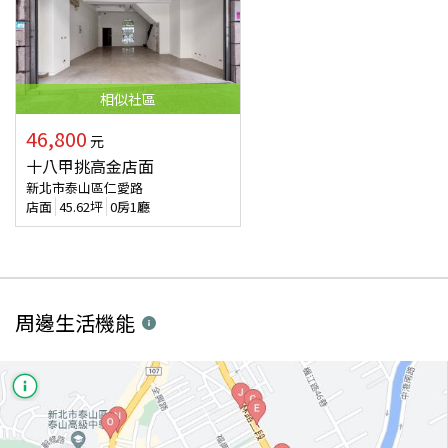
相似
社區
46,800
元
十八甲挑高金店面
新北市泰山區仁愛路
店面
45.62
坪
0房1廳
周邊生活機能