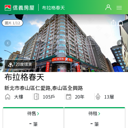
布拉格春天
圖片 1/12
720度環景
布拉格春天
新北市泰山區仁愛路,泰山區全興路
大樓
105戶
20
年
13層
待售
待租
-
-
筆
筆