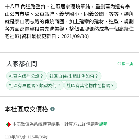
十八甲 內道路整齊、社區居家環境單純，重劃區內還有泰
山公有市場、公車站牌、義學國小、同義公園…等等，轉角
就是泰山明志路的傳統商圈，加上建案的建材、造型、規劃
各方面都還算相當先進美觀，整個區塊儼然成為一個高級住
宅社區(資料最後更新日：2021/09/30)
大家都在問
換一換
社區有哪些公設？
社區自住/出租比例如何？
社區有車位嗎？類型為何？
社區有其他物件在售嗎？
本社區
成交價格
本表數值為系統運算結果，計算方式詳情請看
說明
113年/07月~115年/06月