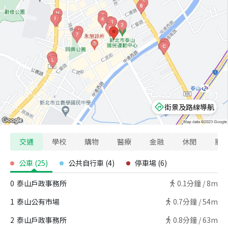
街景及路線導航
交通
學校
購物
醫療
金融
休閒
寵
公車
(
25
)
公共自行車
(
4
)
停車場
(
6
)
0
泰山戶政事務所
0.1
分鐘 /
8m
1
泰山公有市場
0.7
分鐘 /
54m
2
泰山戶政事務所
0.8
分鐘 /
63m