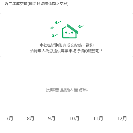
近二年成交價(排除特殊關係間之交易)
本社區
近期沒有成交紀錄，歡迎
洽詢專人為您提供專業市場行情的服務吧！
此時間區間內無資料
7
月
8
月
9
月
10
月
11
月
12
月