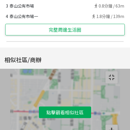
3
泰山公有市場
0.8
分鐘 /
63m
4
泰山公有市場一
1.8
分鐘 /
139m
完整周邊生活圈
相似社區/商辦
點擊觀看相似社區