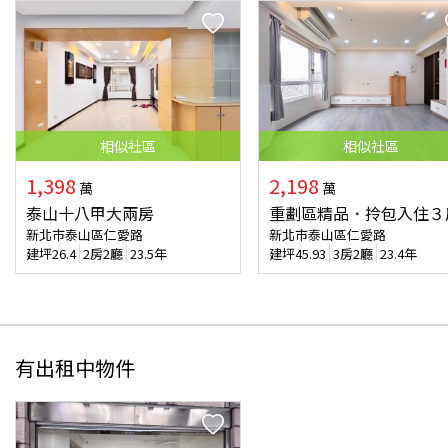
相似
社區
相似
社區
1,398
2,198
萬
萬
泰山十八甲大兩房
重劃區精品．拎包入住３
新北市泰山區仁愛路
新北市泰山區仁愛路
建坪
26.4
2房2廳
23.5年
建坪
45.93
3房2廳
23.4年
有出租中物件