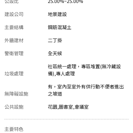
公設比
25.00%~25.00%
建設公司
地景建設
主要結構
鋼筋混凝土
外牆建材
二丁掛
警衛管理
全天候
社區統一處理，專區堆置(無冷藏設
垃圾處理
備),專人處理
有，室內至室外有供行動不便者進出
無障礙設施
之坡道
公共設施
花園,圖書室,會議室
主要特色