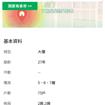
我家有多夯
>>
基本資料
類型
大樓
屋齡
27
年
坪數
--
樓高
5、6、7層
戶數
75戶
格局
2房,3房