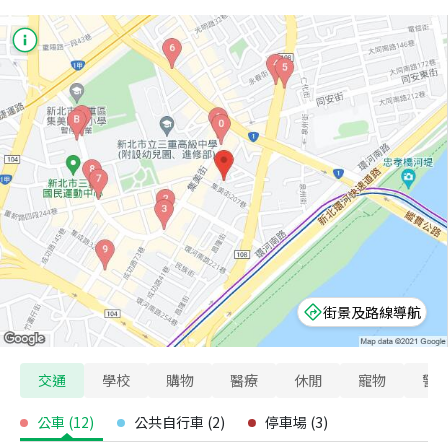
街景及路線導航
交通
學校
購物
醫療
休閒
寵物
警
公車
(
12
)
公共自行車
(
2
)
停車場
(
3
)