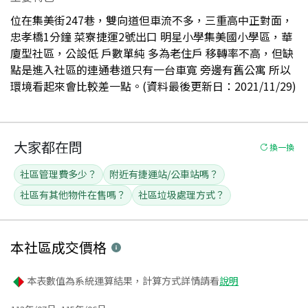
位在集美街247巷，雙向道但車流不多，三重高中正對面，
忠孝橋1分鐘 菜寮捷運2號出口 明星小學集美國小學區，華
廈型社區，公設低 戶數單純 多為老住戶 移轉率不高，但缺
點是進入社區的連通巷道只有一台車寬 旁邊有舊公寓 所以
環境看起來會比較差一點。(資料最後更新日：2021/11/29)
大家都在問
換一換
社區管理費多少？
附近有捷運站/公車站嗎？
社區有其他物件在售嗎？
社區垃圾處理方式？
本社區
成交價格
本表數值為系統運算結果，計算方式詳情請看
說明