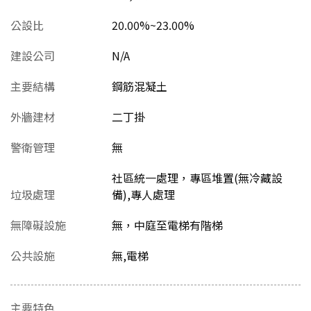
公設比
20.00%~23.00%
建設公司
N/A
主要結構
鋼筋混凝土
外牆建材
二丁掛
警衛管理
無
社區統一處理，專區堆置(無冷藏設
垃圾處理
備),專人處理
無障礙設施
無，中庭至電梯有階梯
公共設施
無,電梯
主要特色