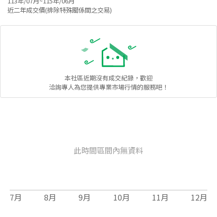
113年/07月~115年/06月
近二年成交價(排除特殊關係間之交易)
本社區
近期沒有成交紀錄，歡迎
洽詢專人為您提供專業市場行情的服務吧！
此時間區間內無資料
7
月
8
月
9
月
10
月
11
月
12
月