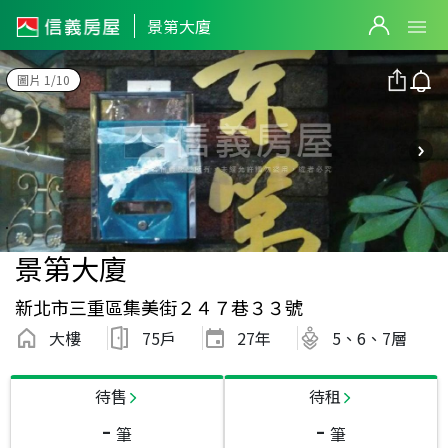
景第大廈
圖片 1/10
景第大廈
新北市三重區集美街２４７巷３３號
大樓
75戶
27
年
5、6、7層
待售
待租
-
-
筆
筆