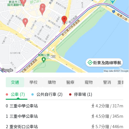
街景及路線導航
交通
學校
購物
醫療
寵物
警消
重要
公車
(
7
)
公共自行車
(
2
)
停車場
(
1
)
0
三重中學公車站
4.2
分鐘 /
317m
1
三重中學公車站
4.5
分鐘 /
345m
2
重安街口公車站
5.7
分鐘 /
446m