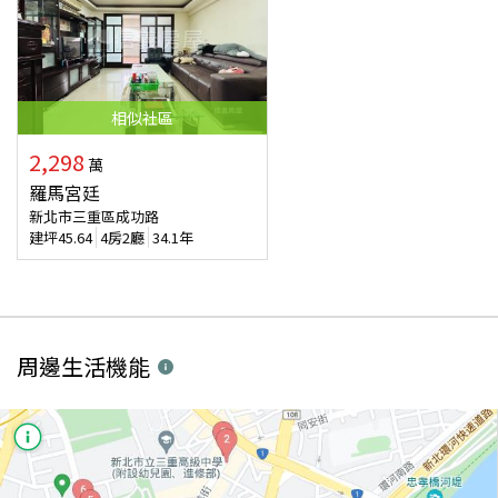
相似
社區
2,298
萬
羅馬宮廷
新北市三重區成功路
建坪
45.64
4房2廳
34.1年
周邊生活機能