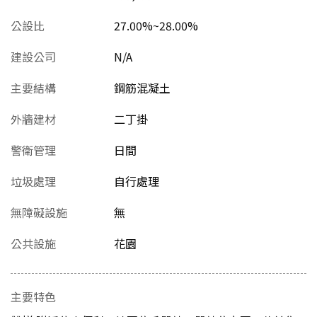
公設比
27.00%~28.00%
建設公司
N/A
主要結構
鋼筋混凝土
外牆建材
二丁掛
警衛管理
日間
垃圾處理
自行處理
無障礙設施
無
公共設施
花園
主要特色