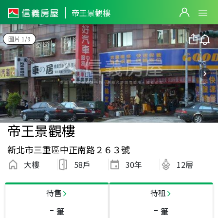
帝王景觀樓
圖片 1/9
帝王景觀樓
新北市三重區中正南路２６３號
大樓
58戶
30
年
12層
待售
待租
-
-
筆
筆