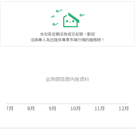
本社區
近期沒有成交紀錄，歡迎
洽詢專人為您提供專業市場行情的服務吧！
此時間區間內無資料
7
月
8
月
9
月
10
月
11
月
12
月