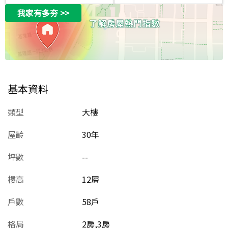
我家有多夯
>>
基本資料
類型
大樓
屋齡
30
年
坪數
--
樓高
12層
戶數
58戶
格局
2房,3房