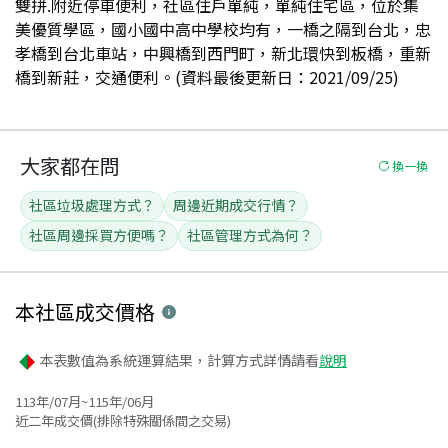
雙拼.附近停車便利，社區住戶單純，單純住宅區，位於集
美優質學區，國小國中高中學校均有，一橋之隔到台北，忠
孝橋到台北車站，中興橋到西門町，新北環快到板橋，重新
橋到新莊，交通便利。(資料最後更新日：2021/09/25)
大家都在問
換一換
社區垃圾處理方式？
周邊近期成交行情？
社區周邊採買方便嗎？
社區管理方式為何？
本社區
成交價格
本表數值為系統運算結果，計算方式詳情請看
說明
113年/07月~115年/06月
近二年成交價(排除特殊關係間之交易)