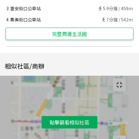
3
重安街口公車站
5.9
分鐘 /
459m
4
集美街口公車站
7
分鐘 /
542m
完整周邊生活圈
相似社區/商辦
點擊觀看相似社區