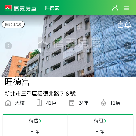
旺德富
圖片 1/10
旺德富
新北市三重區福德北路７６號
大樓
41戶
24
年
11層
待售
待租
-
-
筆
筆