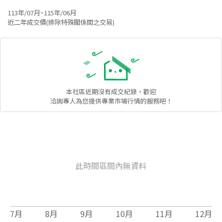
113年/07月~115年/06月
近二年成交價(排除特殊關係間之交易)
本社區
近期沒有成交紀錄，歡迎
洽詢專人為您提供專業市場行情的服務吧！
此時間區間內無資料
7
月
8
月
9
月
10
月
11
月
12
月