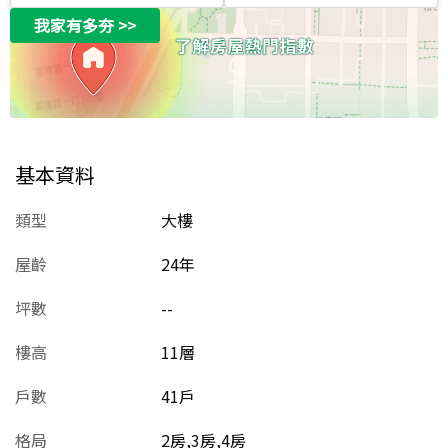
我家有多夯
>>
基本資料
類型
大樓
屋齡
24
年
坪數
--
樓高
11層
戶數
41戶
格局
2房,3房,4房