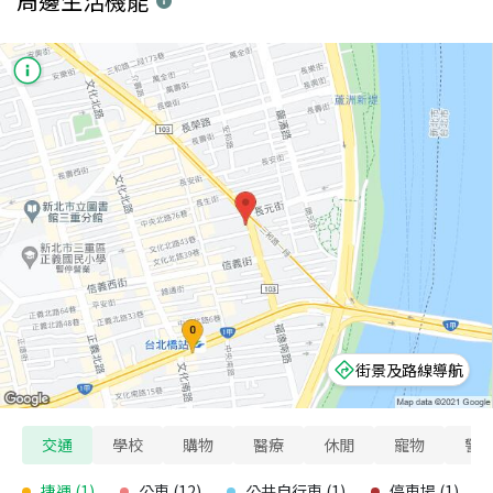
周邊生活機能
街景及路線導航
交通
學校
購物
醫療
休閒
寵物
警
捷運
(
1
)
公車
(
12
)
公共自行車
(
1
)
停車場
(
1
)