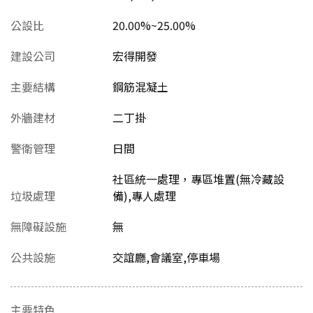
公設比
20.00%~25.00%
建設公司
宏得開發
主要結構
鋼筋混凝土
外牆建材
二丁掛
警衛管理
日間
社區統一處理，專區堆置(無冷藏設
垃圾處理
備),專人處理
無障礙設施
無
公共設施
交誼廳,會議室,停車場
主要特色