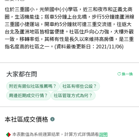
位於三重國小，光榮國中(小)學區，近三和夜市和正義北商
圈，生活機能佳；搭車5分鐘上台北橋，步行5分鐘達蘆洲線
三重國小捷運站，開車約5分鐘就可達三重交流道，往返大
台北及蘆洲地區皆相當便捷。社區住戶向心力強，大樓外觀
一致，移轉率低，其稀有性是長久以來維持高房價，是三重
指名度高的社區之一。(資料最後更新日：2021/11/06)
大家都在問
換一換
附近有類似社區推薦嗎？
社區有哪些公設？
周邊近期成交行情？
社區管理方式為何？
本社區
成交價格
本表數值為系統運算結果，計算方式詳情請看
說明