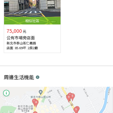
相似
社區
75,000
元
公有市場旁店面
新北市泰山區仁義路
店面
85.69
坪
2房2廳
周邊生活機能