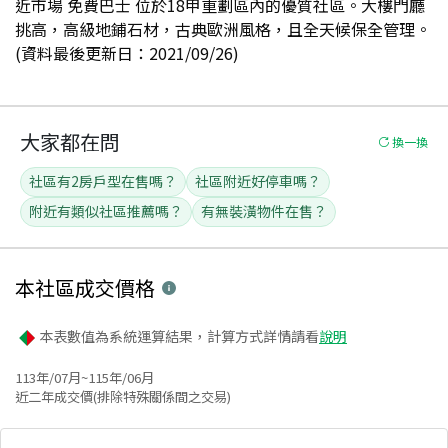
近市場 免費巴士 位於18甲重劃區內的優質社區。大樓門廳
挑高，高級地鋪石材，古典歐洲風格，且全天候保全管理。
(資料最後更新日：2021/09/26)
大家都在問
換一換
社區有2房戶型在售嗎？
社區附近好停車嗎？
附近有類似社區推薦嗎？
有無裝潢物件在售？
本社區
成交價格
本表數值為系統運算結果，計算方式詳情請看
說明
113年/07月~115年/06月
近二年成交價(排除特殊關係間之交易)