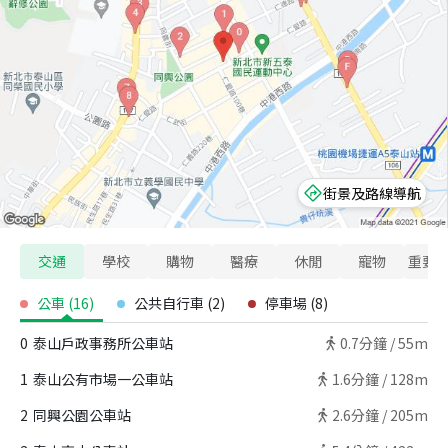
街景及路線導航
交通
學校
購物
醫療
休閒
寵物
重要
公車
(
16
)
公共自行車
(
2
)
停車場
(
8
)
0
泰山戶政事務所公車站
0.7
分鐘 /
55m
1
泰山公有市場一公車站
1.6
分鐘 /
128m
2
同興公園公車站
2.6
分鐘 /
205m