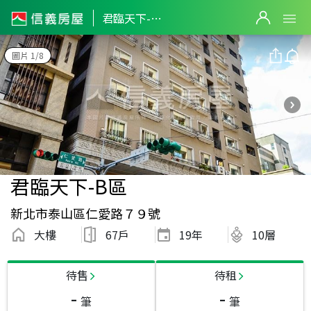
君臨天下-B區
圖片 1/8
君臨天下-B區
新北市泰山區仁愛路７９號
大樓
67戶
19
年
10層
待售
待租
-
-
筆
筆