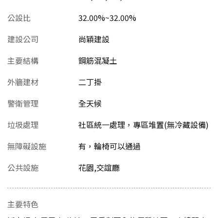
公設比
32.00%~32.00%
建設公司
尚穎建設
主要結構
鋼筋混凝土
外牆建材
二丁掛
警衛管理
全天候
垃圾處理
社區統一處理，專區堆置(無冷藏設備)
無障礙設施
有，輪椅可以通過
公共設施
花園,交誼廳
主要特色