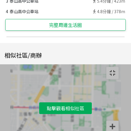
3
泰山高中公車站
5.4
分鐘 /
423m
4
泰山高中公車站
4.8
分鐘 /
378m
完整周邊生活圈
相似社區/商辦
點擊觀看相似社區