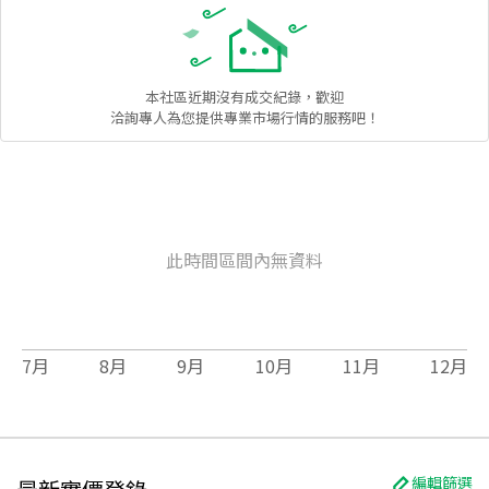
本社區
近期沒有成交紀錄，歡迎
洽詢專人為您提供專業市場行情的服務吧！
此時間區間內無資料
7
月
8
月
9
月
10
月
11
月
12
月
編輯篩選