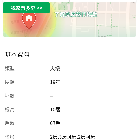
我家有多夯
>>
基本資料
類型
大樓
屋齡
19
年
坪數
--
樓高
10層
戶數
67戶
格局
2房,3房,4房,2房-4房