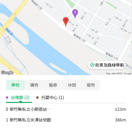
街景及路線導航
學校
購物
醫療
休閒
寵物
幼稚園
(
2
)
托嬰中心
(
1
)
0
新竹縣私立小歌德幼兒園
123m
1
新竹縣私立米澤幼兒園
386m