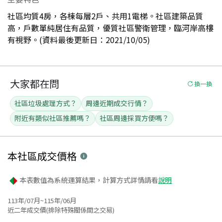
社區均質4房，各棟每層2戶、共用1電梯。社區建築品質
高，戶數單純居住有品質，優質社區警衛管理，臨河岸高樓
有視野。(資料最後更新日：2021/10/05)
大家都在問
換一換
社區垃圾處理方式？
周邊近期成交行情？
附近有類似社區推薦嗎？
社區周邊採買方便嗎？
本社區
成交價格
本表數值為系統運算結果，計算方式詳情請看
說明
113年/07月~115年/06月
近二年成交價(排除特殊關係間之交易)