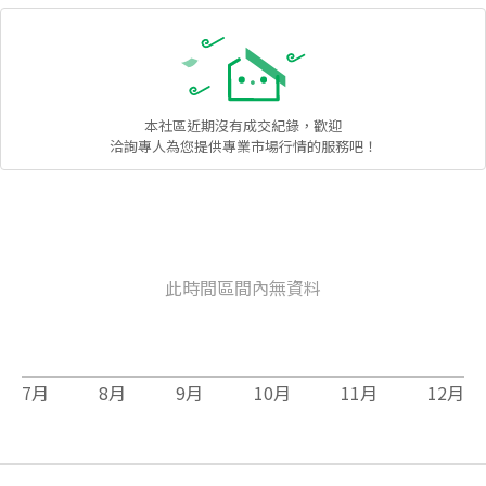
本社區
近期沒有成交紀錄，歡迎
洽詢專人為您提供專業市場行情的服務吧！
此時間區間內無資料
7
月
8
月
9
月
10
月
11
月
12
月