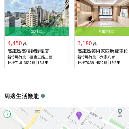
本
社區
相似
社區
4,450
3,180
萬
萬
高鐵區高樓視野陛廈
高鐵區藝術家四房雙車位
新竹縣竹北市嘉豐五路二段
新竹縣竹北市六家八街
建坪
71.6
3房2廳
18.3年
建坪
70.39
4房2廳
19.2年
周邊生活機能