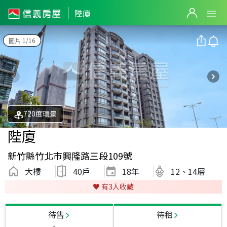
陛廈
圖片 1/16
720度環景
陛廈
新竹縣竹北市興隆路三段109號
大樓
40戶
18
年
12、14層
♥️ 有
3
人收藏
待售
待租