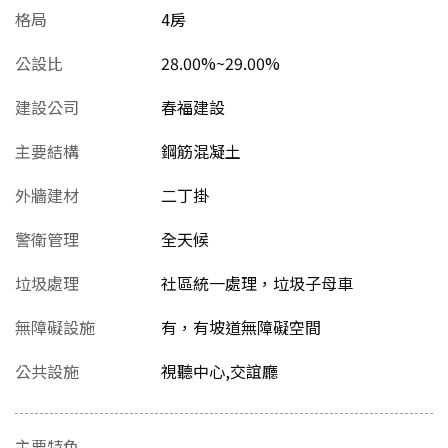
格局
4房
公設比
28.00%~29.00%
建設公司
春福建設
主要結構
鋼筋混凝土
外牆建材
二丁掛
警衛管理
全天候
垃圾處理
社區統一處理，垃圾子母車
無障礙設施
有，有坡道無障礙空間
公共設施
視聽中心,交誼廳
主要特色