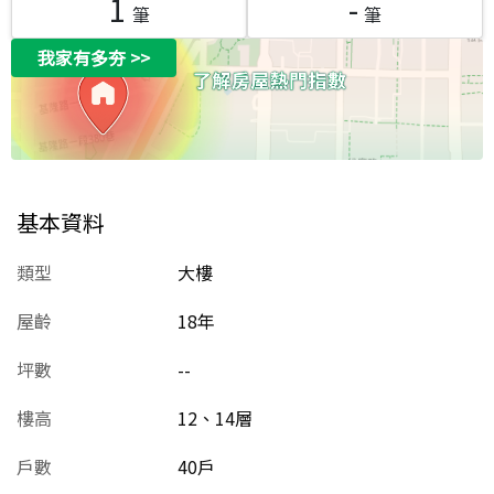
1
-
筆
筆
我家有多夯
>>
基本資料
類型
大樓
屋齡
18
年
坪數
--
樓高
12、14層
戶數
40戶