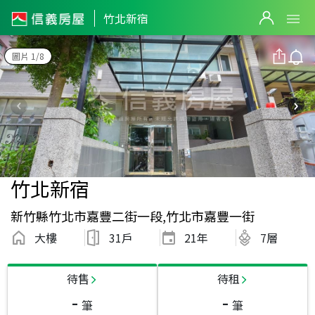
竹北新宿
圖片 1/8
竹北新宿
新竹縣竹北市嘉豐二街一段,竹北市嘉豐一街
大樓
31戶
21
年
7層
待售
待租
-
-
筆
筆