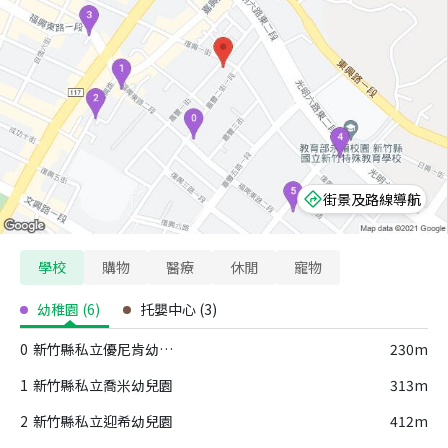
街景及路線導航
學校
購物
醫療
休閒
寵物
幼稚園
(
6
)
托嬰中心
(
3
)
0
新竹縣私立優尼肯幼兒園
230m
1
新竹縣私立喬米幼兒園
313m
2
新竹縣私立迎希幼兒園
412m