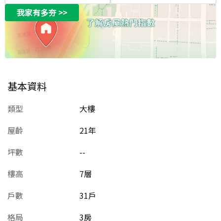
我家有多夯
>>
基本資料
類型
大樓
屋齡
21
年
坪數
--
樓高
7層
戶數
31戶
格局
3房