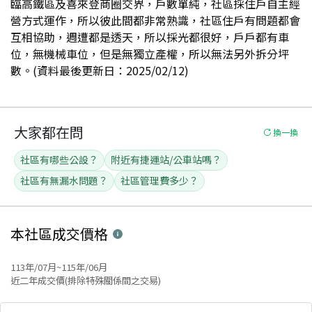
臨高鐵區及喜來登商圈交界，戶數單純，社區採住戶自主經
營方式運作，所以彼此間都非常熟識，社區住戶有問題都會
互相協助，週遭都是透天，所以採光都很好，戶戶都有車
位，無機械車位，但是無獨立產權，所以無法另外拆分坪
數。(資料最後更新日：2025/02/12)
大家都在問
換一換
社區有哪些公設？
附近有捷運站/公車站嗎？
社區有無漏水問題？
社區管理費多少？
本社區
成交價格
113年/07月~115年/06月
近二年成交價(排除特殊關係間之交易)