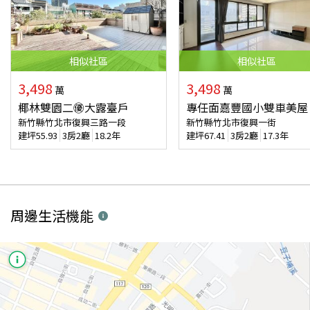
相似
社區
相似
社區
3,498
3,498
萬
萬
椰林雙園二㊝大露臺戶
專任面嘉豐國小雙車美屋
新竹縣竹北市復興三路一段
新竹縣竹北市復興一街
建坪
55.93
3房2廳
18.2年
建坪
67.41
3房2廳
17.3年
周邊生活機能