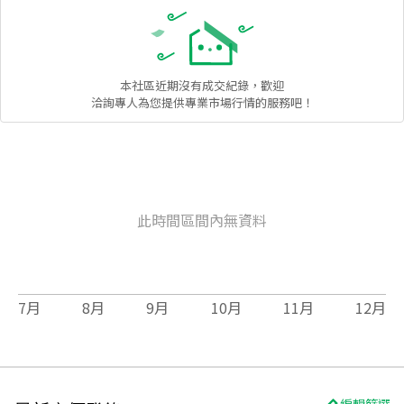
本社區
近期沒有成交紀錄，歡迎
洽詢專人為您提供專業市場行情的服務吧！
此時間區間內無資料
7
月
8
月
9
月
10
月
11
月
12
月
編輯篩選