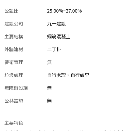
公設比
25.00%~27.00%
建設公司
九一建設
主要結構
鋼筋混凝土
外牆建材
二丁掛
警衛管理
無
垃圾處理
自行處理，自行處里
無障礙設施
無
公共設施
無
主要特色