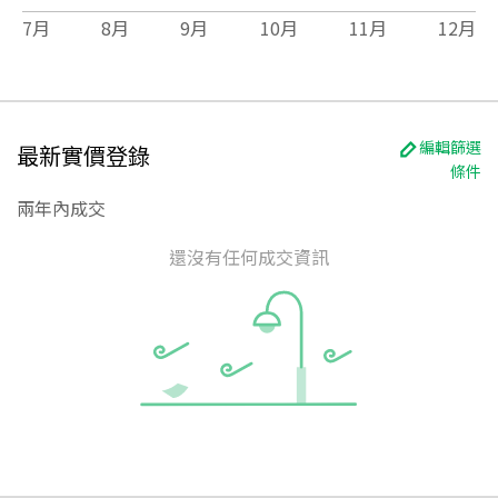
7
月
8
月
9
月
10
月
11
月
12
月
編輯篩選
最新實價登錄
條件
兩年內成交
還沒有任何成交資訊