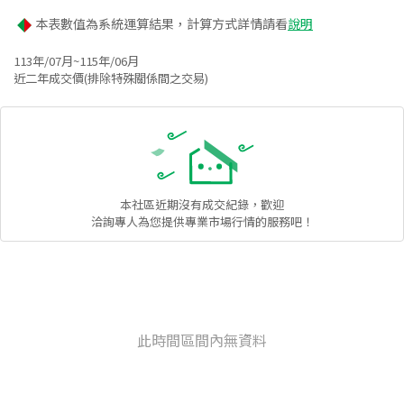
本表數值為系統運算結果，計算方式詳情請看
說明
113年/07月~115年/06月
近二年成交價(排除特殊關係間之交易)
本社區
近期沒有成交紀錄，歡迎
洽詢專人為您提供專業市場行情的服務吧！
此時間區間內無資料