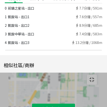
0
前鎮之星站 - 出口
7.7
分鐘 /
591m
1
凱旋站 - 出口1
7.6
分鐘 /
557m
2
凱旋站 - 出口2
8.9
分鐘 /
685m
3
凱旋中華站 - 出口
7.4
分鐘 /
583m
4
凱旋站 - 出口3
13.2
分鐘 /
1068m
相似社區/商辦