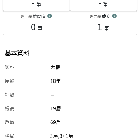
-
-
筆
筆
詢問度
成交
近一年
近五年
0
1
筆
筆
基本資料
類型
大樓
屋齡
18
年
坪數
--
樓高
19層
戶數
69戶
格局
3房,3+1房