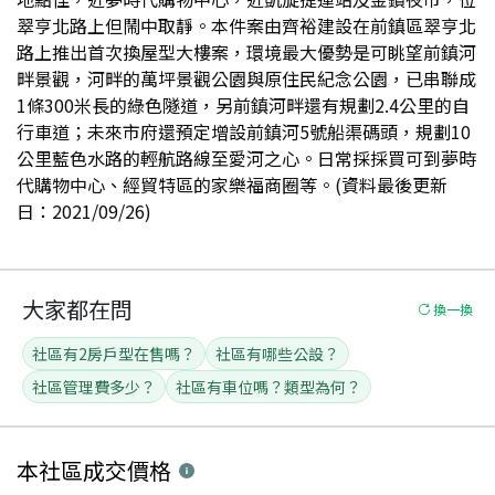
翠亨北路上但鬧中取靜。本件案由齊裕建設在前鎮區翠亨北
路上推出首次換屋型大樓案，環境最大優勢是可眺望前鎮河
畔景觀，河畔的萬坪景觀公園與原住民紀念公園，已串聯成
1條300米長的綠色隧道，另前鎮河畔還有規劃2.4公里的自
行車道；未來市府還預定增設前鎮河5號船渠碼頭，規劃10
公里藍色水路的輕航路線至愛河之心。日常採採買可到夢時
代購物中心、經貿特區的家樂福商圈等。(資料最後更新
日：2021/09/26)
大家都在問
換一換
社區有2房戶型在售嗎？
社區有哪些公設？
社區管理費多少？
社區有車位嗎？類型為何？
本社區
成交價格