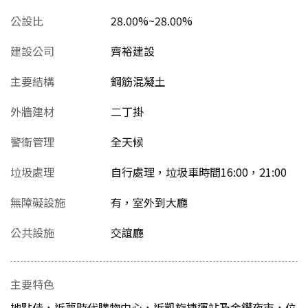
公設比
28.00%~28.00%
建設公司
齊裕建設
主要結構
鋼筋混凝土
外牆建材
二丁掛
警衛管理
全天候
垃圾處理
自行處理，垃圾車時間16:00，21:00
無障礙設施
有，室外到大廳
公共設施
交誼廳
主要特色
地點佳，近夢時代購物中心，近凱旋捷運站及金鑽夜市，位