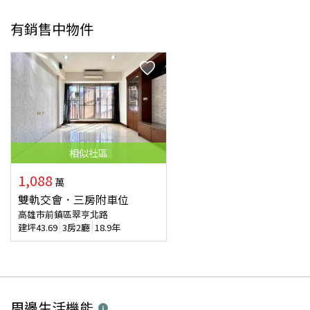
有銷售中物件
相似
社區
1,088
萬
雙軌交會．三房附車位
高雄市前鎮區翠亨北路
建坪
43.69
3房2廳
18.9年
周邊生活機能