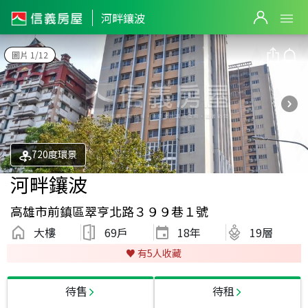
河畔鑲波
圖片 1/12
720度環景
河畔鑲波
高雄市前鎮區翠亨北路３９９巷１號
大樓
69戶
18
年
19層
♥️ 有
5
人收藏
待售
待租