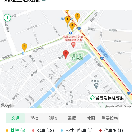
街景及路線導航
交通
學校
購物
醫療
休閒
重要設施
捷運
(
5
)
公車
(
18
)
公共自行車
(
1
)
停車場
(
1
)