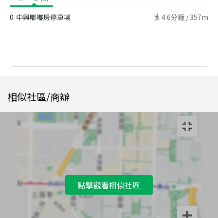
0
中興嘟嘟房停車場
4.6
分鐘 /
357m
相似社區/商辦
點擊觀看相似社區