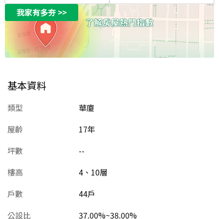
我家有多夯
>>
基本資料
類型
華廈
屋齡
17
年
坪數
--
樓高
4、10層
戶數
44戶
公設比
37.00%~38.00%