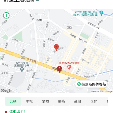
街景及路線導航
交通
學校
購物
醫療
金融
休閒
寵
停車場
(
1
)