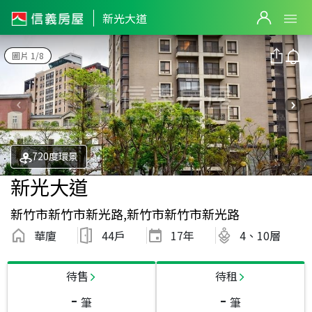
新光大道
圖片 1/8
720度環景
新光大道
新竹市新竹市新光路,新竹市新竹市新光路
華廈
44戶
17
年
4、10層
待售
待租
-
-
筆
筆