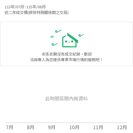
113年/07月~115年/06月
近二年成交價(排除特殊關係間之交易)
本區
近期沒有成交紀錄，歡迎
洽詢專人為您提供專業市場行情的服務吧！
此時間區間內無資料
7
月
8
月
9
月
10
月
11
月
12
月