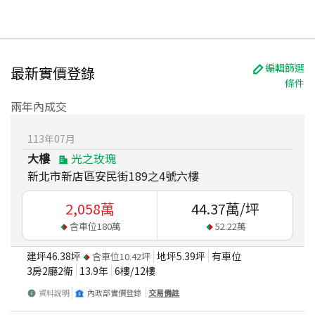
編輯篩選
最新實價登錄
條件
兩年內成交
113
年
07
月
大樓
光之玫瑰
新北市新店區安民街189之4號六樓
2,058
萬
44.37
萬/坪
含車位
180
萬
52.22
萬
建坪
46.38
坪
地坪
5.39
坪
有車位
含車位
10.42
坪
3房2廳2衛
13.9
年
6
樓/
12
樓
資料說明
內政部實價登錄
交易備註