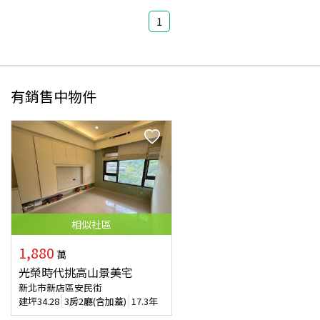
1
有銷售中物件
相似
社區
1,880
萬
光榮時代挑高山景美宅
新北市新店區安民街
建坪
34.28
3房2廳(含加蓋)
17.3年