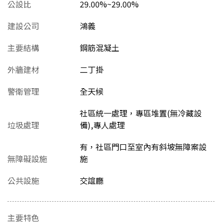
公設比
29.00%~29.00%
建設公司
鴻義
主要結構
鋼筋混凝土
外牆建材
二丁掛
警衛管理
全天候
社區統一處理，專區堆置(無冷藏設
垃圾處理
備),專人處理
有，社區門口至室內有斜坡無障案設
無障礙設施
施
公共設施
交誼廳
主要特色