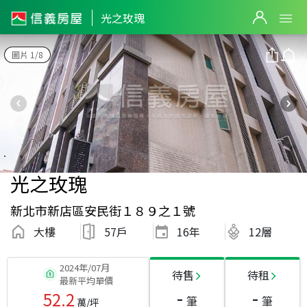
光之玫瑰
圖片 1/8
光之玫瑰
新北市新店區安民街１８９之１號
大樓
57戶
16
年
12層
2024年/07月
待售
待租
最新平均單價
-
-
52.2
筆
筆
萬/坪