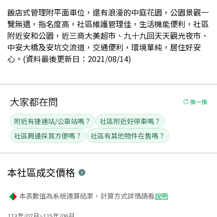
飯店式管理附平面車位，還有浪漫的中庭花園，公園景觀一
覽無遺，指名度高，社區維護管理佳，生活機能便利，社區
附近安和公園，近三商大美超市、九十九回天天觀光夜市、
中安大橋及安坑交流道，交通便利，環境單純，居住好安
心。(資料最後更新日：2021/08/14)
大家都在問
換一換
附近有捷運站/公車站嗎？
社區附近好停車嗎？
社區周邊採買方便嗎？
社區有其他物件在售嗎？
本社區
成交價格
本表數值為系統運算結果，計算方式詳情請看
說明
113年/07月~115年/06月