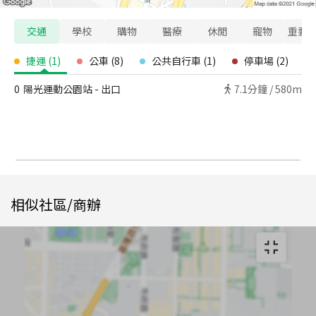
交通
學校
購物
醫療
休閒
寵物
重要
捷運
(
1
)
公車
(
8
)
公共自行車
(
1
)
停車場
(
2
)
0
陽光運動公園站 - 出口
7.1
分鐘 /
580m
相似社區/商辦