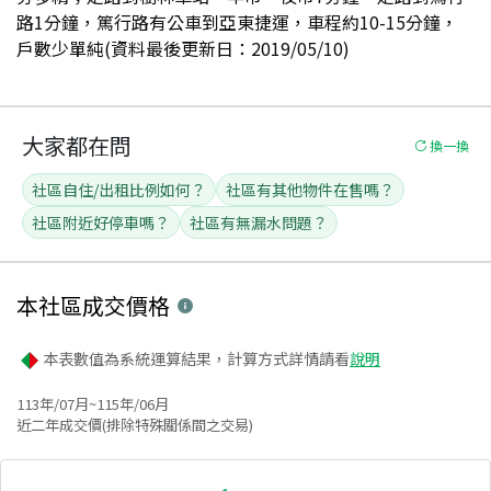
路1分鐘，篤行路有公車到亞東捷運，車程約10-15分鐘，
戶數少單純(資料最後更新日：2019/05/10)
大家都在問
換一換
社區自住/出租比例如何？
社區有其他物件在售嗎？
社區附近好停車嗎？
社區有無漏水問題？
本社區
成交價格
本表數值為系統運算結果，計算方式詳情請看
說明
113年/07月~115年/06月
近二年成交價(排除特殊關係間之交易)