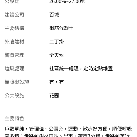
公設比
26.00%~27.00%
建設公司
百城
主要結構
鋼筋混凝土
外牆建材
二丁掛
警衛管理
全天候
垃圾處理
社區統一處理，定時定點堆置
無障礙設施
有，有
公共設施
花園
主要特色
戶數單純，管理佳。公園旁，運動、散步好方便，順便呼吸
芬多精；走路到樹林車站、早市、夜市7分鐘，走路到篤行