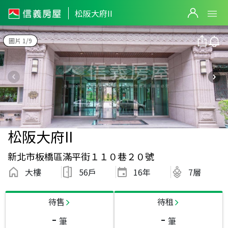
松阪大府II
圖片 1/9
松阪大府II
新北市板橋區滿平街１１０巷２０號
大樓
56戶
16
年
7層
待售
待租
-
-
筆
筆