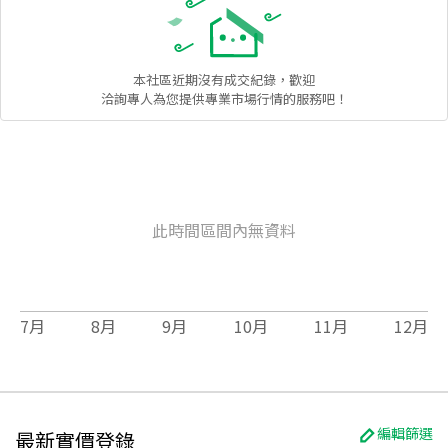
本社區
近期沒有成交紀錄，歡迎
洽詢專人為您提供專業市場行情的服務吧！
此時間區間內無資料
7
月
8
月
9
月
10
月
11
月
12
月
編輯篩選
最新實價登錄