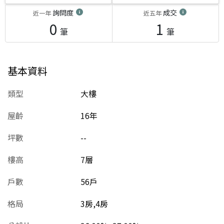
詢問度
成交
近一年
近五年
0
1
筆
筆
基本資料
類型
大樓
屋齡
16
年
坪數
--
樓高
7層
戶數
56戶
格局
3房,4房