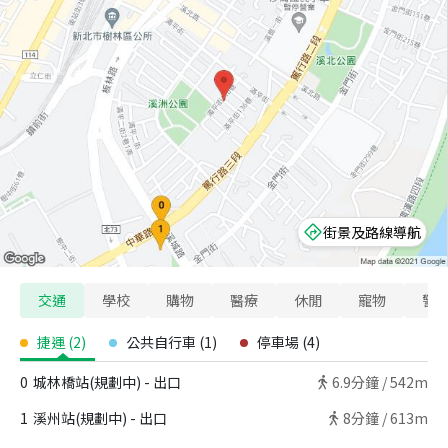
街景及路線導航
交通
學校
購物
醫療
休閒
寵物
警
捷運
(
2
)
公共自行車
(
1
)
停車場
(
4
)
0
城林橋站(規劃中) - 出口
6.9
分鐘 /
542m
1
溪州站(規劃中) - 出口
8
分鐘 /
613m